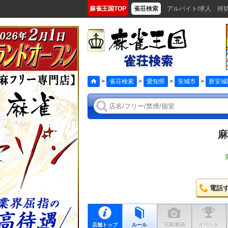
麻雀王国TOP
雀荘検索
アルバイト/求人
何
>
雀荘検索
>
愛知県
>
安城市
>
新安城
麻
電話
店舗トップ
ルール
写真/動画
イベント