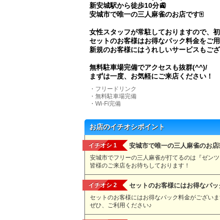
新安城駅から徒歩10分🚉
安城市で唯一の三人麻雀のお店です🀄
女性スタッフが常駐しておりますので、初
セットのお客様はお得なパック料金をご用
新規のお客様にはうれしいサービスもございます
無料駐車場完備でアクセスも抜群(^^)/
まずは一度、お気軽にご来店ください！
・フリードリンク
・無料駐車場完備
・Wi-Fi完備
お店のイチオシポイント
イチオシ 1
安城市で唯一の三人麻雀のお店
安城市でフリーの三人麻雀が打てるのは『ゼンツ』だ
皆様のご来店をお待ちしております！
イチオシ 2
セットのお客様にはお得なパッ
セットのお客様にはお得なパック料金がございます(
ぜひ、ご利用ください♪