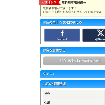
イチオシ 3
無料駐車場完備🚗
無料駐車場がございます！
お車でご来店のお客様もお待ちしております🚙
お店のコトを友達に教える
Facebook
X(旧Twitte
お店を評価する
閉店･休業･移転･情報違い報告
クチコミ
お店の情報詳細
店名
住所