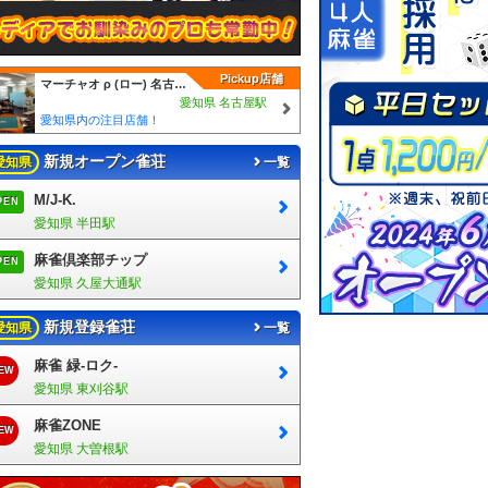
Pickup店舗
マーチャオ ρ (ロー) 名古屋駅前店
愛知県 名古屋駅
愛知県内の注目店舗！
新規オープン雀荘
愛知県
一覧
M/J-K.
PEN
愛知県 半田駅
麻雀倶楽部チップ
PEN
愛知県 久屋大通駅
新規登録雀荘
愛知県
一覧
麻雀 緑-ロク-
EW
愛知県 東刈谷駅
麻雀ZONE
EW
愛知県 大曽根駅