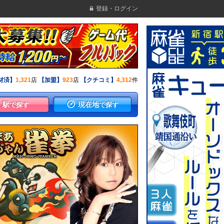
登録・ログイン
材済】
1,321
店
【加盟】
923
店
【クチコミ】
4,312
件
駅
現在地
で探す
で探す