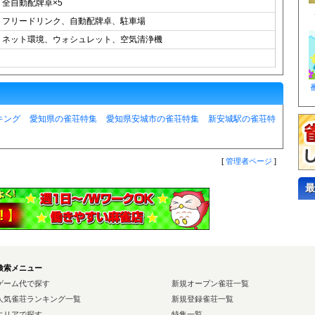
全自動配牌卓×5
フリードリンク、自動配牌卓、駐車場
ネット環境、ウォシュレット、空気清浄機
キング
愛知県の雀荘特集
愛知県安城市の雀荘特集
新安城駅の雀荘特
[
管理者ページ
]
最
検索メニュー
ゲーム代で探す
新規オープン雀荘一覧
人気雀荘ランキング一覧
新規登録雀荘一覧
エリアで探す
特集一覧