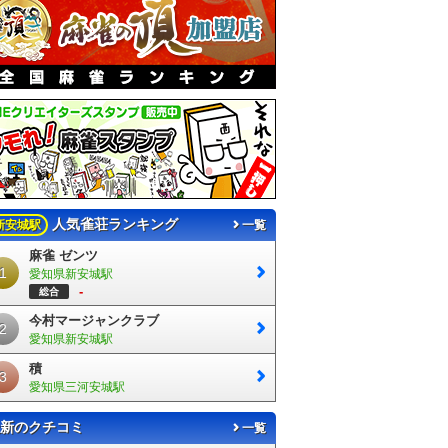
人気雀荘ランキング
新安城駅
一覧
麻雀 ゼンツ
1
愛知県新安城駅
-
総合
今村マージャンクラブ
2
愛知県新安城駅
積
3
愛知県三河安城駅
新のクチコミ
一覧