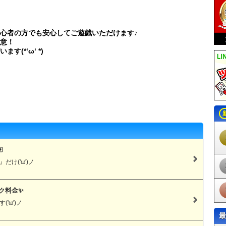
心者の方でも安心してご遊戯いただけます♪
意！
(*‘ω‘ *)

け('ω')ノ
ク料金✨
'ω')ノ
最