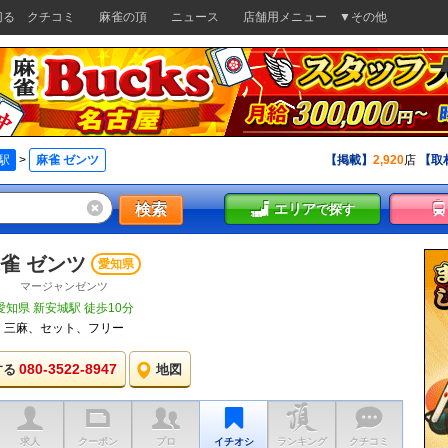
切る
クチコミ
麻雀の頂
ニュース
店舗用メニュー
▼その他
駅
>
麻雀 ゼンツ
【掲載】
2,920
店
【取
検索
エリア
で探す
雀 ゼンツ
愛知県
マージャンゼンツ
愛知県 新安城駅 徒歩10分
三麻、セット、フリー
080-3522-8947
する
地図
求人
クーポン
プロ
イチオシ
ランキング
クチコミ