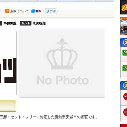
-
0
?
点数
について
件
詳細
¥400/般
¥300/般
ー
セット
O
O
N
N
、三麻・セット・フリーに対応した愛知県安城市の雀荘です。