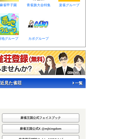
麻雀甲子園
青雀旗大会特集
楽雀グループ
番地グループ
カボグループ
近見た雀荘
一覧
麻雀王国公式フェイスブック
麻雀王国公式X @mjkingdom