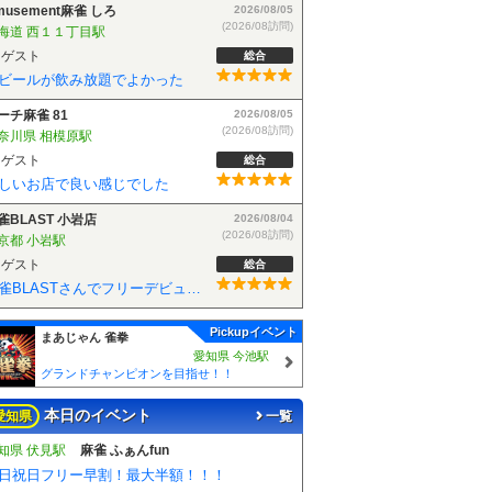
musement麻雀 しろ
2026/08/05
(2026/08訪問)
海道 西１１丁目駅
ゲスト
総合
ビールが飲み放題でよかった
ーチ麻雀 81
2026/08/05
(2026/08訪問)
奈川県 相模原駅
ゲスト
総合
しいお店で良い感じでした
雀BLAST 小岩店
2026/08/04
(2026/08訪問)
京都 小岩駅
ゲスト
総合
麻雀BLASTさんでフリーデビューしました！お客さんも優しい方で楽しく遊べました！
Pickupイベント
まあじゃん 雀拳
愛知県 今池駅
グランドチャンピオンを目指せ！！
本日のイベント
愛知県
一覧
知県 伏見駅
麻雀 ふぁんfun
日祝日フリー早割！最大半額！！！