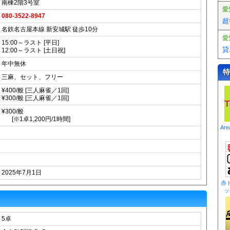
南棟2階3号室
愛
080-3522-8947
超
名鉄名古屋本線 新安城駅 徒歩10分
愛
15:00～ラスト [平日]
貸
12:00～ラスト [土日祝]
年中無休
特
三麻、セット、フリー
¥400/般 [三人麻雀／1回]
¥300/般 [三人麻雀／1回]
T
¥300/般
[※1卓1,200円/1時間]
Ar
2025年7月1日
赤
ッ
5卓