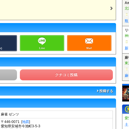
A
北
瓶
リ
神
新
Line
Mail
r)
麻
東
クチコミ投稿
投稿する
麻雀 ゼンツ
愛
〒446-0071 [
地図
]
土
愛知県安城市今池町3-5-3