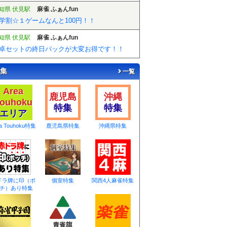
知県 伏見駅
麻雀 ふぁんfun
学割☆１ゲームなんと100円！！
知県 伏見駅
麻雀 ふぁんfun
卓セットの終日パックが大変お得です！！
集
一覧
Area
鹿児島
沖縄
ouhoku
特集
特集
エリア
ea Touhoku特集
鹿児島県特集
沖縄県特集
ドラ牌に印（ポ
個室特集
関西4人麻雀特集
チ）あり特集