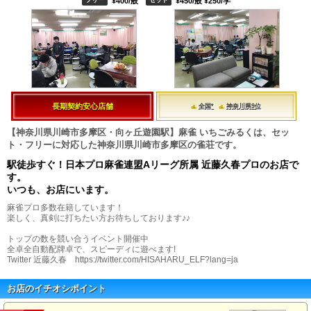
¥400/般
¥450/般 ¥250/学
長期契約安心店舗
全国*
神奈川県9位
【神奈川県川崎市多摩区・向ヶ丘遊園駅】麻雀 いちごみるくは、セッ
ト・フリーに対応した神奈川県川崎市多摩区の雀荘です。
駅徒歩すぐ！日本プロ麻雀連盟Aリーグ所属 近藤久春プロのお店で
す。
いつも、お店にいます。
麻雀プロ多数在籍しています！
楽しく、真剣に打ちたい方お待ちしております♪♪
トップの数を競い合うイベント開催中
全卓全自動配牌卓で、スピーディに遊べます!
Twitter 近藤久春 https://twitter.com/HISAHARU_ELF?lang=ja
お店のイチオシポイント