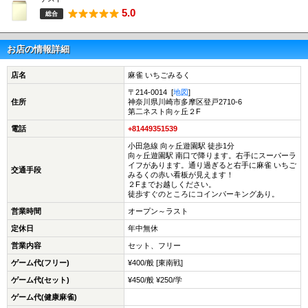
5.0
総合
お店の情報詳細
店名
麻雀 いちごみるく
〒214-0014 [
地図
]
住所
神奈川県川崎市多摩区登戸2710-6
第二ネスト向ヶ丘２F
電話
+81449351539
小田急線 向ヶ丘遊園駅 徒歩1分
向ヶ丘遊園駅 南口で降ります。右手にスーパーラ
イフがあります。通り過ぎると右手に麻雀 いちご
交通手段
みるくの赤い看板が見えます！
２Fまでお越しください。
徒歩すぐのところにコインパーキングあり。
営業時間
オープン～ラスト
定休日
年中無休
営業内容
セット、フリー
ゲーム代(フリー)
¥400/般 [東南戦]
ゲーム代(セット)
¥450/般 ¥250/学
ゲーム代(健康麻雀)