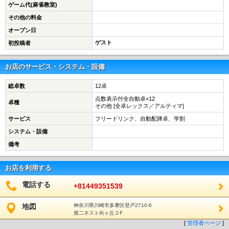
ゲーム代(麻雀教室)
その他の料金
オープン日
ゲスト
初投稿者
お店のサービス・システム・設備
総卓数
12卓
点数表示付全自動卓×12
卓種
その他 [全卓レックス／アルティマ]
サービス
フリードリンク、自動配牌卓、学割
システム・設備
備考
お店を利用する
電話する
+81449351539
地図
神奈川県川崎市多摩区登戸2710-6
第二ネスト向ヶ丘２F
[
管理者ページ
]