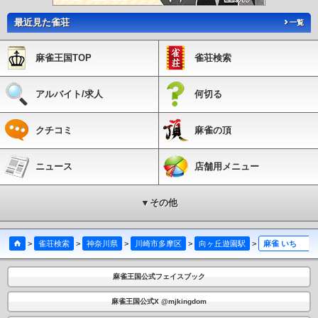
最近見た雀荘
一覧
麻雀王国TOP
雀荘検索
アルバイト/求人
何切る
クチコミ
麻雀の頂
ニュース
店舗用メニュー
▼その他
>
雀荘検索
>
神奈川県
>
川崎市多摩区
>
向ヶ丘遊園駅
>
麻雀 いちごみるく
麻雀王国公式フェイスブック
麻雀王国公式X @mjkingdom