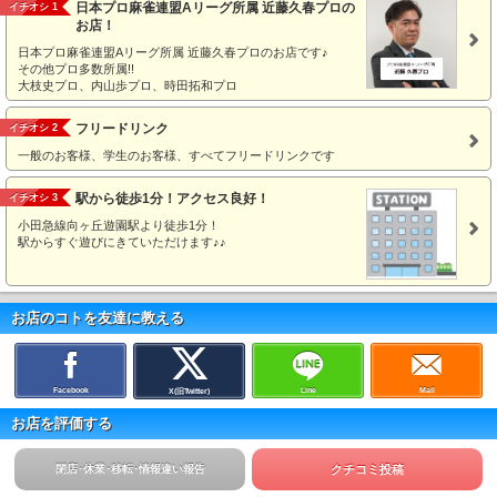
日本プロ麻雀連盟Aリーグ所属 近藤久春プロの
イチオシ 1
お店！
日本プロ麻雀連盟Aリーグ所属 近藤久春プロのお店です♪
その他プロ多数所属!!
大枝史プロ、内山歩プロ、時田拓和プロ
フリードリンク
イチオシ 2
一般のお客様、学生のお客様、すべてフリードリンクです
駅から徒歩1分！アクセス良好！
イチオシ 3
小田急線向ヶ丘遊園駅より徒歩1分！
駅からすぐ遊びにきていただけます♪♪
お店のコトを友達に教える
Facebook
Line
Mail
X(旧Twitter)
お店を評価する
閉店･休業･移転･情報違い報告
クチコミ投稿