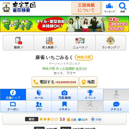
王国掲載
について
ランキング
検索
動画
求人検索
ニュース
ランキング
麻雀 いちごみるく
神奈川県
マージャンイチゴミルク
神奈川県 向ヶ丘遊園駅 徒歩1分
セット、フリー
電話する
地図
+81449351539
店舗トップ
ルール
写真/動画
イベント
求人
クーポン
プロ
イチオシ
ランキング
クチコミ
3.0
総合
詳細
点数
11
件
?
フリー
セット