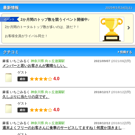
最新情報
2025年5月24日(土)
2か月間のトップ数を競うイベント開催中♪
イベント
2か月間のトータルトップ数が多いのは、誰だ？！
お客様全員がライバル同士！
クチコミ
投稿する
麻雀 いちごみるく
神奈川県 向ヶ丘遊園駅
2021/09/07
(2021/09訪問)
メンバーと若いお客さんが素晴らしい。
ゲスト
4.0
総合
麻雀 いちごみるく
神奈川県 向ヶ丘遊園駅
2018/12/17
(2018/12訪問)
久しぶりに当たりの店です。
ゲスト
4.0
総合
麻雀 いちごみるく
神奈川県 向ヶ丘遊園駅
2018/12/12
(2018/12訪問)
週末よくフリーのお客さんに食事のサービスしてますね！何度か頂きましたけど凄い美味しかったです。
ゲスト