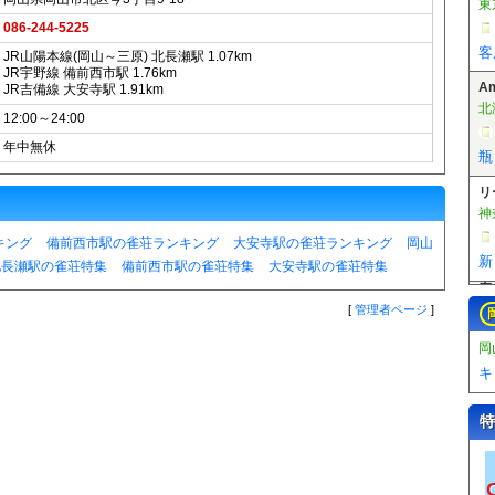
北
086-244-5225
瓶
JR山陽本線(岡山～三原) 北長瀬駅 1.07km
JR宇野線 備前西市駅 1.76km
リ
JR吉備線 大安寺駅 1.91km
神
12:00～24:00
年中無休
新
麻
東
キング
備前西市駅の雀荘ランキング
大安寺駅の雀荘ランキング
岡山
北長瀬駅の雀荘特集
備前西市駅の雀荘特集
大安寺駅の雀荘特集
[
管理者ページ
]
岡
キ
特