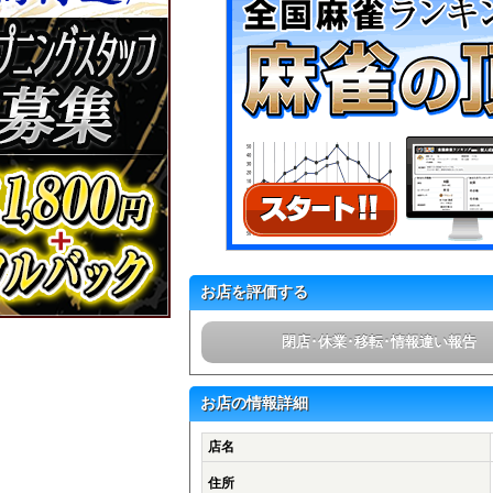
お店を評価する
閉店･休業･移転･情報違い報告
お店の情報詳細
店名
住所