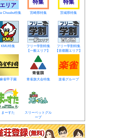
特集
特集
エリア
ea Chuubu特集
宮崎県特集
茨城県特集
KMU特集
フリー学割特集
フリー学割特集
【一般エリア】
【首都圏エリア】
麻雀甲子園
青雀旗大会特集
楽雀グループ
まーすた
スリーベットグル
ープ