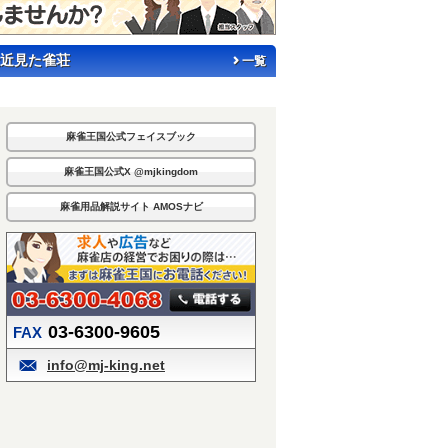
近見た雀荘
一覧
麻雀王国公式フェイスブック
麻雀王国公式X @mjkingdom
麻雀用品解説サイト AMOSナビ
03-6300-9605
FAX
info@mj-king.net