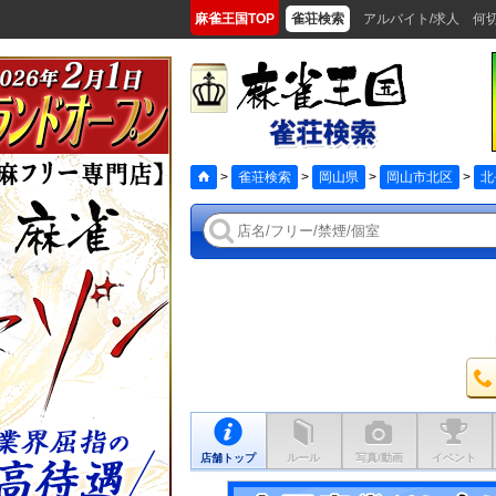
麻雀王国TOP
雀荘検索
アルバイト/求人
何
>
雀荘検索
>
岡山県
>
岡山市北区
>
北
店舗トップ
ルール
写真/動画
イベント