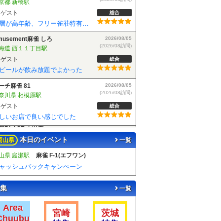
海道 西１１丁目駅
ゲスト
総合
ビールが飲み放題でよかった
ーチ麻雀 81
2026/08/05
(2026/08訪問)
奈川県 相模原駅
ゲスト
総合
しいお店で良い感じでした
雀BLAST 小岩店
2026/08/04
(2026/08訪問)
京都 小岩駅
ゲスト
総合
麻雀BLASTさんでフリーデビューしました！お客さんも優しい方で楽しく遊べました！
本日のイベント
岡山県
一覧
山県 庭瀬駅
麻雀 F-1(エフワン)
ャッシュバックキャンぺーン
集
一覧
Area
宮崎
茨城
Chuubu