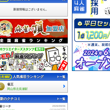
新規情報はございません。
人気雀荘ランキング
北長瀬駅
一覧
雀王
1
岡山県北長瀬駅
新のクチコミ
一覧
musement麻雀 しろ
2026/08/05
(2026/08訪問)