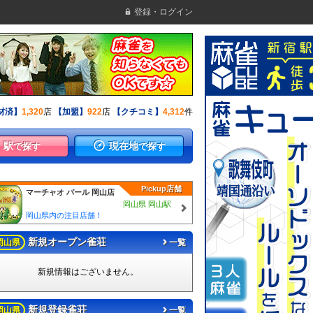
登録・ログイン
材済】
1,320
店
【加盟】
922
店
【クチコミ】
4,312
件
駅
現在地
で探す
で探す
Pickup店舗
マーチャオ パール 岡山店
岡山県 岡山駅
岡山県内の注目店舗！
新規オープン雀荘
岡山県
一覧
新規情報はございません。
新規登録雀荘
岡山県
一覧