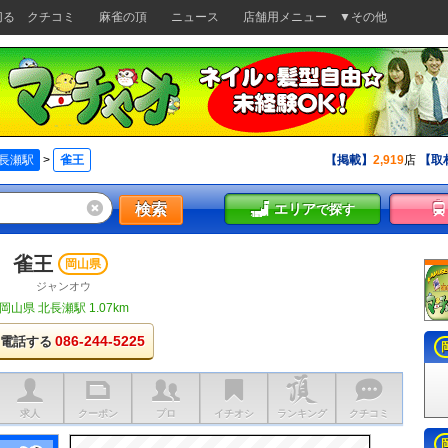
切る
クチコミ
麻雀の頂
ニュース
店舗用メニュー
▼その他
長瀬駅
>
雀王
【掲載】
2,919
店
【取
検索
エリア
で探す
雀王
岡山県
ジャンオウ
岡山県 北長瀬駅 1.07km
086-244-5225
電話する
求人
クーポン
プロ
イチオシ
ランキング
クチコミ