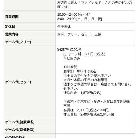
左方向に進み「マクドナルド」さんの先のビルの
5Fです。
10:00～24:00 [火～金]
営業時間
8:00～24:00 [土、日、月、祝]
定休日
年中無休
営業内容
四麻、フリー、セット、三麻
ゲーム代(フリー)
¥425/般 ¥220/学
[チャージ料 600円（税込）
※初回のみ
1卓1時間
超学割 880円（税込）
※全員の学生証をご提示下さい
※月〜木曜の平日のみ利用可
ゲーム代(セット)
週末をご希望の場合は、店舗までお問い合わ
せ下さい。
通常料金 1,870円(税込)
※週末・年末年始・GW・お盆は超学割適用
不可
会員様 2,000円(税込2,200円)
非会員様 2,400円(税込2,640円)]
ゲーム代(健康麻雀)
ゲーム代(麻雀教室)
その他の料金