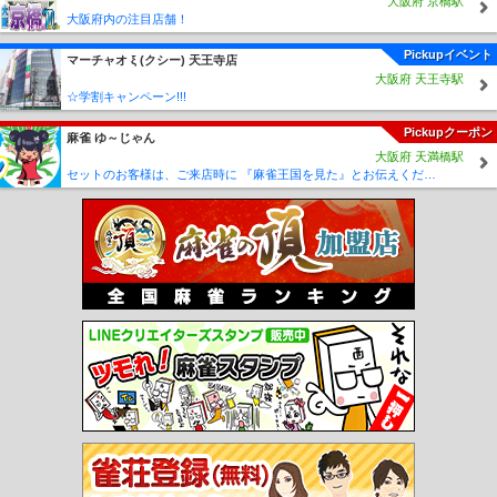
大阪府 京橋駅
大阪府内の注目店舗！
Pickupイベント
マーチャオ ξ (クシー) 天王寺店
大阪府 天王寺駅
☆学割キャンペーン!!!
Pickupクーポン
麻雀 ゆ～じゃん
大阪府 天満橋駅
セットのお客様は、ご来店時に 『麻雀王国を見た』とお伝えください(_ _) セット料金が5時間3000円に✨