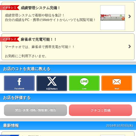
成績管理システム完備！
イチオシ 1
成績管理システムで着順や順位を集計！
自分の成績をPC・携帯のWebサイトからいつでも閲覧可能！
麻雀卓で充電可能！！
イチオシ 2
マーチャオでは、麻雀卓で携帯充電が可能！！
お気軽にご利用下さいませ。
お店のコトを友達に教える
Facebook
Line
Mail
X(旧Twitter)
お店を評価する
閉店･休業･移転･情報違い報告
クチコミ投稿
最新情報
2016年10月5日(水)