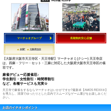
¥425/般 ¥220/学
マーチャオグループ
長期契約安心店舗
全国*
大阪府26位
【大阪府大阪市天王寺区・天王寺駅】マーチャオ ξ (クシー) 天王寺店
は、四麻・フリー・セット・三麻に対応した大阪府大阪市天王寺区の雀
荘です。
麻雀デビュー応援雀荘♪
学生割引・女性割引・時間帯割引
など、各種サービスも充実☆
天王寺で麻雀をするならマーチャオはいかがですか?最新卓【AMOS REXXⅢ】
を導入し、清潔でゆったりとした店内でスムーズなゲーム運びをお楽しみくだ
さい。
お店のイチオシポイント