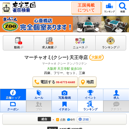
王国掲載
について
ランキング
検索
動画
求人検索
ニュース
ランキング
マーチャオ ξ (クシー) 天王寺店
大阪府
マーチャオ クシー テンノウジテン
大阪府 天王寺駅 徒歩1分
四麻、フリー、セット、三麻
電話する
地図
06-6772-6440
店舗トップ
ルール
写真/動画
イベント
求人
クーポン
プロ
イチオシ
ランキング
クチコミ
-
総合
詳細
点数
0
件
?
セット