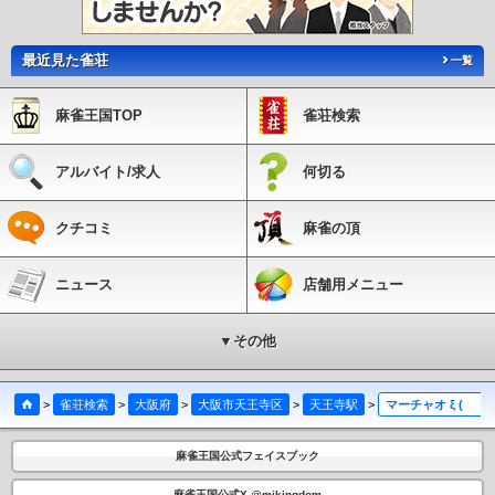
最近見た雀荘
一覧
麻雀王国TOP
雀荘検索
アルバイト/求人
何切る
クチコミ
麻雀の頂
ニュース
店舗用メニュー
▼その他
>
雀荘検索
>
大阪府
>
大阪市天王寺区
>
天王寺駅
>
マーチャオ ξ (クシー) 天王寺店
麻雀王国公式フェイスブック
麻雀王国公式X @mjkingdom