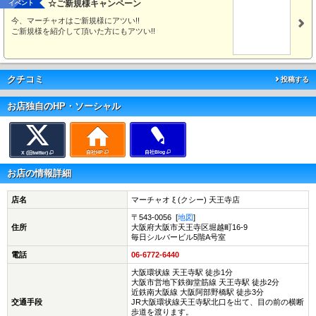
☆ご新規様キャンペーン
イベント
今、マーチャオはご新規様にアツい!!
ご新規様を紹介して頂いた方にもアツい!!
クチコミ
投稿する
お店独自のHP・ソーシャル
自社HP
自社Blog
X (旧twitter)
お店の情報詳細
店名
マーチャオ ξ (クシー) 天王寺店
〒543-0056 [
地図
]
住所
大阪府大阪市天王寺区堀越町16-9
毎日シルバービル5階A号室
電話
06-6772-6440
大阪環状線 天王寺駅 徒歩1分
大阪市営地下鉄御堂筋線 天王寺駅 徒歩2分
近鉄南大阪線 大阪阿部野橋駅 徒歩3分
交通手段
JR大阪環状線天王寺駅北口を出て、目の前の横断
歩道を渡ります。