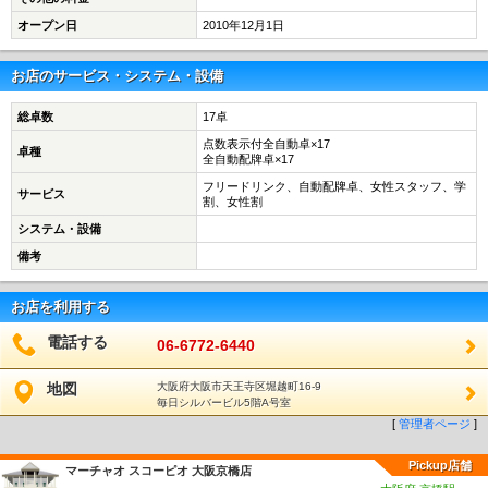
オープン日
2010年12月1日
お店のサービス・システム・設備
総卓数
17卓
点数表示付全自動卓×17
卓種
全自動配牌卓×17
フリードリンク、自動配牌卓、女性スタッフ、学
サービス
割、女性割
システム・設備
備考
お店を利用する
電話する
06-6772-6440
地図
大阪府大阪市天王寺区堀越町16-9
毎日シルバービル5階A号室
[
管理者ページ
]
Pickup店舗
マーチャオ スコーピオ 大阪京橋店