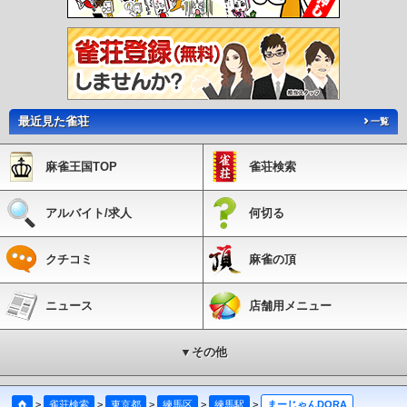
最近見た雀荘
一覧
麻雀王国TOP
雀荘検索
アルバイト/求人
何切る
クチコミ
麻雀の頂
ニュース
店舗用メニュー
▼その他
>
雀荘検索
>
東京都
>
練馬区
>
練馬駅
>
まーじゃんDORA