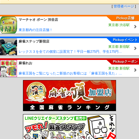
[
管理者ページ
]
Pickup店舗
マーチャオ ポーン 渋谷店
東京都 渋谷駅
東京都内の注目店舗！
Pickupイベント
麻雀ステップ新宿店
東京都 新宿駅
レックス３を全ての個室に設置完了！平日一般275円、学生175円の激安価格！
Pickupクーポン
麻雀れお
東京都 新宿駅
麻雀王国をご覧になったご新規のお客様には 「麻雀王国を見た」で ☆フリーのお客様はアンケートにお答え頂けると 終日フリー料金を無料に致します！！激熱！！Σ(´∀`;)