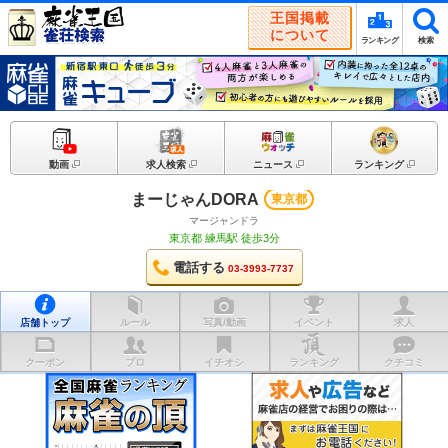
王国掲載
について
ランキング
検索
動画
求人検索
ニュース
ランキング
まーじゃんDORA
東京都
マージャンドラ
東京都 練馬駅 徒歩3分
電話する
03-3993-7737
店舗トップ
ルール
写真/動画
イベント
求人
クーポン
プロ
イチオシ
ランキング
クチコミ