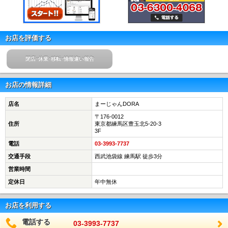
お店を評価する
閉店･休業･移転･情報違い報告
お店の情報詳細
店名
まーじゃんDORA
〒176-0012
住所
東京都練馬区豊玉北5-20-3
3F
電話
03-3993-7737
交通手段
西武池袋線 練馬駅 徒歩3分
営業時間
定休日
年中無休
お店を利用する
電話する
03-3993-7737