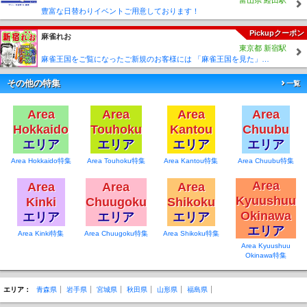
れます💪
豊富な日替わりイベントご用意しております！
更に🀄ゴッドハンド2を2台と岩手初登場の🀄牌プッシュ2台
を導入済❗
今まで以上に皆様に快適に遊んで戴く事が出来るようにな
Pickupクーポン
麻雀れお
りました❇️
東京都 新宿駅
麻雀王国をご覧になったご新規のお客様には 「麻雀王国を見た」で ☆フリーのお客様はアンケートにお答え頂けると 終日フリー料金を無料に致します！！激熱！！Σ(´∀`;)
お知らせ📢です✨
その他の特集
一覧
Area
Area
Area
Area
🌟✨盛岡初✨🌟
Hokkaido
Touhoku
Kantou
Chuubu
アマチュアサークル団体🀄MMM🀄【盛岡麻雀メイキング】を
9月10日から
エリア
エリア
エリア
エリア
当店まぁじゃんわんちゃんすにて活動して貰うことになり
ました❗
Area Hokkaido特集
Area Touhoku特集
Area Kantou特集
Area Chuubu特集
*️⃣私達は大きいサークル団体にするべく沢山の🀄仲間を募集
Area
Area
Area
Area
しており
どなたでも参加できますのでお気軽にお問い合わせくださ
Kyuushuu
Kinki
Chuugoku
Shikoku
い❗
Okinawa
エリア
みんなで🀄を盛り上げて行きましょう🀄❗
エリア
エリア
エリア
Area Kinki特集
Area Chuugoku特集
Area Shikoku特集
Area Kyuushuu
東北で唯一の撮影ブース、実況解説席、編集室
Okinawa特集
を完備してプロのカメラマンによる撮影となる本格的な試
みとなります❗
SNSは勿論、間も無くYouTube📺️❇️のチャンネルも開設し
エリア：
青森県
岩手県
宮城県
秋田県
山形県
福島県
ての本格的な形での活動
となり、より多くの皆様に麻雀🀄を新しい形で発信して