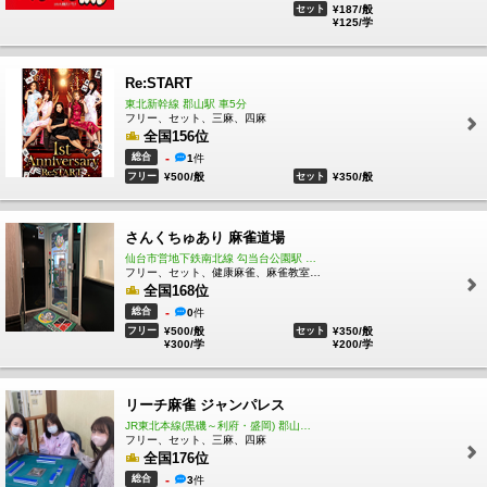
セット
¥187/般
¥125/学
Re:START
東北新幹線 郡山駅 車5分
フリー、セット、三麻、四麻
全国156位
総合
-
1
件
フリー
¥500/般
セット
¥350/般
さんくちゅあり 麻雀道場
仙台市営地下鉄南北線 勾当台公園駅 徒歩6分
フリー、セット、健康麻雀、麻雀教室、ノーレート、四麻
全国168位
総合
-
0
件
フリー
¥500/般
セット
¥350/般
¥300/学
¥200/学
リーチ麻雀 ジャンパレス
JR東北本線(黒磯～利府・盛岡) 郡山駅 2.51km
フリー、セット、三麻、四麻
全国176位
総合
-
3
件