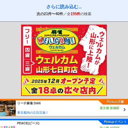
さらに読み込む...
次の
21
件〜
40
件
／全
155件
の検索
紙タバコ🚬は、設置の喫煙スペースでのみ喫煙可能になっ
ております🙆
✨電子タバコの本体デバイスを【アイコス、プルームテッ
ク】無料で貸出ししております✨
🎲セット様にお知らせです🎲♥🎲フリー様にもお知らせです
🎲
問い合わせが殺到しているために…✨VIPルームとして開放
✨普段YouTube、PV等で🀄撮影スタジオとして併設してい
る
お部屋をご使用していただくことも可能となりました✨🀄
とてもキレイなお部屋でプライベートな空間になり最高の
環境になっております✨🀄
【先着1組様迄となりますので、詳細はお問い合わせ下さい
ませ🌟】
Pickup店舗
リーチ麻雀 DAN
東京都 新橋駅
東京都内の注目店舗！
今まで以上に全ての卓で快適なお時間を過ごして戴ける様
になりました❇️
Pickupイベント
PEACE(ピース)
3麻🀄セットもより快適に…そして…🀄3麻フリーにも力を入
富山県 経田駅