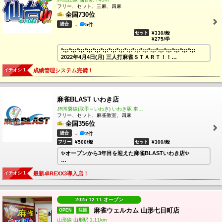
デビューを(*´ω｀*)
フリー、セット、三麻、四麻
皆様のご来店をお待ちしております！
全国730位
総合
-
5
件
セット
¥330/般
¥275/学
*:;:*:;:*:;:*:;:*:;:*:;:*:;:*:;:*:;:*:;:*:;:*:;:*:;:*:;:*:;:*:;:*:;:
2022年4月4日(月) 三人打麻雀ＳＴＡＲＴ！！
*:;:*:;:*:;:*:;:*:;:*:;:*:;:*:;:*:;:*:;:*:;:*:;:*:;:*:;:*:;:*:;:*:;:
イチオシ 1
成績管理システム完備！
ψ仙台店にて三人打麻雀をＳＴＡＲＴ♪
もちろん、引き続き四人打もご遊戯いただけます！
麻雀BLAST いわき店
JR常磐線(取手～いわき) いわき駅 車で15分
フリー、セット、麻雀教室、四麻
全国356位
総合
-
2
件
フリー
¥500/般
セット
¥300/般
✨オープンから3年目を迎えた麻雀BLASTいわき店✨
オーソドックスな東南戦四人麻雀のお店😊初心者さんから
イチオシ 1
最新卓REXX3導入店！
ベテランまで幅広い層からのご支持を頂いております！
いわき市の雀荘といえば全国展開中の麻雀BLAST😽
麻雀をやった事ないけど打てるようになってみたい！！そ
2025.12.11 オープン
んな方でも安心の麻雀教室も開催しております😁完全個別
指導なので、どこに行っても恥ずかしくない一人前の雀士
麻雀ウェルカム 山形七日町店
OPEN
注目
になれます👍お気軽にお問合せ下さい！！
山形線 山形駅 1.11km