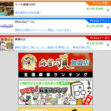
行きますので、沢山のアクセス、問い合わせ、お待ちして
Pickup店舗
リーチ麻雀 DAN
おります❗
※企業、個人スポンサーさんも大募集しております🙇概要
東京都 新橋駅
等知りたい方は、わんちゃんすorMMMへのDM等で問い合
東京都内の注目店舗！
わせ下さい
😃
Pickupイベント
PEACE(ピース)
富山県 経田駅
そして更に……
豊富な日替わりイベントご用意しております！
🍸️Barカウンター🍸️【待ち席】も新たに設営しますので
Pickupクーポン
麻雀れお
【東北初超大型モニター📺️も完備】
🀄を見ながら、🀄を語りながら、🥃時間を過ごして
東京都 新宿駅
頂けたらと思います🙂‍↕️
麻雀王国をご覧になったご新規のお客様には 「麻雀王国を見た」で ☆フリーのお客様はアンケートにお答え頂けると 終日フリー料金を無料に致します！！激熱！！Σ(´∀`;)
東北で唯一無二の雀荘を
目指している当店へ是非とも
皆様足を運んでくださいませ❇️