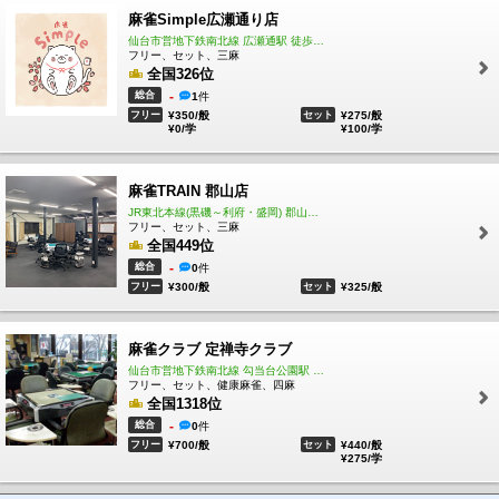
麻雀Simple広瀬通り店
仙台市営地下鉄南北線 広瀬通駅 徒歩5分
当店は岩手県No.☝️の評価で【セット麻雀】大好評を頂いて
フリー、セット、三麻
おります🌟
全国326位
日々のご予約並びに、年末年始、週末、祝前日等もご予約
総合
-
1
件
はお早めに🀄🌟☎
フリー
¥350/般
セット
¥275/般
¥0/学
¥100/学
※お客様各位※
麻雀TRAIN 郡山店
昨今の物価高騰などに伴い若干の飲食料金、パック料金の
改正をしております。
JR東北本線(黒磯～利府・盛岡) 郡山駅 車で10分
大変ご不便をおかけ致しますが、サービス向上を図って行
フリー、セット、三麻
く所存です🙇
全国449位
今後とも宜しくお願い致します🙇
総合
-
0
件
当店では👈
🎍特定日は、特定日料金を頂いておりますので宜しくお願
フリー
¥300/般
セット
¥325/般
い致します🙇🎍
麻雀クラブ 定禅寺クラブ
仙台市営地下鉄南北線 勾当台公園駅 徒歩3分
✨わんちゃす🐶では御新規様へも感謝の気持ちを込めて✨
フリー、セット、健康麻雀、四麻
全国1318位
ご新規様へ🎁➡️次回から使用出来る割引券人数分➕️VIP割引
総合
-
券➕️ビール券差し上げています😊【使用出来る期間期間3ヶ
0
件
月以内】
フリー
¥700/般
セット
¥440/般
¥275/学
※なおリンクにある自社HPの割引等は現在はやっておりま
せんのでご了承下さい🙇