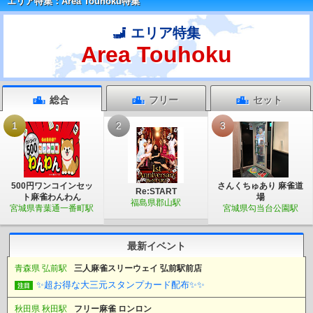
エリア特集：Area Touhoku特集
エリア特集
Area Touhoku
総合
フリー
セット
1
2
3
500円ワンコインセッ
さんくちゅあり 麻雀道
Re:START
ト麻雀わんわん
場
福島県郡山駅
宮城県青葉通一番町駅
宮城県勾当台公園駅
最新イベント
青森県 弘前駅
三人麻雀スリーウェイ 弘前駅前店
✨超お得な大三元スタンプカード配布✨✨
注目
秋田県 秋田駅
フリー麻雀 ロンロン