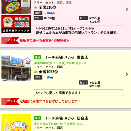
フリー、セット、三麻、四麻
🤩毎日イベント開催中🤩
全国310位
🎁ジャックポットイベント
総合
-
0
件
BLAST五筒をリーチ一発でツモるとジャックポット獲
フリー
¥400/般
セット
¥250/般
得！！365日毎日がチャンス👍
¥125/学
✨✨✨2025年12月11日(木)オープン✨✨✨
🎁ポイントレースや特殊ルール採用など多彩なイベントも
麻雀ウェルカムが山形市の老舗レストラン：チロル跡地に
開催！！
オープン👏
イチオシ 1
最新卓で遊べる個室を4部屋完備✨
四人麻雀と三人麻雀の両方が楽しめます🀄
最新の全自動卓REXX3と清潔な店内環境で皆様のお越しを
全18卓の広々とした店内で、快適にご遊戯いただけます♪
お待ちしております✨
・最新卓『AMOSS REXX Ⅲ』完備の個室4部屋✨
・麻雀の頂による成績管理＆ポイント還元🀄
リーチ麻雀 さかえ 青森店
注目
駐車場完備！4人ともお車でお越し頂いても安心です。
・20種類以上の豊富なフリードリンク🥤
セット料金はお客様から絶大な支持を頂いており、一度来
JR奥羽本線(新庄～青森) 青森駅 徒歩7分
たら多店舗にはもういけません😮
フリー、セット、四麻
安心・安全のチェーン店『麻雀ウェルカム』で、ぜひ雀荘
※週末は満卓になりますので、ぜひ事前にご予約下さい！
全国1093位
デビューを(*´ω｀*)
総合
皆様のご来店をお待ちしております！
-
0
件
圧倒的コスパのセット料金とマナーを守りつつ和気あいあ
いのフリー☺️
セット
¥432/般
¥216/学
いわき市で1番のお店を目指しています✨
いつでも楽しく麻雀できます！
イチオシ 1
定期的に麻雀プロをお呼びしております!!
リーチ麻雀 さかえ 仙台店
注目
仙台市営地下鉄南北線 広瀬通駅 徒歩3分
フリー、セット、四麻