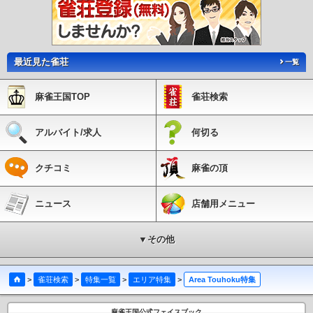
最近見た雀荘
一覧
麻雀王国TOP
雀荘検索
アルバイト/求人
何切る
クチコミ
麻雀の頂
ニュース
店舗用メニュー
▼その他
>
雀荘検索
>
特集一覧
>
エリア特集
>
Area Touhoku特集
麻雀王国公式フェイスブック