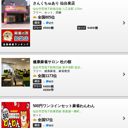
さんくちゅあり 仙台泉店
点数計算出来なくてもスタッフが丁寧に教えます。
仙台市営地下鉄南北線 八乙女駅 125m
店内でのご不明点などはお気軽にメンバーまでお声がけ下
フリー、セット、四麻
さい！
全国805位
お食事、ドリンク、酒類持ち込み自由！
総合
大型空気清浄機完備！
-
2
件
きれいな空間で麻雀できます！
フリー
¥500/般
セット
¥400/般
喫煙スペースも完備！
健康麻雀サロン 杜の都
仙台市営地下鉄南北線 泉中央駅 徒歩1分
フリー、健康麻雀、麻雀教室
全国1173位
総合
-
0
件
フリー
¥400/般
¥200/学
500円ワンコインセット麻雀わんわん
仙台市営地下鉄東西線 青葉通一番町駅 徒歩1分
セット
全国57位
総合
-
9
件