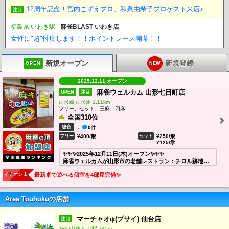
12周年記念！宮内こずえプロ、和泉由希子プロゲスト来店♪
注目
福島県 いわき駅
麻雀BLAST いわき店
女性に"超"忖度します！！ポイントレース開幕！！
新規オープン
新規登録
OPEN
NEW
2025.12.11 オープン
麻雀ウェルカム 山形七日町店
OPEN
注目
山形線 山形駅 1.11km
フリー、セット、三麻、四麻
全国310位
総合
-
0
件
フリー
¥400/般
セット
¥250/般
¥125/学
✨✨✨2025年12月11日(木)オープン✨✨✨
麻雀ウェルカムが山形市の老舗レストラン：チロル跡地に
オープン👏
イチオシ 1
最新卓で遊べる個室を4部屋完備✨
四人麻雀と三人麻雀の両方が楽しめます🀄
全18卓の広々とした店内で、快適にご遊戯いただけます♪
・最新卓『AMOSS REXX Ⅲ』完備の個室4部屋✨
Area Touhokuの店舗
・麻雀の頂による成績管理＆ポイント還元🀄
・20種類以上の豊富なフリードリンク🥤
マーチャオψ(プサイ) 仙台店
注目
安心・安全のチェーン店『麻雀ウェルカム』で、ぜひ雀荘
JR仙山線 仙台駅 745m