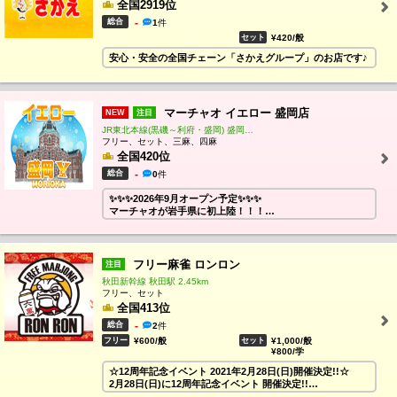
全国2919位
総合
-
1
件
セット
¥420/般
安心・安全の全国チェーン「さかえグループ」のお店です♪
マーチャオ イエロー 盛岡店
NEW
注目
JR東北本線(黒磯～利府・盛岡) 盛岡駅 855m
フリー、セット、三麻、四麻
全国420位
総合
-
0
件
✨✨✨2026年9月オープン予定✨✨✨
マーチャオが岩手県に初上陸！！！
イエローは四人打ち、三人打ちどちらも楽しめます🀄
麻雀初めての方も大歓迎(^^)/
皆様のご来店を心よりお待ちしております！！
フリー麻雀 ロンロン
注目
秋田新幹線 秋田駅 2.45km
フリー、セット
全国413位
総合
-
2
件
フリー
¥600/般
セット
¥1,000/般
¥800/学
☆12周年記念イベント 2021年2月28日(日)開催決定!!☆
2月28日(日)に12周年記念イベント 開催決定!!
当日はゲストに宮内こずえプロ･和泉由希子プロが来店!!