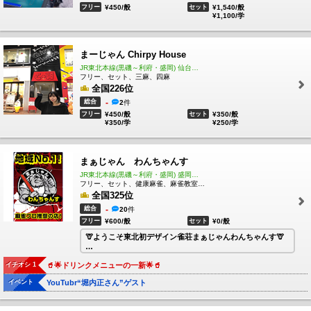
フリー
¥450/般
セット
¥1,540/般
¥1,100/学
まーじゃん Chirpy House
JR東北本線(黒磯～利府・盛岡) 仙台駅 徒歩6分
フリー、セット、三麻、四麻
全国226位
総合
-
2
件
フリー
¥450/般
セット
¥350/般
¥350/学
¥250/学
まぁじゃん わんちゃんす
JR東北本線(黒磯～利府・盛岡) 盛岡駅 徒歩12分
フリー、セット、健康麻雀、麻雀教室、その他、三麻、四麻
全国325位
総合
-
20
件
フリー
¥600/般
セット
¥0/般
🦒ようこそ東北初デザイン雀荘まぁじゃんわんちゃんす🦒
イチオシ 1
🥤🌟ドリンクメニューの一新🌟🥤
🦒岩手No☝️1の設備、雀荘まぁじゃんわんちゃんすへ🦒
イベント
YouTubr“堀内正さん”ゲスト
🦒🆕✨🀄麻雀牌が全卓新しくなりました🀄✨🆕🦒