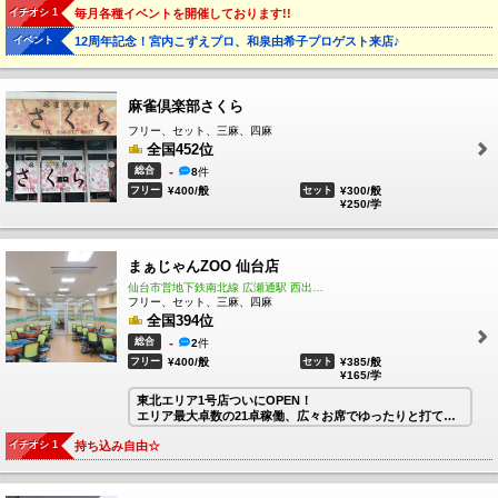
イチオシ 1
毎月各種イベントを開催しております!!
皆様のご来店をお待ちしております♪♪
イベント
12周年記念！宮内こずえプロ、和泉由希子プロゲスト来店♪
麻雀倶楽部さくら
フリー、セット、三麻、四麻
全国452位
総合
-
8
件
フリー
¥400/般
セット
¥300/般
¥250/学
まぁじゃんZOO 仙台店
仙台市営地下鉄南北線 広瀬通駅 西出口5から歩いてスグ！
フリー、セット、三麻、四麻
全国394位
総合
-
2
件
フリー
¥400/般
セット
¥385/般
¥165/学
東北エリア1号店ついにOPEN！
エリア最大卓数の21卓稼働、広々お席でゆったりと打てま
す。
イチオシ 1
持ち込み自由☆
スタッフは第1に元気、第2に元気、第3にも元気をモットー
に楽しく営業しております。
麻雀屋初めての方にもオススメです。