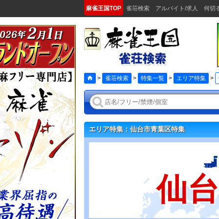
麻雀王国TOP
雀荘検索
アルバイト/求人
何切
>
雀荘検索
>
特集一覧
>
エリア特集
>
エリア特集：仙台市青葉区特集
仙台