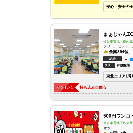
安心・安全の全
まぁじゃんZO
仙台市営地下鉄南北
フリー、セット、
全国394位
-
総合
¥400/般
フリー
東北エリア1号
持ち込み自由☆
イチオシ 1
500円ワン
仙台市営地下鉄東西
セット