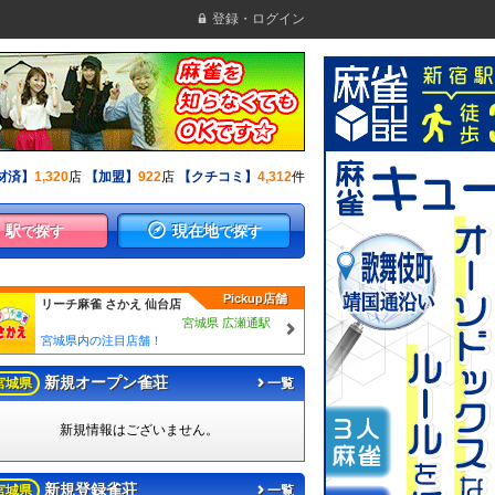
登録・ログイン
材済】
1,320
店
【加盟】
922
店
【クチコミ】
4,312
件
駅
現在地
で探す
で探す
Pickup店舗
リーチ麻雀 さかえ 仙台店
宮城県 広瀬通駅
宮城県内の注目店舗！
新規オープン雀荘
宮城県
一覧
新規情報はございません。
新規登録雀荘
宮城県
一覧