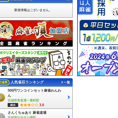
新規情報はございません。
人気雀荘ランキング
宮城県
一覧
500円ワンコインセット麻雀わんわ
ん
1
宮城県青葉通一番町駅
3.0
総合
さんくちゅあり 麻雀道場
2
宮城県勾当台公園駅