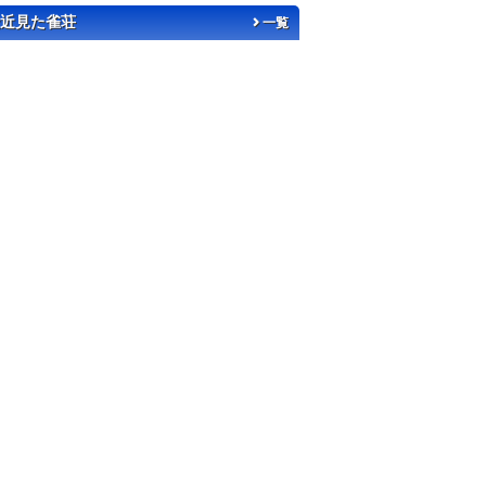
近見た雀荘
一覧