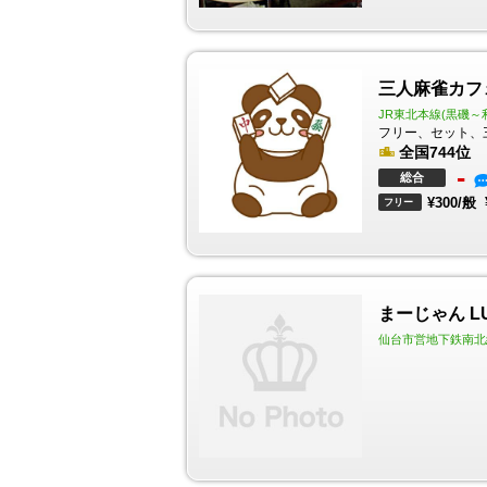
三人麻雀カフ
JR東北本線(黒磯～
フリー、セット、
全国744位
-
総合
¥300/般
フリー
まーじゃん L
仙台市営地下鉄南北