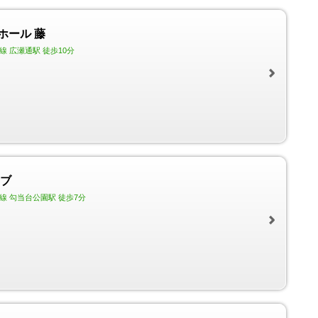
ホール 藤
 広瀬通駅 徒歩10分
ラブ
線 勾当台公園駅 徒歩7分