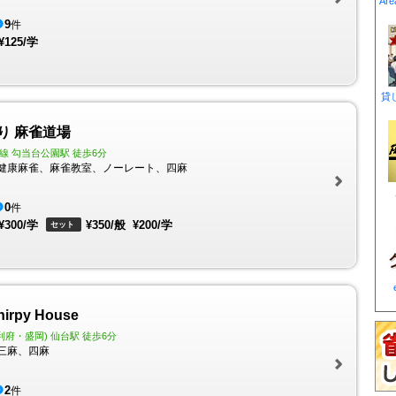
9
件
¥125/学
貸
り 麻雀道場
線 勾当台公園駅 徒歩6分
健康麻雀、麻雀教室、ノーレート、四麻
0
件
¥300/学
¥350/般
¥200/学
セット
rpy House
利府・盛岡) 仙台駅 徒歩6分
三麻、四麻
2
件