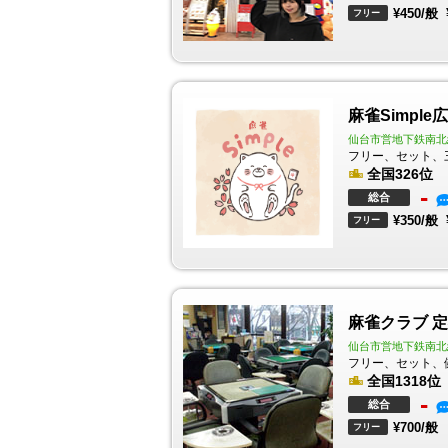
¥450/般
フリー
麻雀Simpl
仙台市営地下鉄南北線
フリー、セット、
全国326位
-
総合
¥350/般
フリー
麻雀クラブ 
仙台市営地下鉄南北
フリー、セット、
全国1318位
-
総合
¥700/般
フリー