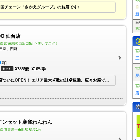
国チェーン「さかえグループ」のお店です♪
麻
東
O 仙台店
線 広瀬通駅 西出口5から歩いてスグ！
三麻、四麻
宮
三
2
件
宮
¥385/般
¥165/学
セット
夏
店ついにOPEN！
エリア最大卓数の21卓稼働、広々お席でゆったりと打てます。
宮
店
特
コインセット麻雀わんわん
T
線 青葉通一番町駅 徒歩1分
Ar