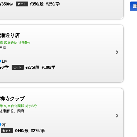
¥350/学
¥350/般
¥250/学
セット
最
e広瀬通り店
 広瀬通駅 徒歩5分
三麻
1
件
¥0/学
¥275/般
¥100/学
セット
定禅寺クラブ
線 勾当台公園駅 徒歩3分
健康麻雀、四麻
0
件
¥440/般
¥275/学
セット