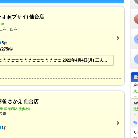
オψ(プサイ) 仙台店
5m
三麻、四麻
5
件
¥275/学
:;:*:;:*:;:*:;:*:;:*:;:*:;:*:;:*:;:*:;:*:;:*:;:
2022年4月4日(月) 三人打麻雀ＳＴＡＲＴ！！
最
A
北
雀 さかえ 仙台店
瓶
 広瀬通駅 徒歩3分
四麻
リ
神
1
件
新