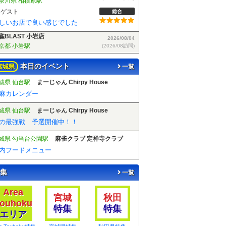
雀BLAST 小岩店
2026/08/04
(2026/08訪問)
京都 小岩駅
ゲスト
総合
麻雀BLASTさんでフリーデビューしました！お客さんも優しい方で楽しく遊べました！
本日のイベント
宮城県
一覧
城県 仙台駅
まーじゃん Chirpy House
麻カレンダー
城県 仙台駅
まーじゃん Chirpy House
の最強戦 予選開催中！！
スタッフは第1に元気、第2に元気、第3にも元気をモットーに楽しく営
城県 勾当台公園駅
麻雀クラブ 定禅寺クラブ
内フードメニュー
集
一覧
Area
宮城
秋田
ouhoku
特集
特集
エリア
ea Touhoku特集
宮城県特集
秋田県特集