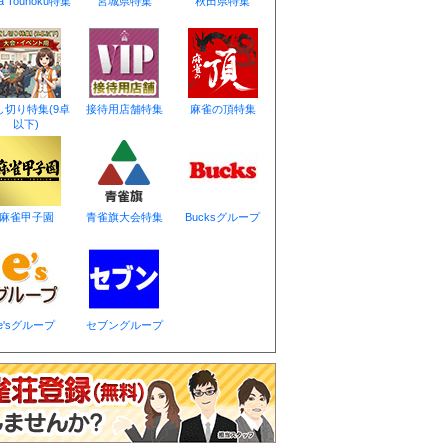
し切り特集(9卓
接待用店舗特集
麻雀の頂特集
以下)
麻雀甲子園
青雀旗大会特集
Bucksグループ
e'sグループ
セブングループ