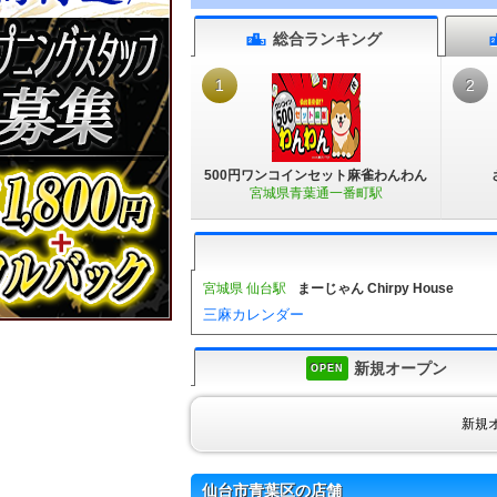
総合
ランキング
1
2
500円ワンコインセット麻雀わんわん
宮城県青葉通一番町駅
宮城県 仙台駅
まーじゃん Chirpy House
三麻カレンダー
新規オープン
OPEN
新規
仙台市青葉区の店舗