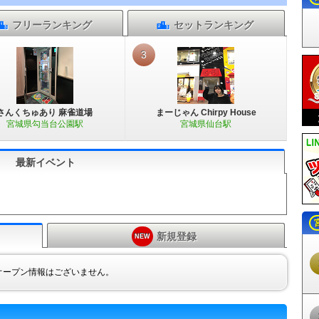
フリー
ランキング
セット
ランキング
3
さんくちゅあり 麻雀道場
まーじゃん Chirpy House
宮城県勾当台公園駅
宮城県仙台駅
最新イベント
新規登録
NEW
オープン情報はございません。