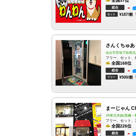
全国57位
-
総合
¥187/般
セット
さんくちゅあ
仙台市営地下鉄南北
フリー、セット、
全国168位
-
総合
¥500/般
フリー
まーじゃん Chi
JR東北本線(黒磯～
フリー、セット、
全国226位
-
総合