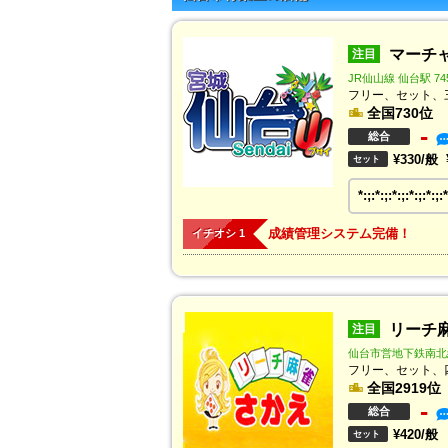
マーチャ
注目
JR仙山線 仙台駅 74
フリー、セット、
全国730位
-
総合
¥330/般
セット
*:;:*:;:*:;:*:;:*:;:*
成績管理システム完備！
イチオシ 1
リーチ麻
注目
仙台市営地下鉄南北線
フリー、セット、
全国2919位
-
総合
¥420/般
セット