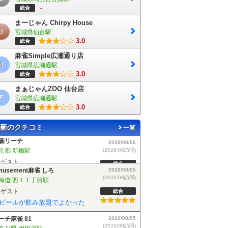
-
総合
まーじゃん Chirpy House
3
宮城県仙台駅
3.0
総合
麻雀Simple広瀬通り店
4
宮城県広瀬通駅
3.0
総合
まぁじゃんZOO 仙台店
5
宮城県広瀬通駅
*:;:*:;:*:;:*:;:*:;:*:;:*:;:*:;:*:;:*:;:*:;:*:;:*:;:*:;:*:;:*:;:*:;:
ψ仙台店にて三人打麻
3.0
総合
新のクチコミ
一覧
musement麻雀 しろ
2026/08/05
(2026/08訪問)
海道 西１１丁目駅
ゲスト
総合
ビールが飲み放題でよかった
ーチ麻雀 81
2026/08/05
(2026/08訪問)
奈川県 相模原駅
ゲスト
総合
しいお店で良い感じでした