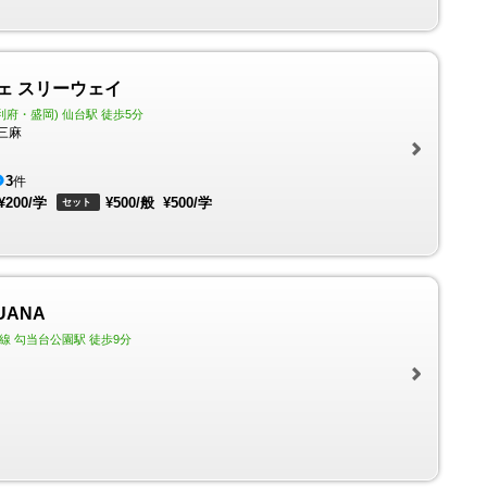
ェ スリーウェイ
利府・盛岡) 仙台駅 徒歩5分
三麻
3
件
¥200/学
¥500/般
¥500/学
セット
UANA
線 勾当台公園駅 徒歩9分