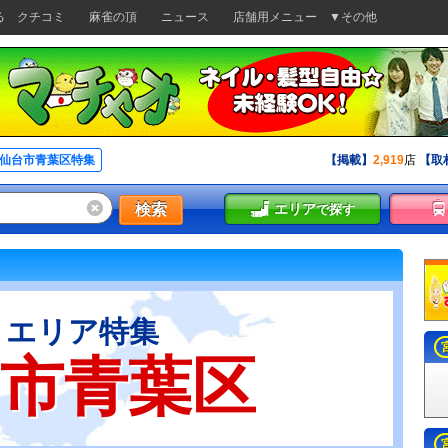
る
クチコミ
麻雀の頂
ニュース
店舗用メニュー
▼その他
仙台市青葉区特集
【掲載】
2,919
店
【取
検索
エリア
で探す
エリア特集
市青葉区