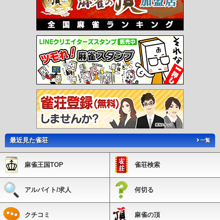
最近見た雀荘
一覧
麻雀王国TOP
雀荘検索
アルバイト/求人
何切る
クチコミ
麻雀の頂