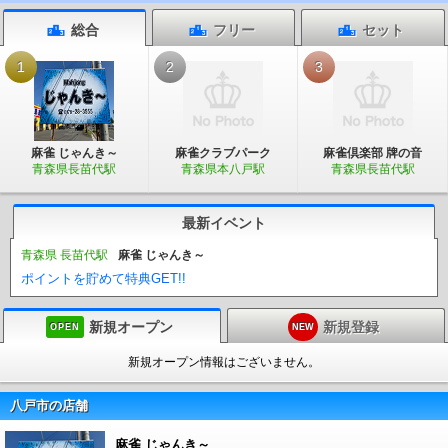
総合
フリー
セット
1
2
3
麻雀 じゃんき～
麻雀クラブパーク
麻雀倶楽部 牌の音
青森県長苗代駅
青森県本八戸駅
青森県長苗代駅
最新イベント
青森県 長苗代駅
麻雀 じゃんき～
ポイントを貯めて特典GET!!
新規オープン
新規登録
OPEN
NEW
新規オープン情報はございません。
八戸市の店舗
麻雀 じゃんき～