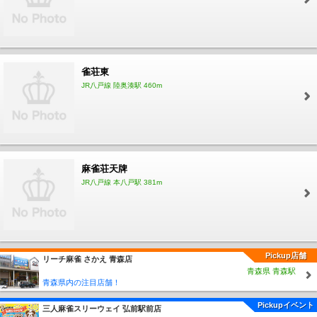
雀荘東
JR八戸線 陸奥湊駅 460m
麻雀荘天牌
JR八戸線 本八戸駅 381m
Pickup店舗
リーチ麻雀 さかえ 青森店
青森県 青森駅
青森県内の注目店舗！
Pickupイベント
三人麻雀スリーウェイ 弘前駅前店