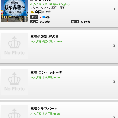
JR八戸線 長苗代駅 駅から徒歩5分
フリー、セット、三麻、四麻
全国403位
総合
-
0
件
フリー
¥600/般
セット
¥350/般
麻雀倶楽部 牌の音
JR八戸線 長苗代駅 1.56km
麻雀 ロン・キホーテ
JR八戸線 本八戸駅 885m
麻雀クラブパーク
JR八戸線 本八戸駅 688m