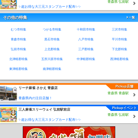
青森県 弘前駅
✨超お得な大三元スタンプカード配布✨✨
その他の特集
一覧
むつ市特集
つがる市特集
十和田市特集
三沢市特集
青森市特集
黒石市特集
八戸市特集
平川市特集
弘前市特集
上北郡特集
三戸郡特集
下北郡特集
北津軽郡特集
五所川原市特集
中津軽郡特集
西津軽郡特集
東津軽郡特集
南津軽郡特集
Pickup店舗
リーチ麻雀 さかえ 青森店
青森県 青森駅
青森県内の注目店舗！
Pickupイベント
三人麻雀スリーウェイ 弘前駅前店
青森県 弘前駅
✨超お得な大三元スタンプカード配布✨✨