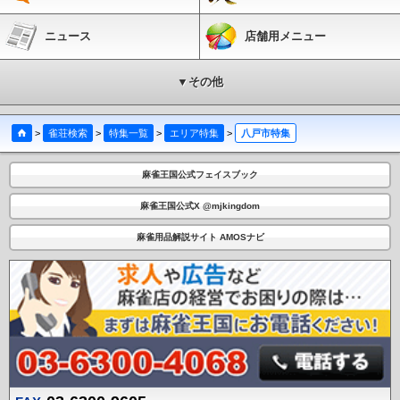
ニュース
店舗用メニュー
▼その他
>
雀荘検索
>
特集一覧
>
エリア特集
>
八戸市特集
麻雀王国公式フェイスブック
麻雀王国公式X @mjkingdom
麻雀用品解説サイト AMOSナビ