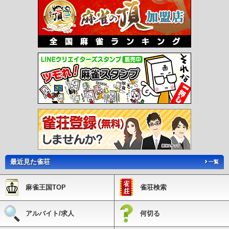
最近見た雀荘
一覧
麻雀王国TOP
雀荘検索
アルバイト/求人
何切る