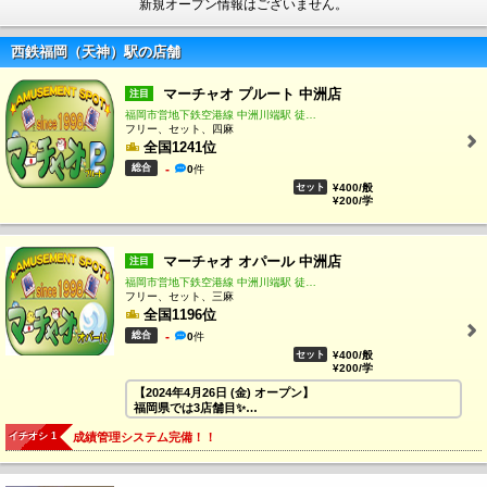
新規オープン情報はございません。
西鉄福岡（天神）駅の店舗
マーチャオ プルート 中洲店
注目
福岡市営地下鉄空港線 中洲川端駅 徒歩1分
フリー、セット、四麻
全国1241位
総合
-
0
件
セット
¥400/般
¥200/学
マーチャオ オパール 中洲店
注目
福岡市営地下鉄空港線 中洲川端駅 徒歩1分
フリー、セット、三麻
全国1196位
総合
-
0
件
セット
¥400/般
¥200/学
【2024年4月26日 (金) オープン】
福岡県では3店舗目✨
オパールは3人麻雀専門店となります🀄
イチオシ 1
成績管理システム完備！！
県内屈指の繁華街、屋台で賑わう街・中洲にマーチャオが
誕生★
中洲川端駅から徒歩1分の好立地(^^)/