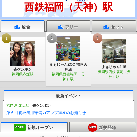
西鉄福岡（天神）駅
総合
フリー
セット
1
2
3
まぁじゃんZOO 福岡天
まぁじゃん118
雀ケンポン
神店
福岡県西鉄福岡（天
福岡県赤坂駅
福岡県西鉄福岡（天
神）駅
神）駅
最新イベント
福岡県 赤坂駅
雀ケンポン
第６回初級者用守備力アップ講座のお知らせ
新規オープン
新規登録
OPEN
NEW