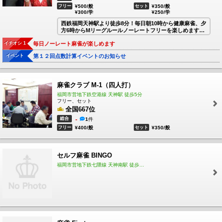
フリー
¥500/般
セット
¥350/般
¥300/学
¥250/学
西鉄福岡天神駅より徒歩8分！毎日朝10時から健康麻雀、夕
方6時からMリーグルールノーレートフリーを楽しめます！
館内完全禁煙、プロも多数在籍してます！
イチオシ 1
毎日ノーレート麻雀が楽しめます
福岡でノーレートを楽しむなら雀ケンポンへ！！
イベント
第１２回点数計算イベントのお知らせ
麻雀クラブ M-1（四人打）
福岡市営地下鉄空港線 天神駅 徒歩5分
フリー、セット
全国667位
総合
-
1
件
フリー
¥400/般
セット
¥350/般
セルフ麻雀 BINGO
福岡市営地下鉄七隈線 天神南駅 徒歩1分