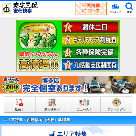
王国掲載
について
ランキング
検索
動画
求人検索
ニュース
ランキング
エリア特集：西鉄福岡（天神）駅特集
エリア特集