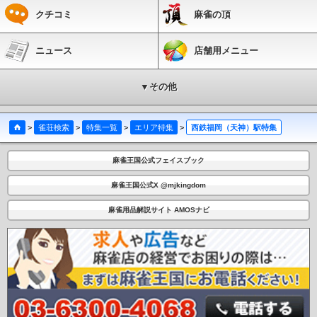
クチコミ
麻雀の頂
ニュース
店舗用メニュー
▼その他
>
雀荘検索
>
特集一覧
>
エリア特集
>
西鉄福岡（天神）駅特集
麻雀王国公式フェイスブック
麻雀王国公式X @mjkingdom
麻雀用品解説サイト AMOSナビ