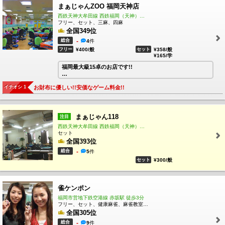
まぁじゃんZOO 福岡天神店
皆様のご来店を心よりお待ちしております！
西鉄天神大牟田線 西鉄福岡（天神）駅 徒歩3分
フリー、セット、三麻、四麻
全国349位
総合
-
4
件
フリー
¥400/般
セット
¥358/般
¥165/学
福岡最大級15卓のお店です!!
《店舗からのお知らせ》
イチオシ 1
お財布に優しい!!安価なゲーム料金!!
当店は2024年5月8日に下記住所に移転しました。詳細地図
は画像をご覧ください。
〒810-0041
福岡県福岡市中央区大名2丁目1-42 行武大名店舗2F
まぁじゃん118
注目
西鉄天神大牟田線 西鉄福岡（天神）駅 徒歩5分
セット
全国393位
総合
-
5
件
セット
¥300/般
雀ケンポン
福岡市営地下鉄空港線 赤坂駅 徒歩3分
フリー、セット、健康麻雀、麻雀教室、ノーレート、四麻
全国305位
総合
-
9
件