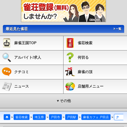
最近見た雀荘
一覧
麻雀王国TOP
雀荘検索
アルバイト/求人
何切る
クチコミ
麻雀の頂
ニュース
店舗用メニュー
▼その他
>
雀荘検索
>
埼玉県
>
戸田市
>
戸田駅
>
麻雀カフェ 戸田店
>
クチコミ投稿