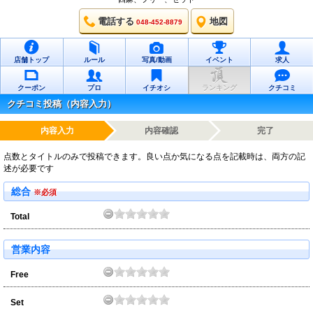
電話する
地図
048-452-8879
店舗トップ
ルール
写真/動画
イベント
求人
クーポン
プロ
イチオシ
ランキング
クチコミ
クチコミ投稿（内容入力）
内容入力
内容確認
完了
点数とタイトルのみで投稿できます。良い点か気になる点を記載時は、両方の記
述が必要です
総合
※必須
Total
営業内容
Free
Set