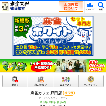
王国掲載
について
ランキング
検索
動画
求人検索
ニュース
ランキング
麻雀カフェ 戸田店
埼玉県
マージャンカフェ トダテン
埼玉県 戸田駅 徒歩4分
四麻、フリー、セット