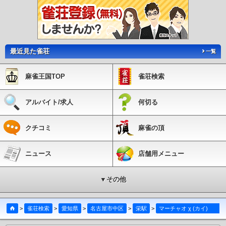
最近見た雀荘
一覧
麻雀王国TOP
雀荘検索
アルバイト/求人
何切る
クチコミ
麻雀の頂
ニュース
店舗用メニュー
▼その他
>
雀荘検索
>
愛知県
>
名古屋市中区
>
栄駅
>
マーチャオ χ (カイ) 名古屋栄店