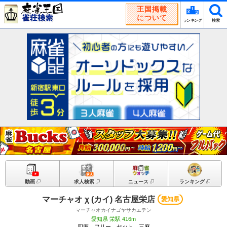
王国掲載
について
ランキング
検索
動画
求人検索
ニュース
ランキング
マーチャオ χ (カイ) 名古屋栄店
愛知県
マーチャオカイナゴヤサカエテン
愛知県 栄駅 416m
四麻、フリー、セット、三麻