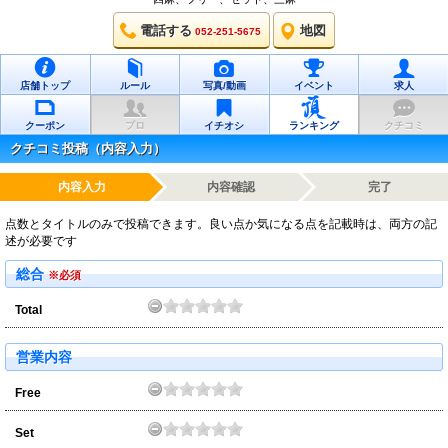
電話する
地図
052-251-5675
店舗トップ
ルール
写真/動画
イベント
求人
クーポン
プロ
イチオシ
ランキング
クチコミ
クチコミ投稿（内容入力）
内容入力
内容確認
完了
点数とタイトルのみで投稿できます。良い点か気になる点を記載時は、両方の記
述が必要です
総合
※必須
Total
営業内容
Free
Set