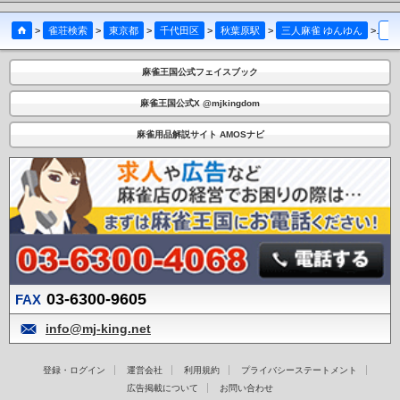
>
雀荘検索
>
東京都
>
千代田区
>
秋葉原駅
>
三人麻雀 ゆんゆん
>
イ
麻雀王国公式フェイスブック
麻雀王国公式X @mjkingdom
麻雀用品解説サイト AMOSナビ
03-6300-9605
FAX
info@mj-king.net
登録・ログイン
運営会社
利用規約
プライバシーステートメント
広告掲載について
お問い合わせ