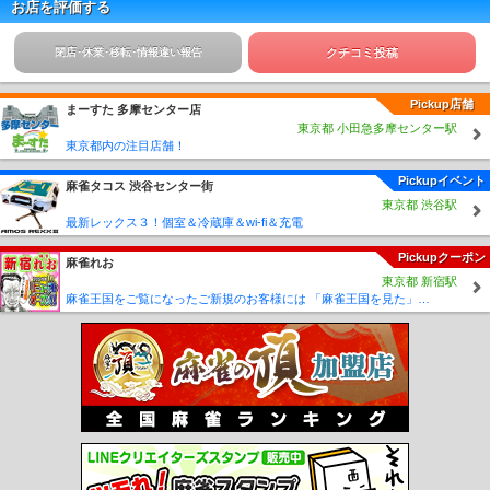
お店を評価する
閉店･休業･移転･情報違い報告
クチコミ投稿
Pickup店舗
まーすた 多摩センター店
東京都 小田急多摩センター駅
東京都内の注目店舗！
Pickupイベント
麻雀タコス 渋谷センター街
東京都 渋谷駅
最新レックス３！個室＆冷蔵庫＆wi-fi＆充電
Pickupクーポン
麻雀れお
東京都 新宿駅
麻雀王国をご覧になったご新規のお客様には 「麻雀王国を見た」で ☆フリーのお客様はアンケートにお答え頂けると 終日フリー料金を無料に致します！！激熱！！Σ(´∀`;)