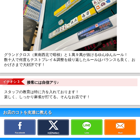
グランドクロス（東南西北で暗槓）と１萬９萬が抜けるゆんゆんルール！
数十人で何度もテストプレイ＆調整を繰り返したルールはバランスも良く、お
かげさまで大好評です！
イチオシ 3
接客には自信アリ♪
スタッフの教育は特に力を入れております！
楽しく、しっかり麻雀が打てる。そんなお店です！
お店のコトを友達に教える
Facebook
Line
Mail
X(旧Twitter)