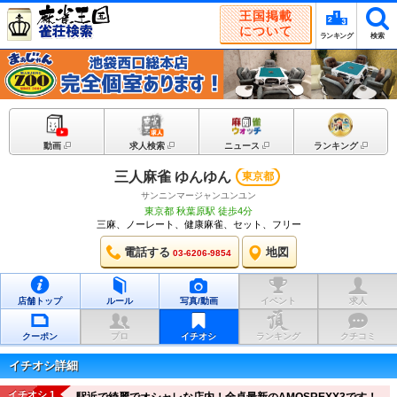
王国掲載
について
ランキング
検索
動画
求人検索
ニュース
ランキング
三人麻雀 ゆんゆん
東京都
サンニンマージャンユンユン
東京都 秋葉原駅 徒歩4分
三麻、ノーレート、健康麻雀、セット、フリー
電話する
地図
03-6206-9854
店舗トップ
ルール
写真/動画
イベント
求人
クーポン
プロ
イチオシ
ランキング
クチコミ
イチオシ詳細
イチオシ 1
駅近で綺麗でオシャレな店内！全卓最新のAMOSREXX3です！