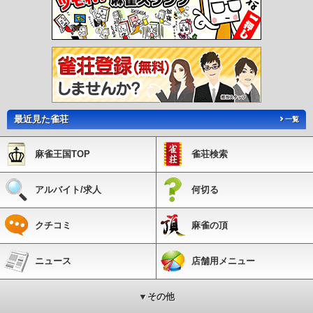
最近見た雀荘
一覧
麻雀王国TOP
雀荘検索
アルバイト/求人
何切る
クチコミ
麻雀の頂
ニュース
店舗用メニュー
▼その他