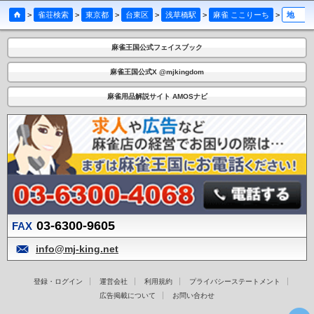
>
雀荘検索
>
東京都
>
台東区
>
浅草橋駅
>
麻雀 ここりーち
>
地図
麻雀王国公式フェイスブック
麻雀王国公式X @mjkingdom
麻雀用品解説サイト AMOSナビ
03-6300-9605
FAX
info@mj-king.net
登録・ログイン
運営会社
利用規約
プライバシーステートメント
広告掲載について
お問い合わせ