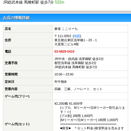
JR総武本線 馬喰町駅 徒歩7分
532m
お店の情報詳細
店名
麻雀 ここりーち
〒111-0053 [
地図
]
住所
東京都台東区浅草橋1－20－1
大原第二ビル4階
電話
03-5829-5419
JR中央・総武線 浅草橋駅 徒歩2分
交通手段
都営浅草線 浅草橋駅 徒歩2分
JR総武本線 馬喰町駅 徒歩7分
営業時間
10:00～23:00
定休日
年中無休
営業内容
四麻、三麻、ノーレート、セット
ゲーム代(フリー)
¥2,200/般 ¥1,600/学
[☆プロ、Mリーガー/元Mリーガー割引ありま
す！☆]
[プロ割] 1時間 1,600円
[Mリーガー/元Mリーガー] 1時間 1,000円
ゲーム代(セット)
================================
■個室■ ＊セット料金+個室料金を含みます