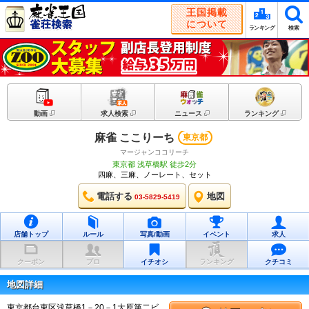
王国掲載
について
ランキング
検索
動画
求人検索
ニュース
ランキング
麻雀 ここりーち
東京都
マージャンココリーチ
東京都 浅草橋駅 徒歩2分
四麻、三麻、ノーレート、セット
電話する
地図
03-5829-5419
店舗トップ
ルール
写真/動画
イベント
求人
クーポン
プロ
イチオシ
ランキング
クチコミ
地図詳細
東京都台東区浅草橋1－20－1大原第二ビ