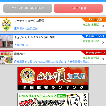
閉店･休業･移転･情報違い報告
クチコミ投稿
Pickup店舗
マーチャオ ルーク 上野店
東京都 上野駅
東京都内の注目店舗！
Pickupイベント
まぁじゃん ヒャクジャン 蒲田西店
東京都 蓮沼駅
火曜は通う日
Pickupクーポン
麻雀れお
東京都 新宿駅
麻雀王国をご覧になったご新規のお客様には 「麻雀王国を見た」で ☆フリーのお客様はアンケートにお答え頂けると 終日フリー料金を無料に致します！！激熱！！Σ(´∀`;)