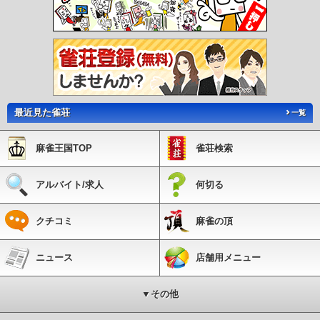
最近見た雀荘
一覧
麻雀王国TOP
雀荘検索
アルバイト/求人
何切る
クチコミ
麻雀の頂
ニュース
店舗用メニュー
▼その他