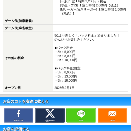
[一般]１室１時間 3,200円（税込）
[学生・プロ] １室１時間 2,600円（税込）
[Mリーガー/元Mリーガー] １室１時間 1,500円
（税込）]
ゲーム代(健康麻雀)
ゲーム代(麻雀教室)
5/1より新しく「パック料金」始まりました！
のんびりお楽しみください。
◾︎パック料金
・3h：5,000円
・5h：8,000円
その他の料金
・8h：10,000円
◾︎パック料金(個室)
・3h：8,000円
・5h：13,000円
・8h：18,000円
オープン日
2025年2月1日
お店のコトを友達に教える
Facebook
Line
Mail
X(旧Twitter)
お店を評価する