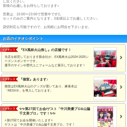
し出ください。
皆様のお越しをお待ちしております♪
営業は、10:00〜23:00で営業中です🀄。
セットのみのご案内となります。3名様以上でお越しください。
貸切対応も可能ですので、お気軽にお問合せ下さいませ。
お店のイチオシポイント
『EX風林火山推し』の店舗です！
イチオシ 1
当店を経営しております親会社が、EX風林火山2024‐2025シ
ーズンスポンサーです。
選手のサインや歴代ユニフォームなど展示しております！
『個室』あります♪
イチオシ 2
個室はEX風林火山のグッズが置いてあり、麻雀卓は
「REXXⅢ」を導入しております。
✨✨第27回てお会/ゲスト「中川美優プロ&山脇
イチオシ 3
千文美プロ」です！✨✨
⭐第27回てお会を開催いたします⭐
ゲストは「中川美優プロ&山脇千文美プロ」です！