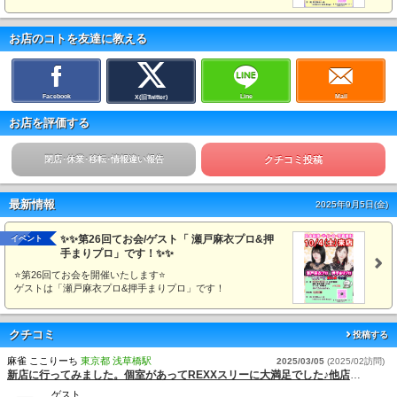
お店のコトを友達に教える
Facebook
Line
Mail
X(旧Twitter)
お店を評価する
閉店･休業･移転･情報違い報告
クチコミ投稿
最新情報
2025年9月5日(金)
✨✨第26回てお会/ゲスト「 瀬戸麻衣プロ&押
イベント
手まりプロ」です！✨✨
⭐第26回てお会を開催いたします⭐
ゲストは「瀬戸麻衣プロ&押手まりプロ」です！
クチコミ
投稿する
麻雀 ここりーち
東京都 浅草橋駅
2025/03/05
(2025/02訪問)
新店に行ってみました。個室があってREXXスリーに大満足でした♪他店より少し高いけど個室に満足！
ゲスト