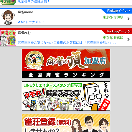
東京都内の注目店舗！
Pickupイベント
麻雀mono
東京都 赤羽駅
🔥Moトーナメント
Pickupクーポン
麻雀れお
東京都 新宿駅
麻雀王国をご覧になったご新規のお客様には 「麻雀王国を見た」で ☆フリーのお客様はアンケートにお答え頂けると 終日フリー料金を無料に致します！！激熱！！Σ(´∀`;)