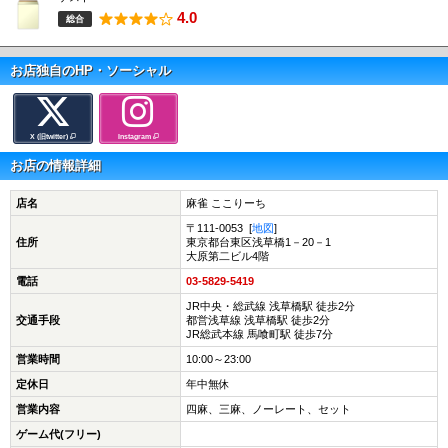
4.0
総合
お店独自のHP・ソーシャル
X (旧twitter)
Instagram
お店の情報詳細
店名
麻雀 ここりーち
〒111-0053 [
地図
]
住所
東京都台東区浅草橋1－20－1
大原第二ビル4階
電話
03-5829-5419
JR中央・総武線 浅草橋駅 徒歩2分
交通手段
都営浅草線 浅草橋駅 徒歩2分
JR総武本線 馬喰町駅 徒歩7分
営業時間
10:00～23:00
定休日
年中無休
営業内容
四麻、三麻、ノーレート、セット
ゲーム代(フリー)