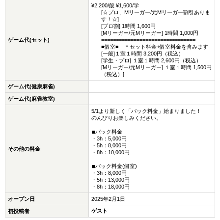
¥2,200/般 ¥1,600/学
[☆プロ、Mリーガー/元Mリーガー割引ありま
す！☆]
[プロ割] 1時間 1,600円
[Mリーガー/元Mリーガー] 1時間 1,000円
ゲーム代(セット)
================================
■個室■ ＊セット料金+個室料金を含みます
[一般]１室１時間 3,200円（税込）
[学生・プロ] １室１時間 2,600円（税込）
[Mリーガー/元Mリーガー] １室１時間 1,500円
（税込）]
ゲーム代(健康麻雀)
ゲーム代(麻雀教室)
5/1より新しく「パック料金」始まりました！
のんびりお楽しみください。
◾︎パック料金
・3h：5,000円
・5h：8,000円
その他の料金
・8h：10,000円
◾︎パック料金(個室)
・3h：8,000円
・5h：13,000円
・8h：18,000円
オープン日
2025年2月1日
ゲスト
初投稿者