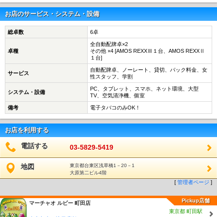
お店のサービス・システム・設備
総卓数
6卓
全自動配牌卓×2
卓種
その他 ×4 [AMOS REXXⅢ１台、AMOS REXXⅡ
１台]
自動配牌卓、ノーレート、貸切、パック料金、女
サービス
性スタッフ、学割
PC、タブレット、スマホ、ネット環境、大型
システム・設備
TV、空気清浄機、個室
備考
電子タバコのみOK！
お店を利用する
電話する
03-5829-5419
地図
東京都台東区浅草橋1－20－1
大原第二ビル4階
[
管理者ページ
]
Pickup店舗
マーチャオ ルビー 町田店
東京都 町田駅