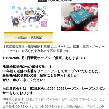
¥2,200/般 ¥1,600/学
全国18位
東京都16位
【東京都台東区・浅草橋駅】麻雀 ここりーちは、四麻・三麻・ノーレー
ト・セットに対応した東京都台東区の雀荘です。
✨✨2025年2月1日新規オープン/『個室』あります♪✨✨
浅草橋駅徒歩2分の超好立地！！
30年続く老舗の雀荘をリニューアルしてオープンいたしました。
最新機AMOS REXXⅢ、個室に１台導入しました！
ぜひ、遊びにきてください♪
当店運営会社は、EX風林火山2024‐2025シーズン、シーズンスポン
サーをしております。
30年続く雀荘は、設備が若干古いですが昭和を味わえる卓で懐かしく思いなが
ら麻雀を楽しめます。
最新機AMOS REXXⅢ１台、AMOS REXXⅡをご希望の場合は、予約時にお申