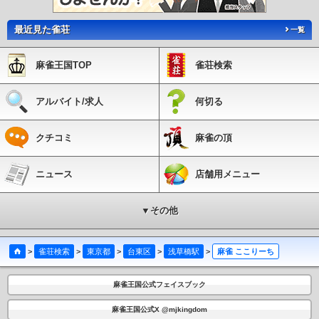
最近見た雀荘
一覧
麻雀王国TOP
雀荘検索
アルバイト/求人
何切る
クチコミ
麻雀の頂
ニュース
店舗用メニュー
▼その他
>
雀荘検索
>
東京都
>
台東区
>
浅草橋駅
>
麻雀 ここりーち
麻雀王国公式フェイスブック
麻雀王国公式X @mjkingdom