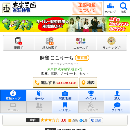
王国掲載
について
ランキング
検索
動画
求人検索
ニュース
ランキング
麻雀 ここりーち
東京都
マージャンココリーチ
東京都 浅草橋駅 徒歩2分
四麻、三麻、ノーレート、セット
電話する
地図
03-5829-5419
店舗トップ
ルール
写真/動画
イベント
求人
クーポン
プロ
イチオシ
ランキング
クチコミ
3.0
総合
詳細
点数
1
件
?
セット