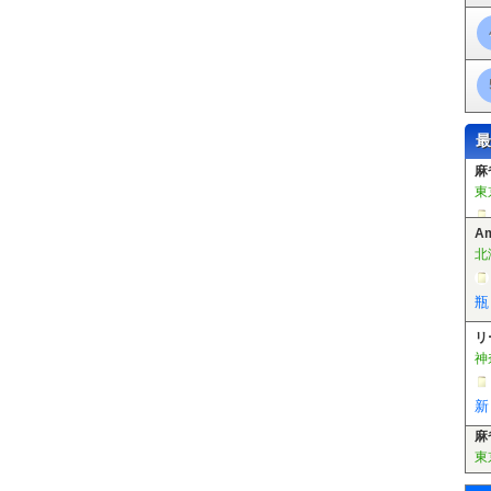
最
A
北
瓶
リ
神
新
麻
東