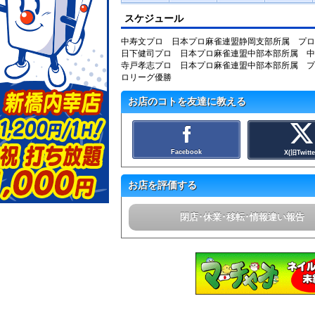
スケジュール
中寿文プロ 日本プロ麻雀連盟静岡支部所属 プロ
日下健司プロ 日本プロ麻雀連盟中部本部所属 中
寺戸孝志プロ 日本プロ麻雀連盟中部本部所属 プ
ロリーグ優勝
お店のコトを友達に教える
Facebook
X(旧Twitte
お店を評価する
閉店･休業･移転･情報違い報告