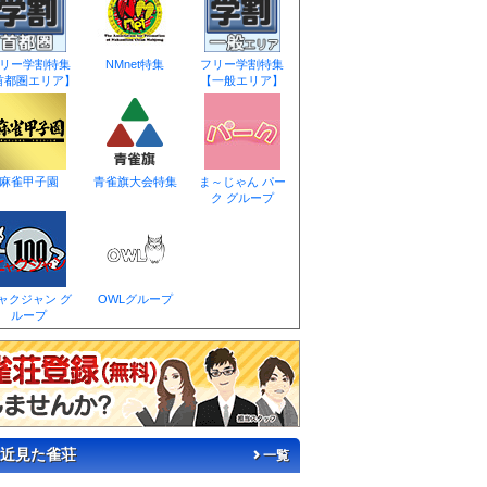
リー学割特集
NMnet特集
フリー学割特集
首都圏エリア】
【一般エリア】
麻雀甲子園
青雀旗大会特集
ま～じゃん パー
ク グループ
ャクジャン グ
OWLグループ
ループ
近見た雀荘
一覧