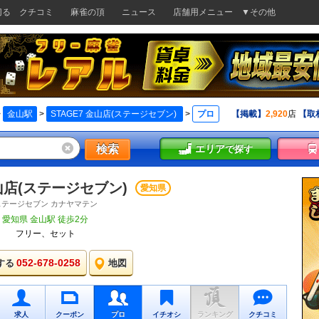
切る
クチコミ
麻雀の頂
ニュース
店舗用メニュー
▼その他
>
金山駅
>
STAGE7 金山店(ステージセブン)
>
プロ
【掲載】
2,920
店
【取
検索
エリア
で探す
金山店(ステージセブン)
愛知県
ステージセブン カナヤマテン
愛知県 金山駅 徒歩2分
フリー、セット
052-678-0258
する
地図
求人
クーポン
プロ
イチオシ
ランキング
クチコミ