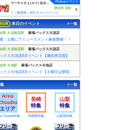
Pickupイベント
マーチャオ χ (カイ) 名古屋栄店
愛知県 栄駅
☆ご新規様・紹介キャンペーン☆
本日のイベント
愛知県
一覧
知県 大須観音駅
麻雀バックス大須店
曜・土曜にアミューズメント麻雀開催！！
知県 大須観音駅
麻雀バックス大須店
ックス大須店8月イベント【連続来店賞】
知県 今池駅
麻雀バックス今池店
ックス今池店8月イベント【土曜日は華8】
集
一覧
Area
長崎
山梨
Chuubu
特集
特集
エリア
ea Chuubu特集
長崎県特集
山梨県特集