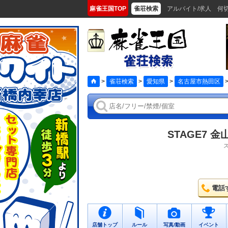
麻雀王国TOP
雀荘検索
アルバイト/求人
何
>
雀荘検索
>
愛知県
>
名古屋市熱田区
STAGE7 
電話
店舗トップ
ルール
写真/動画
イベント