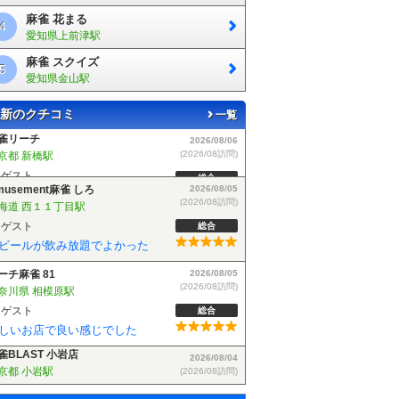
麻雀 花まる
4
愛知県上前津駅
麻雀 スクイズ
5
愛知県金山駅
新のクチコミ
一覧
musement麻雀 しろ
2026/08/05
(2026/08訪問)
海道 西１１丁目駅
ゲスト
総合
ビールが飲み放題でよかった
ーチ麻雀 81
2026/08/05
(2026/08訪問)
奈川県 相模原駅
ゲスト
総合
しいお店で良い感じでした
雀BLAST 小岩店
2026/08/04
(2026/08訪問)
京都 小岩駅
ゲスト
総合
麻雀BLASTさんでフリーデビューしました！お客さんも優しい方で楽しく遊べました！