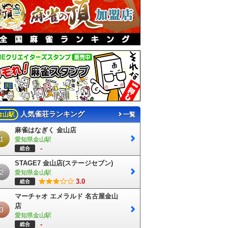
人気雀荘ランキング
金山駅
一覧
麻雀はなぎく 金山店
1
愛知県金山駅
-
総合
STAGE7 金山店(ステージセブン)
2
愛知県金山駅
3.0
総合
マーチャオ エメラルド 名古屋金山
店
3
愛知県金山駅
-
総合