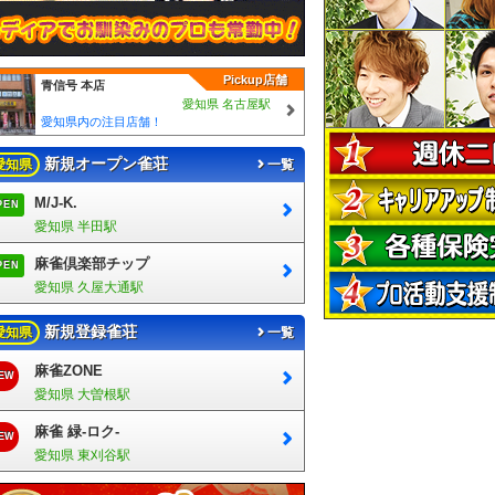
Pickup店舗
青信号 本店
愛知県 名古屋駅
愛知県内の注目店舗！
新規オープン雀荘
愛知県
一覧
M/J-K.
PEN
愛知県 半田駅
麻雀倶楽部チップ
PEN
愛知県 久屋大通駅
新規登録雀荘
愛知県
一覧
麻雀ZONE
EW
愛知県 大曽根駅
麻雀 緑-ロク-
EW
愛知県 東刈谷駅