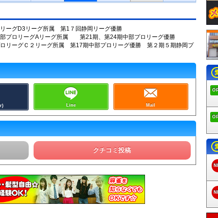
リーグD3リーグ所属 第1７回静岡リーグ優勝
部プロリーグAリーグ所属 第21期、第24期中部プロリーグ優勝
ロリーグＣ２リーグ所属 第17期中部プロリーグ優勝 第２期５期静岡プ
O
Line
Mail
r)
O
クチコミ投稿
N
N