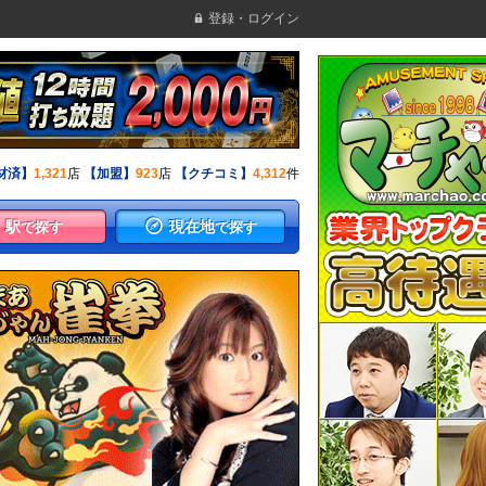
登録・ログイン
材済】
1,321
店
【加盟】
923
店
【クチコミ】
4,312
件
駅
現在地
で探す
で探す