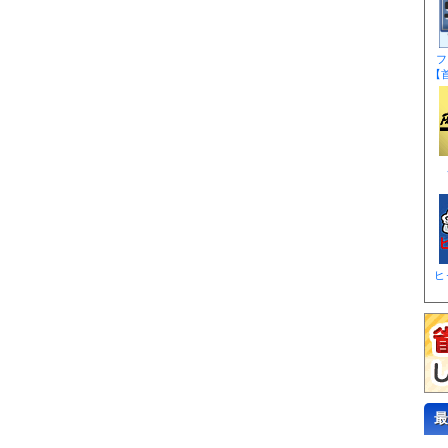
フ
【
ヒ
最