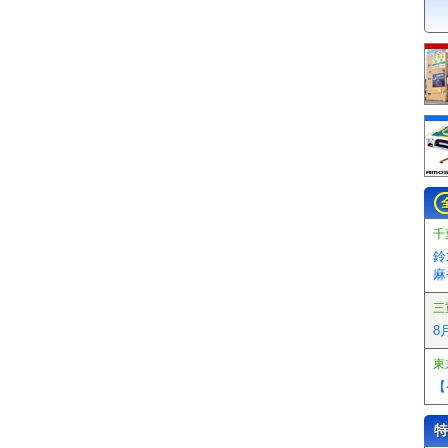
千
鈴
麻
三
8
東
【
特