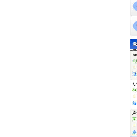
駅
大通駅
バスセンター前駅
菊水駅
東札幌駅
白石駅
南郷７丁目駅
りが丘駅
麻生駅
北３４条駅
北２４条駅
北１８条駅
北１２条駅
すすき
平岸駅
澄川駅
自衛隊前駅
真駒内駅
栄町駅
新道東駅
元町駅
環状通
学園前駅
豊平公園駅
美園駅
月寒中央駅
福住駅
西４丁目駅
西８丁
通駅
西線１１条駅
西線１４条駅
西線１６条駅
ロープウェイ入口駅
電
駅
幌南小学校前駅
山鼻１９条駅
静修学園前駅
行啓通駅
中島公園通駅
の川駅
湯の川温泉駅
市民会館前駅
駒場車庫前駅
競馬場前駅
深堀町駅
駅
千代台駅
堀川町駅
昭和橋駅
千歳町駅
新川町駅
松風町駅
市役所前
最
地頭駅
末広町駅
大町駅
函館どつく前駅
様舞駅
高島駅
大森駅
勇足
愛冠駅
西一線駅
塩幌駅
上利別駅
笹森駅
大誉地駅
薫別駅
陸別駅
A
駅
西訓子府駅
西富駅
訓子府駅
穂波駅
日ノ出駅
広郷駅
上常呂駅
北
北
瓶
リ
神
新
麻
東