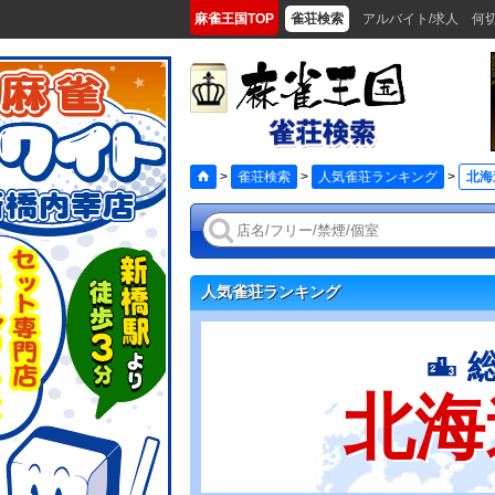
麻雀王国TOP
雀荘検索
アルバイト/求人
何
>
雀荘検索
>
人気雀荘ランキング
>
北海
人気雀荘ランキング
北海