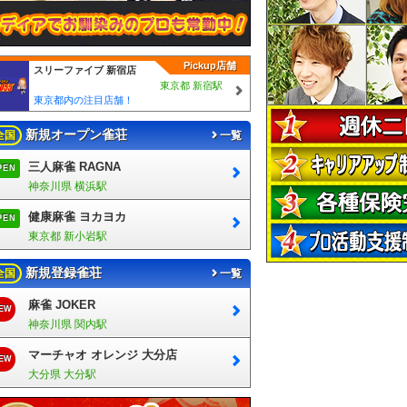
Pickup店舗
スリーファイブ 新宿店
東京都 新宿駅
東京都内の注目店舗！
新規オープン雀荘
全国
一覧
三人麻雀 RAGNA
PEN
神奈川県 横浜駅
健康麻雀 ヨカヨカ
PEN
東京都 新小岩駅
新規登録雀荘
全国
一覧
麻雀 JOKER
EW
神奈川県 関内駅
マーチャオ オレンジ 大分店
EW
大分県 大分駅