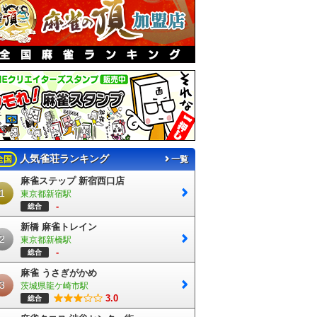
人気雀荘ランキング
全国
一覧
麻雀ステップ 新宿西口店
1
東京都新宿駅
-
総合
新橋 麻雀トレイン
2
東京都新橋駅
-
総合
麻雀 うさぎがかめ
3
茨城県龍ケ崎市駅
3.0
総合