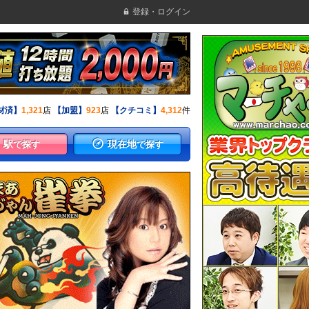
登録・ログイン
材済】
1,321
店
【加盟】
923
店
【クチコミ】
4,312
件
駅
現在地
で探す
で探す