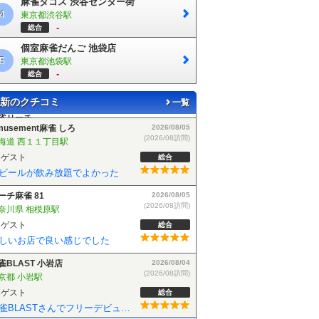
麻雀タコス 渋谷センター街
4
東京都渋谷駅
-
総合
個室麻雀だんご 池袋店
5
東京都池袋駅
-
総合
新のクチコミ
一覧
musement麻雀 しろ
2026/08/05
(2026/08訪問)
海道 西１１丁目駅
ゲスト
総合
ビールが飲み放題でよかった
ーチ麻雀 81
2026/08/05
(2026/08訪問)
奈川県 相模原駅
ゲスト
総合
しいお店で良い感じでした
雀BLAST 小岩店
2026/08/04
(2026/08訪問)
京都 小岩駅
ゲスト
総合
麻雀BLASTさんでフリーデビューしました！お客さんも優しい方で楽しく遊べました！