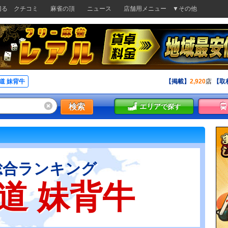
切る
クチコミ
麻雀の頂
ニュース
店舗用メニュー
▼その他
道 妹背牛
【掲載】
2,920
店
【取
検索
エリア
で探す
総合ランキング
道 妹背牛