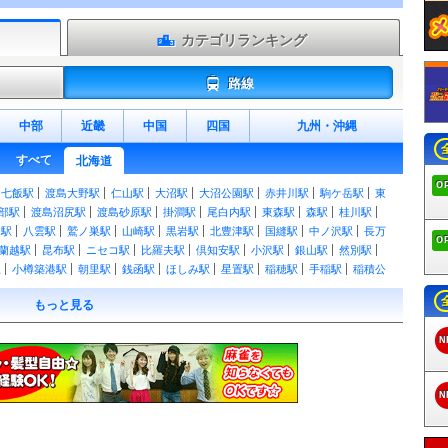
カテゴリランキング
路線
中部
近畿
中国
四国
九州
・
沖縄
すべて
北海道
O
七飯駅
渡島大野駅
仁山駅
大沼駅
大沼公園駅
赤井川駅
駒ケ岳駅
東
部駅
渡島沼尻駅
渡島砂原駅
掛澗駅
尾白内駅
東森駅
森駅
桂川駅
越駅
八雲駅
鷲ノ巣駅
山崎駅
黒岩駅
北豊津駅
国縫駅
中ノ沢駅
長万
O
蘭越駅
昆布駅
ニセコ駅
比羅夫駅
倶知安駅
小沢駅
銀山駅
然別駅
駅
小樽築港駅
朝里駅
銭函駅
ほしみ駅
星置駅
稲穂駅
手稲駅
稲積公
ろ駅
札幌駅
苗穂駅
白石駅
厚別駅
森林公園駅
大麻駅
野幌駅
高砂
もっと見る
峰延駅
光珠内駅
美唄駅
茶志内駅
奈井江駅
豊沼駅
砂川駅
滝川駅
文駅
旭川駅
静狩駅
小幌駅
礼文駅
大岸駅
豊浦駅
洞爺駅
有珠駅
長
N
駅
本輪西駅
室蘭駅
母恋駅
御崎駅
輪西駅
東室蘭駅
鷲別駅
幌別駅
野駅
白老駅
社台駅
錦岡駅
糸井駅
青葉駅
苫小牧駅
沼ノ端駅
遠浅駅
栗山駅
栗丘駅
栗沢駅
志文駅
東滝川駅
赤平駅
茂尻駅
平岸駅
芦別
N
駅
山部駅
下金山駅
金山駅
東鹿越駅
幾寅駅
落合駅
新得駅
十勝清
柏林台駅
帯広駅
札内駅
稲士別駅
幕別駅
利別駅
池田駅
十弗駅
豊
尺別駅
音別駅
古瀬駅
白糠駅
西庶路駅
庶路駅
大楽毛駅
新大楽毛