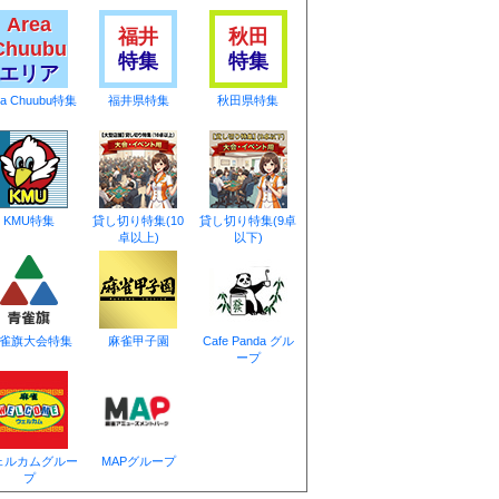
Area
福井
秋田
Chuubu
特集
特集
エリア
ea Chuubu特集
福井県特集
秋田県特集
KMU特集
貸し切り特集(10
貸し切り特集(9卓
卓以上)
以下)
雀旗大会特集
麻雀甲子園
Cafe Panda グル
ープ
ェルカムグルー
MAPグループ
プ