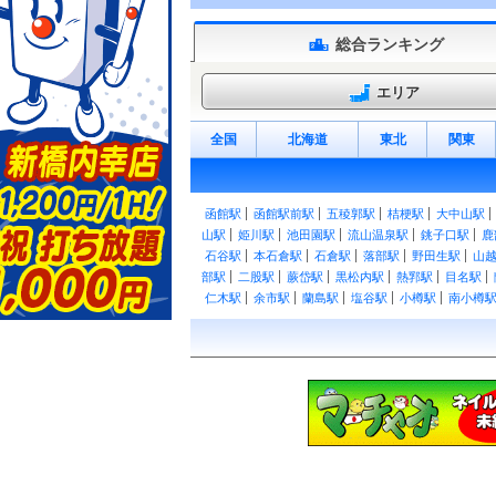
総合ランキング
エリア
全国
北海道
東北
関東
函館駅
函館駅前駅
五稜郭駅
桔梗駅
大中山駅
山駅
姫川駅
池田園駅
流山温泉駅
銚子口駅
鹿
石谷駅
本石倉駅
石倉駅
落部駅
野田生駅
山
部駅
二股駅
蕨岱駅
黒松内駅
熱郛駅
目名駅
仁木駅
余市駅
蘭島駅
塩谷駅
小樽駅
南小樽
園駅
発寒駅
発寒中央駅
琴似駅
桑園駅
さっぽ
駅
江別駅
豊幌駅
幌向駅
上幌向駅
岩見沢駅
江部乙駅
妹背牛駅
深川駅
納内駅
伊納駅
近
和駅
伊達紋別駅
北舟岡駅
稀府駅
黄金駅
崎守
富浦駅
登別駅
虎杖浜駅
竹浦駅
北吉原駅
萩
早来駅
安平駅
追分駅
三川駅
古山駅
由仁駅
駅
上芦別駅
野花南駅
島ノ下駅
富良野駅
布部
水駅
羽帯駅
御影駅
芽室駅
大成駅
西帯広駅
頃駅
新吉野駅
浦幌駅
上厚内駅
厚内駅
直別駅