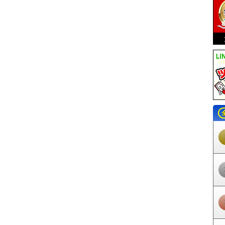
上尾幌駅
尾幌駅
門静駅
厚岸駅
糸魚沢駅
茶内駅
浜中駅
姉別駅
厚
田駅
花咲駅
東根室駅
根室駅
植苗駅
美々駅
新千歳空港駅
南千歳駅
恵み野駅
島松駅
北広島駅
上野幌駅
新さっぽろ駅
新札幌駅
平和駅
東
ノ沢駅
南清水沢駅
清水沢駅
鹿ノ谷駅
夕張駅
占冠駅
トマム駅
勇払
日高門別駅
豊郷駅
清畠駅
厚賀駅
大狩部駅
節婦駅
新冠駅
静内駅
日高三石駅
蓬栄駅
本桐駅
荻伏駅
絵笛駅
浦河駅
東町駅
日高幌別駅
似駅
太平駅
百合が原駅
篠路駅
拓北駅
あいの里教育大駅
あいの里公園
狩金沢駅
本中小屋駅
中小屋駅
月ケ岡駅
知来乙駅
石狩月形駅
豊ケ岡
於札内駅
南下徳富駅
下徳富駅
新十津川駅
北一已駅
秩父別駅
北秩父
駅
藤山駅
大和田駅
留萌駅
瀬越駅
浜中海水浴場駅
礼受駅
阿分駅
岡駅
緑が丘駅
西御料駅
西瑞穂駅
西神楽駅
西聖和駅
千代ケ岡駅
北美
ンダー畑駅
中富良野駅
鹿討駅
学田駅
旭川四条駅
新旭川駅
永山駅
塩狩駅
和寒駅
東六線駅
剣淵駅
北剣淵駅
士別駅
下士別駅
多寄駅
瑞
智恵文駅
智北駅
南美深駅
美深駅
初野駅
紋穂内駅
恩根内駅
豊清水
久駅
天塩中川駅
歌内駅
問寒別駅
糠南駅
雄信内駅
安牛駅
南幌延駅
駅
勇知駅
抜海駅
南稚内駅
稚内駅
南永山駅
東旭川駅
北日ノ出駅
桜
駅
愛山駅
安足間駅
東雲駅
上川駅
上白滝駅
白滝駅
旧白滝駅
下白
生田原駅
金華駅
西留辺蘂駅
留辺蘂駅
相内駅
東相内駅
西北見駅
幌駅
西女満別駅
女満別駅
呼人駅
網走駅
桂台駅
鱒浦駅
藻琴駅
北浜
中斜里駅
南斜里駅
清里町駅
札弦駅
緑駅
川湯温泉駅
美留和駅
摩周
駅
塘路駅
細岡駅
釧路湿原駅
遠矢駅
吉岡海底駅
知内駅
木古内駅
ノ岱駅
神明駅
吉堀駅
渡島鶴岡駅
札苅駅
泉沢駅
釜谷駅
渡島当別駅
駅
七重浜駅
宮の沢駅
発寒南駅
琴似駅
二十四軒駅
西２８丁目駅
円山