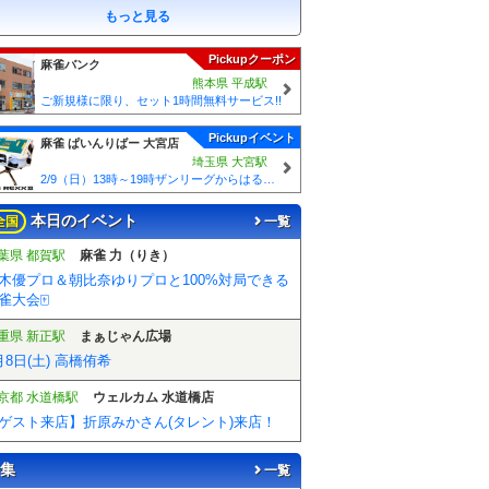
もっと見る
Pickupクーポン
麻雀バンク
熊本県 平成駅
ご新規様に限り、セット1時間無料サービス!!
Pickupイベント
麻雀 ぱいんりばー 大宮店
埼玉県 大宮駅
2/9（日）13時～19時ザンリーグからはるさん来店！サポスタ山本りお＆ミート山口＆JAY
本日のイベント
全国
一覧
葉県 都賀駅
麻雀 力（りき）
木優プロ＆朝比奈ゆりプロと100%対局できる
雀大会🀄️
重県 新正駅
まぁじゃん広場
月8日(土) 高橋侑希
京都 水道橋駅
ウェルカム 水道橋店
ゲスト来店】折原みかさん(タレント)来店！
集
一覧