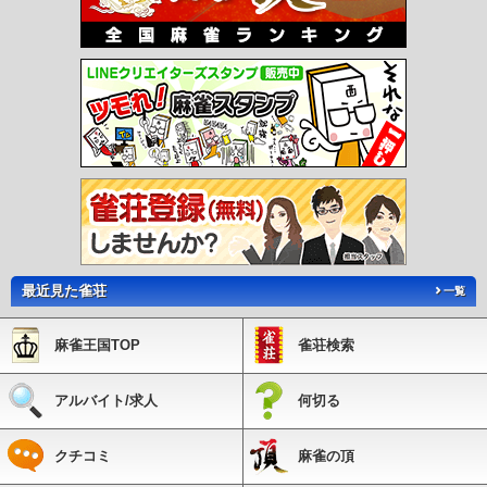
最近見た雀荘
一覧
麻雀王国TOP
雀荘検索
アルバイト/求人
何切る
クチコミ
麻雀の頂