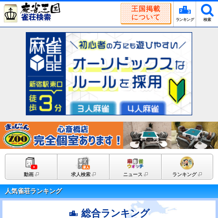
王国掲載
について
ランキング
検索
動画
求人検索
ニュース
ランキング
人気雀荘ランキング
総合ランキング