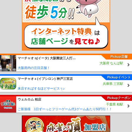
野駅
水口松尾駅
水口駅
水口石橋駅
水口城南駅
ひこね芹川駅
多賀大社前駅
スクリーン駅
新八日市駅
太郎坊宮前駅
市辺駅
平田駅
武佐駅
紫香楽宮跡駅
雲井駅
勅旨駅
玉桂寺前駅
信楽駅
Pickup店舗
マーチャオ η(イータ) 大阪難波三人打ち店
大阪府 なんば駅
大阪府内の注目店舗！
Pickupイベント
マーチャオ ε (イプシロン) 神戸三宮店
兵庫県 三宮駅
来店すればするほどサービスぅ♪
Pickupクーポン
ウェルカム 柏店
千葉県 柏駅
ご新規様 1日ずーっとフリーゲーム代1ゲームあたり50円引！！