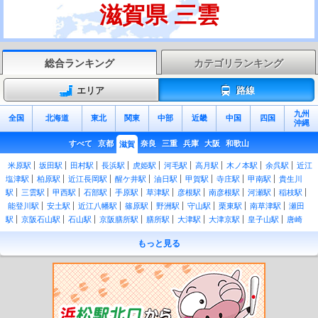
滋賀県 三雲
総合ランキング
カテゴリランキング
エリア
路線
九州
全国
北海道
東北
関東
中部
近畿
中国
四国
沖縄
すべて
京都
奈良
三重
兵庫
大阪
和歌山
滋賀
米原駅
坂田駅
田村駅
長浜駅
虎姫駅
河毛駅
高月駅
木ノ本駅
余呉駅
近江
塩津駅
柏原駅
近江長岡駅
醒ケ井駅
油日駅
甲賀駅
寺庄駅
甲南駅
貴生川
駅
三雲駅
甲西駅
石部駅
手原駅
草津駅
彦根駅
南彦根駅
河瀬駅
稲枝駅
能登川駅
安土駅
近江八幡駅
篠原駅
野洲駅
守山駅
栗東駅
南草津駅
瀬田
駅
京阪石山駅
石山駅
京阪膳所駅
膳所駅
大津駅
大津京駅
皇子山駅
唐崎
駅
比叡山坂本駅
おごと温泉駅
堅田駅
小野駅
和邇駅
蓬莱駅
志賀駅
比良
もっと見る
駅
近江舞子駅
北小松駅
近江高島駅
安曇川駅
新旭駅
近江今津駅
近江中庄
駅
マキノ駅
永原駅
石山寺駅
唐橋前駅
粟津駅
瓦ヶ浜駅
中ノ庄駅
膳所本町
駅
錦駅
石場駅
島ノ関駅
浜大津駅
三井寺駅
別所駅
近江神宮前駅
南滋賀
駅
滋賀里駅
穴太駅
松ノ馬場駅
坂本駅
追分駅
大谷駅
上栄町駅
フジテック
前駅
鳥居本駅
彦根口駅
高宮駅
尼子駅
豊郷駅
愛知川駅
五箇荘駅
河辺の森
駅
八日市駅
長谷野駅
大学前駅
京セラ前駅
桜川駅
朝日大塚駅
朝日野駅
日