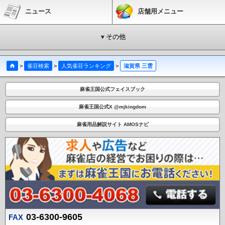
ニュース
店舗用メニュー
▼その他
>
雀荘検索
>
人気雀荘ランキング
>
滋賀県 三雲
麻雀王国公式フェイスブック
麻雀王国公式X @mjkingdom
麻雀用品解説サイト AMOSナビ
03-6300-9605
FAX