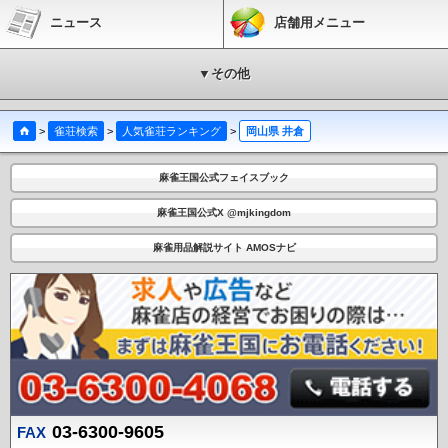
ニュース
店舗用メニュー
▼その他
>
雀荘検索
>
人気雀荘ランキング
>
岡山県 井倉
麻雀王国公式フェイスブック
麻雀王国公式X @mjkingdom
麻雀用品解説サイト AMOSナビ
03-6300-9605
FAX