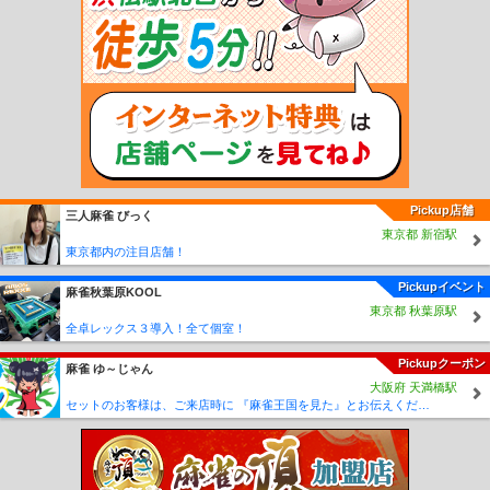
駅
吉備津駅
備中高松駅
足守駅
服部駅
東総社駅
布原駅
坂根駅
市岡駅
矢
神駅
野馳駅
津山口駅
佐良山駅
亀甲駅
小原駅
誕生寺駅
弓削駅
神目駅
福
渡駅
建部駅
金川駅
野々口駅
牧山駅
玉柏駅
備前原駅
法界院駅
宮本武蔵
駅
大原駅
西粟倉駅
あわくら温泉駅
球場前駅
西富井駅
福井駅
浦田駅
弥生
駅
栄駅
常盤駅
水島駅
三菱自工前駅
川辺宿駅
吉備真備駅
備中呉妹駅
三谷
駅
矢掛駅
小田駅
早雲の里荏原駅
井原駅
いずえ駅
子守唄の里高屋駅
西川緑
道公園駅
柳川駅
城下駅
県庁通り駅
西大寺町駅
小橋駅
中納言駅
門田屋敷
駅
東山駅
郵便局前駅
田町駅
新西大寺町筋駅
大雲寺前駅
清輝橋駅
東中央町
駅
Pickup店舗
三人麻雀 びっく
東京都 新宿駅
東京都内の注目店舗！
Pickupイベント
麻雀秋葉原KOOL
東京都 秋葉原駅
全卓レックス３導入！全て個室！
Pickupクーポン
麻雀 ゆ～じゃん
大阪府 天満橋駅
セットのお客様は、ご来店時に 『麻雀王国を見た』とお伝えください(_ _) セット料金が5時間3000円に✨