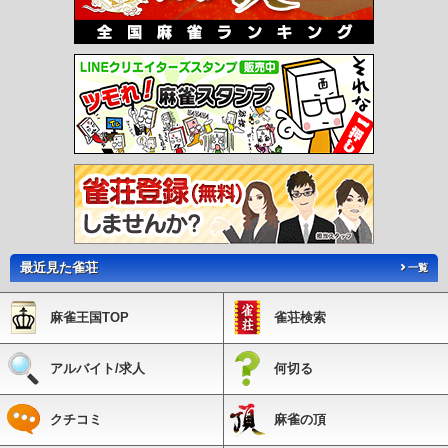
最近見た雀荘
一覧
麻雀王国TOP
雀荘検索
アルバイト/求人
何切る
クチコミ
麻雀の頂