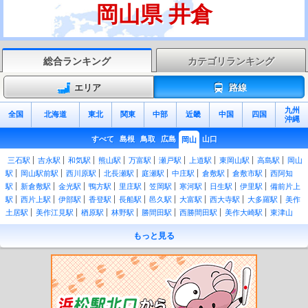
岡山県 井倉
総合ランキング
カテゴリランキング
エリア
路線
九州
全国
北海道
東北
関東
中部
近畿
中国
四国
沖縄
すべて
島根
鳥取
広島
山口
岡山
三石駅
吉永駅
和気駅
熊山駅
万富駅
瀬戸駅
上道駅
東岡山駅
高島駅
岡山
駅
岡山駅前駅
西川原駅
北長瀬駅
庭瀬駅
中庄駅
倉敷駅
倉敷市駅
西阿知
駅
新倉敷駅
金光駅
鴨方駅
里庄駅
笠岡駅
寒河駅
日生駅
伊里駅
備前片上
駅
西片上駅
伊部駅
香登駅
長船駅
邑久駅
大富駅
西大寺駅
大多羅駅
美作
土居駅
美作江見駅
楢原駅
林野駅
勝間田駅
西勝間田駅
美作大崎駅
東津山
駅
津山駅
院庄駅
美作千代駅
坪井駅
美作追分駅
美作落合駅
古見駅
久世
もっと見る
駅
中国勝山駅
月田駅
富原駅
刑部駅
丹治部駅
岩山駅
新見駅
清音駅
総社
駅
豪渓駅
日羽駅
美袋駅
備中広瀬駅
備中高梁駅
木野山駅
備中川面駅
方谷
駅
井倉駅
石蟹駅
備中神代駅
足立駅
新郷駅
美作河井駅
知和駅
美作加茂
駅
三浦駅
美作滝尾駅
高野駅
大元駅
備前西市駅
妹尾駅
備中箕島駅
早島
駅
久々原駅
茶屋町駅
彦崎駅
備前片岡駅
迫川駅
常山駅
八浜駅
備前田井
駅
宇野駅
植松駅
木見駅
上の町駅
児島駅
備前三門駅
大安寺駅
備前一宮