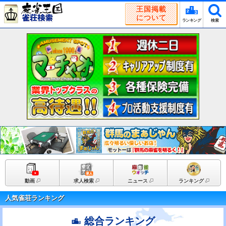
王国掲載
について
ランキング
検索
動画
求人検索
ニュース
ランキング
人気雀荘ランキング
総合ランキング