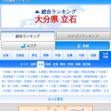
人気雀荘ランキング
総合ランキング
大分県 立石
総合ランキング
カテゴリランキング
エリア
路線
九州
全国
北海道
東北
関東
中部
近畿
中国
四国
沖縄
すべて
福岡
長崎
佐賀
熊本
宮城
沖縄
鹿児島
大分
中津駅
東中津駅
今津駅
天津駅
豊前善光寺駅
柳ケ浦駅
豊前長洲駅
宇佐駅
西屋敷駅
立石駅
中山香駅
杵築駅
大神駅
日出駅
暘谷駅
豊後豊岡駅
亀川
駅
別府大学駅
別府駅
東別府駅
西大分駅
大分駅
牧駅
高城駅
鶴崎駅
大在
駅
坂ノ市駅
幸崎駅
佐志生駅
下ノ江駅
熊崎駅
上臼杵駅
臼杵駅
津久見駅
日代駅
浅海井駅
狩生駅
海崎駅
佐伯駅
上岡駅
直見駅
直川駅
重岡駅
宗太
郎駅
夜明駅
光岡駅
日田駅
豊後三芳駅
豊後中川駅
天ケ瀬駅
杉河内駅
北山
もっと見る
田駅
豊後森駅
恵良駅
引治駅
豊後中村駅
野矢駅
由布院駅
南由布駅
湯平
駅
庄内駅
天神山駅
小野屋駅
鬼瀬駅
向之原駅
豊後国分駅
賀来駅
南大分
駅
古国府駅
大鶴駅
今山駅
豊後荻駅
玉来駅
豊後竹田駅
朝地駅
緒方駅
豊