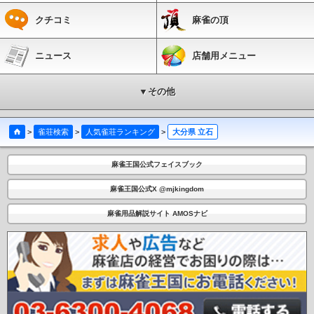
クチコミ
麻雀の頂
ニュース
店舗用メニュー
▼その他
>
雀荘検索
>
人気雀荘ランキング
>
大分県 立石
麻雀王国公式フェイスブック
麻雀王国公式X @mjkingdom
麻雀用品解説サイト AMOSナビ