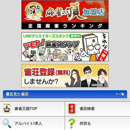
最近見た雀荘
一覧
麻雀王国TOP
雀荘検索
アルバイト/求人
何切る