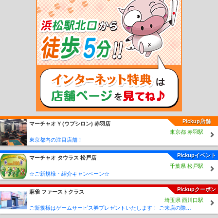
後清川駅
三重町駅
菅尾駅
犬飼駅
竹中駅
中判田駅
大分大学前駅
敷戸駅
滝
尾駅
Pickup店舗
マーチャオ Υ (ウプシロン) 赤羽店
東京都 赤羽駅
東京都内の注目店舗！
Pickupイベント
マーチャオ タウラス 松戸店
千葉県 松戸駅
☆ご新規様・紹介キャンペーン☆
Pickupクーポン
麻雀 ファーストクラス
埼玉県 西川口駅
ご新規様はゲームサービス券プレゼントいたします！ ご来店の際に従業員に「麻雀王国みた」とスタッフにお伝えください♪