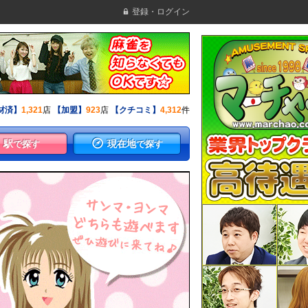
登録・ログイン
材済】
1,321
店
【加盟】
923
店
【クチコミ】
4,312
件
駅
現在地
で探す
で探す