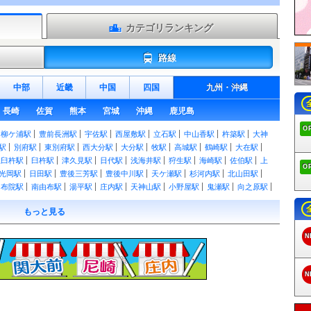
カテゴリランキング
路線
中部
近畿
中国
四国
九州
・
沖縄
長崎
佐賀
熊本
宮城
沖縄
鹿児島
O
柳ケ浦駅
豊前長洲駅
宇佐駅
西屋敷駅
立石駅
中山香駅
杵築駅
大神
駅
別府駅
東別府駅
西大分駅
大分駅
牧駅
高城駅
鶴崎駅
大在駅
上臼杵駅
臼杵駅
津久見駅
日代駅
浅海井駅
狩生駅
海崎駅
佐伯駅
上
O
光岡駅
日田駅
豊後三芳駅
豊後中川駅
天ケ瀬駅
杉河内駅
北山田駅
由布院駅
南由布駅
湯平駅
庄内駅
天神山駅
小野屋駅
鬼瀬駅
向之原駅
今山駅
豊後荻駅
玉来駅
豊後竹田駅
朝地駅
緒方駅
豊後清川駅
三重
もっと見る
前駅
敷戸駅
滝尾駅
N
N