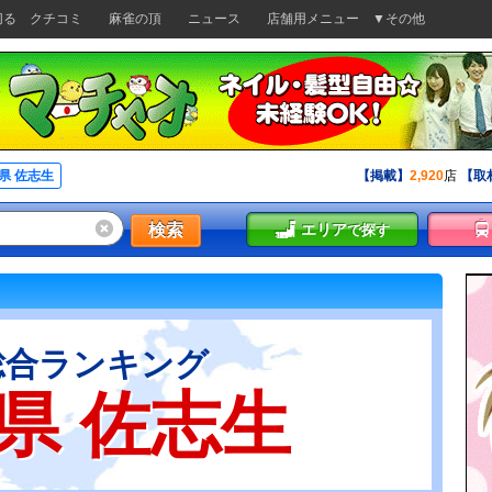
切る
クチコミ
麻雀の頂
ニュース
店舗用メニュー
▼その他
県 佐志生
【掲載】
2,920
店
【取
検索
エリア
で探す
総合ランキング
県 佐志生