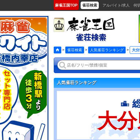
麻雀王国TOP
雀荘検索
アルバイト/求人
何
>
雀荘検索
>
人気雀荘ランキング
>
大分
人気雀荘ランキング
大分