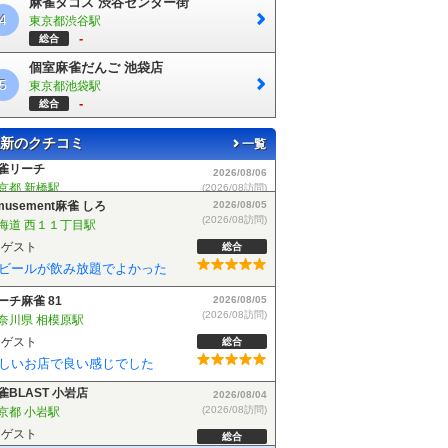
麻雀タコス 渋谷センター街
4
東京都渋谷駅
-
総合
個室麻雀だんご 池袋店
5
東京都池袋駅
-
総合
新のクチコミ
一覧
musement麻雀 しろ
2026/08/05
(2026/08訪問)
海道 西１１丁目駅
ゲスト
総合
ビールが飲み放題でよかった
ーチ麻雀 81
2026/08/05
(2026/08訪問)
奈川県 相模原駅
ゲスト
総合
しいお店で良い感じでした
雀BLAST 小岩店
2026/08/04
(2026/08訪問)
京都 小岩駅
ゲスト
総合
麻雀BLASTさんでフリーデビューしました！お客さんも優しい方で楽しく遊べました！