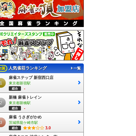
人気雀荘ランキング
全国
一覧
麻雀ステップ 新宿西口店
1
東京都新宿駅
-
総合
新橋 麻雀トレイン
2
東京都新橋駅
-
総合
麻雀 うさぎがかめ
3
茨城県龍ケ崎市駅
3.0
総合