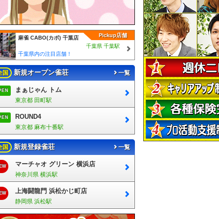
Pickup店舗
麻雀 CABO(カボ) 千葉店
千葉県 千葉駅
千葉県内の注目店舗！
新規オープン雀荘
全国
一覧
まぁじゃん トム
PEN
東京都 田町駅
ROUND4
PEN
東京都 麻布十番駅
新規登録雀荘
全国
一覧
マーチャオ グリーン 横浜店
EW
神奈川県 横浜駅
上海闘龍門 浜松かじ町店
EW
静岡県 浜松駅