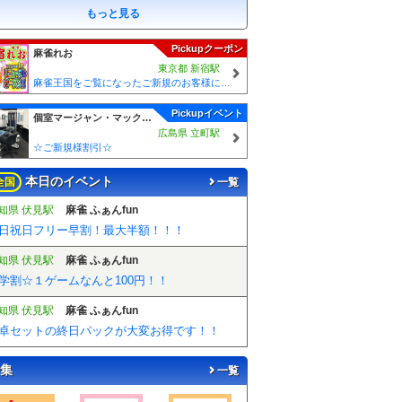
もっと見る
Pickupクーポン
麻雀れお
東京都 新宿駅
麻雀王国をご覧になったご新規のお客様には 「麻雀王国を見た」で ☆フリーのお客様はアンケートにお答え頂けると 終日フリー料金を無料に致します！！激熱！！Σ(´∀`;)
Pickupイベント
個室マージャン・マック（貸卓専門店）
広島県 立町駅
☆ご新規様割引☆
本日のイベント
全国
一覧
知県 伏見駅
麻雀 ふぁんfun
日祝日フリー早割！最大半額！！！
知県 伏見駅
麻雀 ふぁんfun
学割☆１ゲームなんと100円！！
知県 伏見駅
麻雀 ふぁんfun
卓セットの終日パックが大変お得です！！
集
一覧