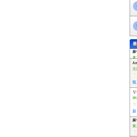
最
A
北
瓶
リ
神
新
麻
東