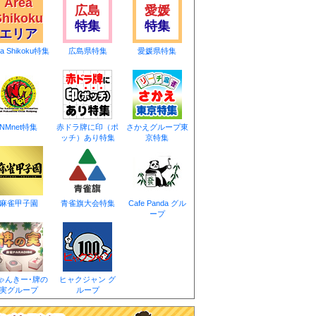
Area
広島
愛媛
Shikoku
特集
特集
エリア
ea Shikoku特集
広島県特集
愛媛県特集
NMnet特集
赤ドラ牌に印（ポ
さかえグループ東
ッチ）あり特集
京特集
麻雀甲子園
青雀旗大会特集
Cafe Panda グル
ープ
ゃんきー･牌の
ヒャクジャン グ
実グループ
ループ