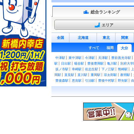
総合ランキング
エリア
全国
北海道
東北
関東
すべて
福岡
大分
中津駅
東中津駅
今津駅
天津駅
豊前善光寺駅
駅
日出駅
暘谷駅
豊後豊岡駅
亀川駅
別府大学
坂ノ市駅
幸崎駅
佐志生駅
下ノ江駅
熊崎駅
岡駅
直見駅
直川駅
重岡駅
宗太郎駅
夜明駅
豊後森駅
恵良駅
引治駅
豊後中村駅
野矢駅
豊後国分駅
賀来駅
南大分駅
古国府駅
大鶴駅
町駅
菅尾駅
犬飼駅
竹中駅
中判田駅
大分大学