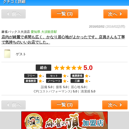
クチコミ詳細
一覧 (3)
前
へ
次
へ
2016/02/02
(2016/02訪問)
麻雀バックス大須店
愛知県 大須観音駅
店内が綺麗で卓間も広く、かなり居心地がよかったです。店員さんも丁寧
で気持ちのいいお店でした。
ゲスト
5.0
総合
-
-
-
フリー
セット
健康麻雀
-
-
-
麻雀教室
ノーレート
三麻
設備
5.0
|
接客
5.0
|
居心地
5.0
|
CP(コストパフォーマンス)
5.0
|
清潔感
5.0
一覧 (3)
前
へ
次
へ