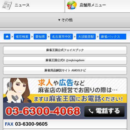
ニュース
店舗用メニュー
▼その他
>
雀荘検索
>
愛知県
>
名古屋市中区
>
大須観音駅
>
麻雀バックス大須店
麻雀王国公式フェイスブック
麻雀王国公式X @mjkingdom
麻雀用品解説サイト AMOSナビ
03-6300-9605
FAX