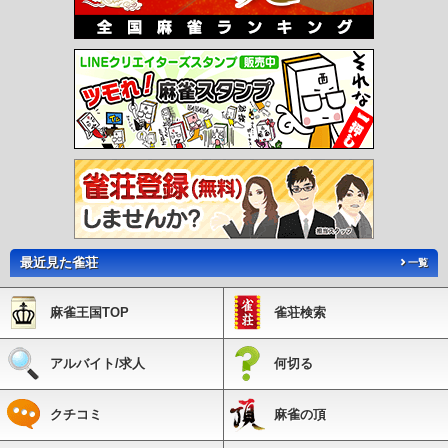
最近見た雀荘
一覧
麻雀王国TOP
雀荘検索
アルバイト/求人
何切る
クチコミ
麻雀の頂