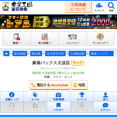
王国掲載
について
ランキング
検索
動画
求人検索
ニュース
ランキング
>
雀荘検索
>
愛知県
>
名古屋市中区
>
大須観音駅
>
麻雀バックス大須店
麻雀バックス大須店
愛知県
マージャンバックスオオステン
愛知県 大須観音駅 3番出口より徒歩10秒
四麻、フリー、セット
電話する
地図
052-253-8568
店舗トップ
ルール
写真/動画
イベント
求人
クーポン
プロ
イチオシ
ランキング
クチコミ