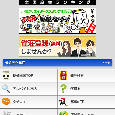
最近見た雀荘
一覧
麻雀王国TOP
雀荘検索
アルバイト/求人
何切る
クチコミ
麻雀の頂
ニュース
店舗用メニュー