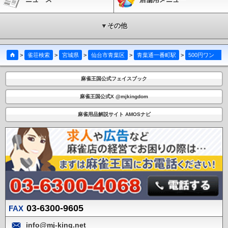
▼その他
>
雀荘検索
>
宮城県
>
仙台市青葉区
>
青葉通一番町駅
>
500円ワンコインセット麻雀わんわん
麻雀王国公式フェイスブック
麻雀王国公式X @mjkingdom
麻雀用品解説サイト AMOSナビ
03-6300-9605
FAX
info@mj-king.net