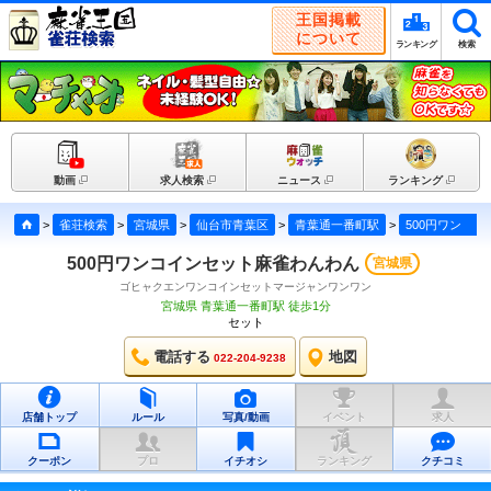
王国掲載
について
ランキング
検索
動画
求人検索
ニュース
ランキング
>
雀荘検索
>
宮城県
>
仙台市青葉区
>
青葉通一番町駅
>
500円ワンコインセット麻雀わんわん
500円ワンコインセット麻雀わんわん
宮城県
ゴヒャクエンワンコインセットマージャンワンワン
宮城県 青葉通一番町駅 徒歩1分
セット
電話する
地図
022-204-9238
店舗トップ
ルール
写真/動画
イベント
求人
クーポン
プロ
イチオシ
ランキング
クチコミ