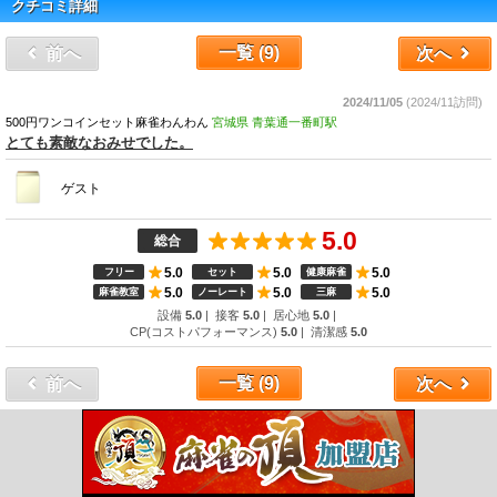
クチコミ詳細
一覧 (9)
前
へ
次
へ
2024/11/05
(2024/11訪問)
500円ワンコインセット麻雀わんわん
宮城県 青葉通一番町駅
とても素敵なおみせでした。
ゲスト
5.0
総合
5.0
5.0
5.0
フリー
セット
健康麻雀
5.0
5.0
5.0
麻雀教室
ノーレート
三麻
設備
5.0
|
接客
5.0
|
居心地
5.0
|
CP(コストパフォーマンス)
5.0
|
清潔感
5.0
一覧 (9)
前
へ
次
へ