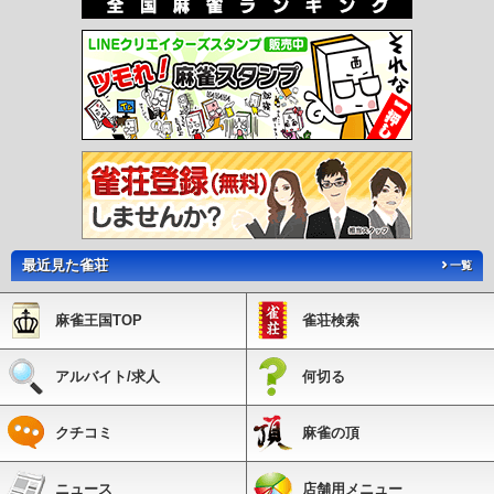
最近見た雀荘
一覧
麻雀王国TOP
雀荘検索
アルバイト/求人
何切る
クチコミ
麻雀の頂
ニュース
店舗用メニュー