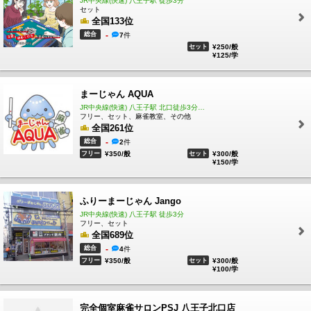
JR中央線(快速) 八王子駅 徒歩3分
セット
全国133位
総合
-
7
件
セット
¥250/般
¥125/学
まーじゃん AQUA
JR中央線(快速) 八王子駅 北口徒歩3分です
フリー、セット、麻雀教室、その他
全国261位
総合
-
2
件
フリー
¥350/般
セット
¥300/般
¥150/学
ふりーまーじゃん Jango
JR中央線(快速) 八王子駅 徒歩3分
フリー、セット
全国689位
総合
-
4
件
フリー
¥350/般
セット
¥300/般
¥100/学
完全個室麻雀サロンPSJ 八王子北口店