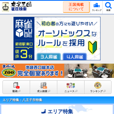
王国掲載
について
ランキング
検索
動画
求人検索
ニュース
ランキング
エリア特集：八王子市特集
エリア特集