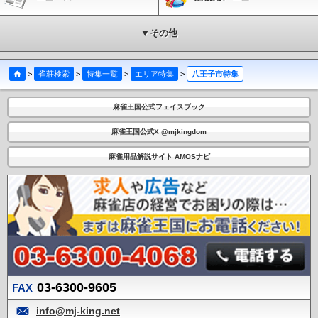
▼その他
>
雀荘検索
>
特集一覧
>
エリア特集
>
八王子市特集
麻雀王国公式フェイスブック
麻雀王国公式X @mjkingdom
麻雀用品解説サイト AMOSナビ
03-6300-9605
FAX
info@mj-king.net