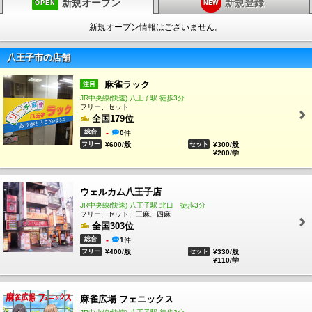
新規オープン
新規登録
OPEN
NEW
新規オープン情報はございません。
八王子市の店舗
麻雀ラック
注目
JR中央線(快速) 八王子駅 徒歩3分
フリー、セット
全国179位
総合
-
0
件
フリー
¥600/般
セット
¥300/般
¥200/学
ウェルカム八王子店
JR中央線(快速) 八王子駅 北口 徒歩3分
フリー、セット、三麻、四麻
全国303位
総合
-
1
件
フリー
¥400/般
セット
¥330/般
¥110/学
麻雀広場 フェニックス