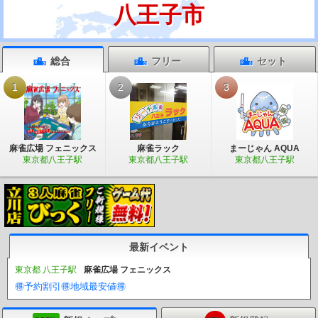
八王子市
総合
フリー
セット
1
2
3
麻雀広場 フェニックス
麻雀ラック
まーじゃん AQUA
東京都八王子駅
東京都八王子駅
東京都八王子駅
最新イベント
東京都 八王子駅
麻雀広場 フェニックス
🉐️予約割引🉐️地域最安値🉐️