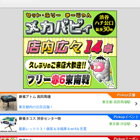
Pickup店舗
麻雀アトム 高田馬場
東京都 高田馬場駅
東京都内の注目店舗！
Pickupイベント
麻雀タコス 渋谷センター街
東京都 渋谷駅
最新レックス３！個室＆冷蔵庫＆wi-fi＆充電
Pickupクーポン