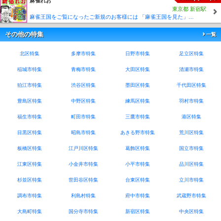
麻雀れお
東京都 新宿駅
麻雀王国をご覧になったご新規のお客様には 「麻雀王国を見た」で ☆フリーのお客様はアンケートにお答え頂けると 終日フリー料金を無料に致します！！激熱！！Σ(´∀`;)
その他の特集
一覧
北区特集
多摩市特集
日野市特集
足立区特集
稲城市特集
青梅市特集
大田区特集
清瀬市特集
狛江市特集
渋谷区特集
墨田区特集
千代田区特集
豊島区特集
中野区特集
練馬区特集
羽村市特集
福生市特集
町田市特集
三鷹市特集
港区特集
目黒区特集
昭島市特集
あきる野市特集
荒川区特集
板橋区特集
江戸川区特集
葛飾区特集
国立市特集
江東区特集
小金井市特集
小平市特集
品川区特集
杉並区特集
世田谷区特集
台東区特集
立川市特集
調布市特集
利島村特集
府中市特集
武蔵野市特集
大島町特集
国分寺市特集
新宿区特集
中央区特集