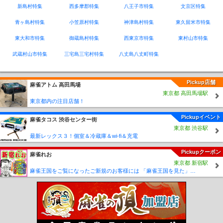
新島村特集
西多摩郡特集
八王子市特集
文京区特集
青ヶ島村特集
小笠原村特集
神津島村特集
東久留米市特集
東大和市特集
御蔵島村特集
西東京市特集
東村山市特集
武蔵村山市特集
三宅島三宅村特集
八丈島八丈町特集
Pickup店舗
麻雀アトム 高田馬場
東京都 高田馬場駅
東京都内の注目店舗！
Pickupイベント
麻雀タコス 渋谷センター街
東京都 渋谷駅
最新レックス３！個室＆冷蔵庫＆wi-fi＆充電
Pickupクーポン
麻雀れお
東京都 新宿駅
麻雀王国をご覧になったご新規のお客様には 「麻雀王国を見た」で ☆フリーのお客様はアンケートにお答え頂けると 終日フリー料金を無料に致します！！激熱！！Σ(´∀`;)