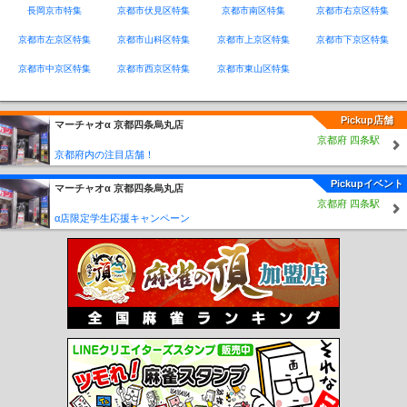
長岡京市特集
京都市伏見区特集
京都市南区特集
京都市右京区特集
京都市左京区特集
京都市山科区特集
京都市上京区特集
京都市下京区特集
京都市中京区特集
京都市西京区特集
京都市東山区特集
Pickup店舗
マーチャオα 京都四条烏丸店
京都府 四条駅
京都府内の注目店舗！
Pickupイベント
マーチャオα 京都四条烏丸店
京都府 四条駅
α店限定学生応援キャンペーン