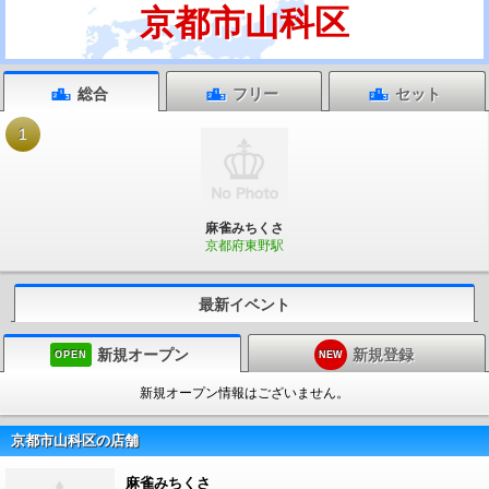
京都市山科区
総合
フリー
セット
1
麻雀みちくさ
京都府東野駅
最新イベント
新規オープン
新規登録
OPEN
NEW
新規オープン情報はございません。
京都市山科区の店舗
麻雀みちくさ