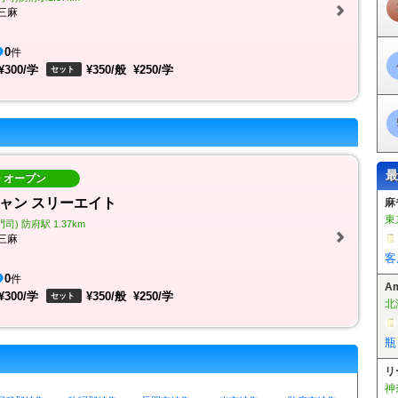
三麻
0
件
¥300/学
¥350/般
¥250/学
セット
最
10 オープン
ャン スリーエイト
A
北
) 防府駅 1.37km
三麻
瓶
0
件
リ
¥300/学
¥350/般
¥250/学
セット
神
新
麻
東