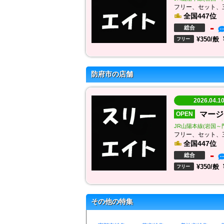
フリー、セット、
全国447位
-
総合
¥350/般
フリー
防府市の店舗
2026.04.
マージ
OPEN
JR山陽本線(岩国～門司
フリー、セット、
全国447位
-
総合
¥350/般
フリー
その他の特集