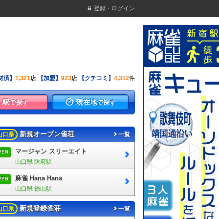
登録・ログイン
材済】
1,321
店
【加盟】
923
店
【クチコミ】
4,312
件
駅
現在地
で探す
で探す
新規オープン雀荘
山口県
一覧
マージャン スリーエイト
PEN
山口県 防府駅
麻雀 Hana Hana
PEN
山口県 徳山駅
新規登録雀荘
山口県
一覧