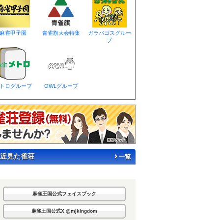
麻雀甲子園
青雀旗大会特集
ガラパゴスグルー
プ
トログループ
OWLグループ
近見た雀荘
一覧
麻雀王国公式フェイスブック
麻雀王国公式X @mjkingdom