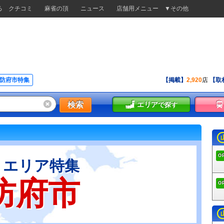
る
クチコミ
麻雀の頂
ニュース
店舗用メニュー
▼その他
防府市特集
【掲載】
2,920
店
【取
検索
エリア
で探す
O
エリア特集
防府市
O