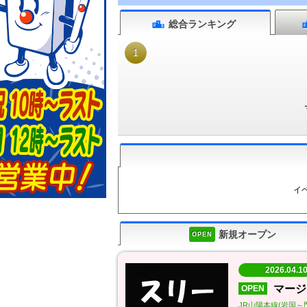
総合
ランキング
1
イ
新規オープン
OPEN
2026.04.
マージ
OPEN
JR山陽本線(岩国～門