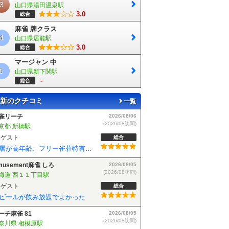
3
山口県湯田温泉駅
3.0
総合
麻雀 牌クラス
4
山口県居能駅
3.0
総合
マージャン 中
5
山口県新下関駅
-
総合
新のクチコミ
一覧
musement麻雀 しろ
2026/08/05
(2026/08訪問)
海道 西１１丁目駅
ゲスト
総合
ビールが飲み放題でよかった
ーチ麻雀 81
2026/08/05
(2026/08訪問)
奈川県 相模原駅
ゲスト
総合
しいお店で良い感じでした
雀BLAST 小岩店
2026/08/04
(2026/08訪問)
京都 小岩駅