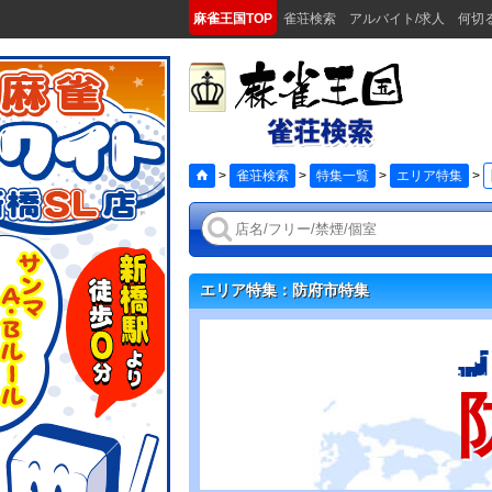
麻雀王国TOP
雀荘検索
アルバイト/求人
何切
>
雀荘検索
>
特集一覧
>
エリア特集
>
エリア特集：防府市特集