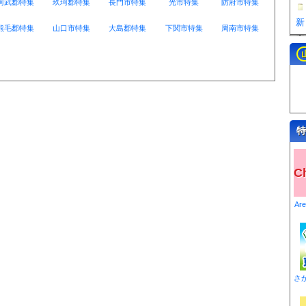
阿武郡特集
玖珂郡特集
長門市特集
光市特集
防府市特集
熊毛郡特集
山口市特集
大島郡特集
下関市特集
周南市特集
特
C
Ar
さ