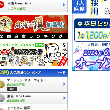
麻雀 Hana Hana
EW
山口県 徳山駅
人気雀荘ランキング
山口県
一覧
マージャン スリーエイト
1
山口県防府駅
-
総合
麻雀 Hana Hana
2
山口県徳山駅
まーじゃん 南国