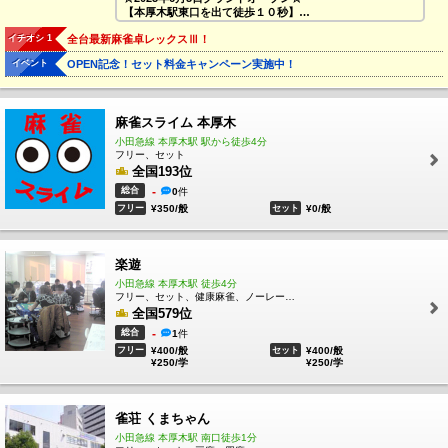
【本厚木駅東口を出て徒歩１０秒】
全国チェーンの安心オーソドックスルール
イチオシ 1
全台最新麻雀卓レックスⅢ！
＊ヨンマとサンマのお店です＊
イベント
OPEN記念！セット料金キャンペーン実施中！
★全台最新レックス３、喫煙ブース完備の綺麗なお店です
★
✨ご新規様は１０ゲームサービス券配布中✨
麻雀スライム 本厚木
全国麻雀ランキング【麻雀の頂】導入店！
自動で成績登録、管理はお任せで
小田急線 本厚木駅 駅から徒歩4分
対局結果のグラフ化、全ユーザーの成績をランキング化出
フリー、セット
来ちゃいます🎵
全国193位
総合
-
0
件
フリー
¥350/般
セット
¥0/般
楽遊
小田急線 本厚木駅 徒歩4分
フリー、セット、健康麻雀、ノーレート、三麻
全国579位
総合
-
1
件
フリー
¥400/般
セット
¥400/般
¥250/学
¥250/学
雀荘 くまちゃん
小田急線 本厚木駅 南口徒歩1分