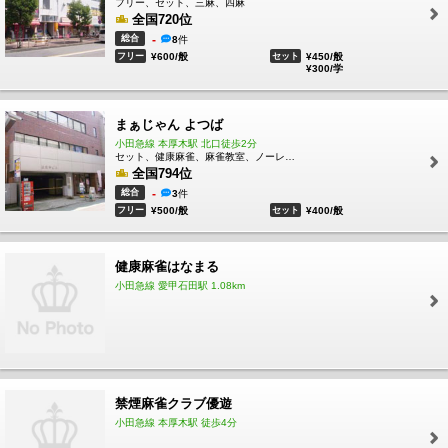
フリー、セット、三麻、四麻
全国720位
総合
-
8
件
フリー
¥600/般
セット
¥450/般
¥300/学
まぁじゃん よつば
小田急線 本厚木駅 北口徒歩2分
セット、健康麻雀、麻雀教室、ノーレート
全国794位
総合
-
3
件
フリー
¥500/般
セット
¥400/般
健康麻雀はなまる
小田急線 愛甲石田駅 1.08km
禁煙麻雀クラブ優遊
小田急線 本厚木駅 徒歩4分