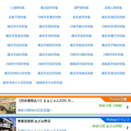
三浦郡特集
横須賀市特集
愛甲郡特集
足柄上郡特集
足柄下郡特集
川崎市多摩区特集
南足柄市特集
横浜市瀬谷区特集
横浜市中区特集
横浜市西区特集
川崎市麻生区特集
川崎市高津区特集
横浜市青葉区特集
横浜市旭区特集
横浜市泉区特集
横浜市磯子区特集
横浜市栄区特集
横浜市都筑区特集
横浜市鶴見区特集
横浜市戸塚区特集
横浜市緑区特集
横浜市南区特集
川崎市川崎区特集
川崎市幸区特集
川崎市中原区特集
川崎市宮前区特集
相模原市緑区特集
相模原市南区特集
横浜市神奈川区特集
横浜市金沢区特集
横浜市港南区特集
横浜市港北区特集
横浜市保土ケ谷区特集
相模原市中央区特集
Pickup店舗
【完全個室あり】まぁじゃんZOO 川崎たちばな通り店
神奈川県 川崎駅
神奈川県内の注目店舗！
Pickupイベント
青葉倶楽部 あざみ野店
神奈川県 あざみ野駅
お得なセットパックやってます!!!!