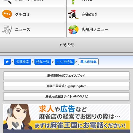
クチコミ
麻雀の頂
ニュース
店舗用メニュー
▼その他
>
雀荘検索
>
特集一覧
>
エリア特集
>
厚木市特集
麻雀王国公式フェイスブック
麻雀王国公式X @mjkingdom
麻雀用品解説サイト AMOSナビ