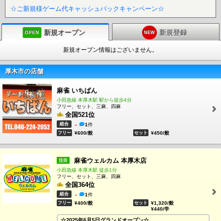
☆ご新規様ゲーム代キャッシュバックキャンペーン☆
新規オープン
新規登録
OPEN
NEW
新規オープン情報はございません。
厚木市の店舗
麻雀 いちばん
小田急線 本厚木駅 駅から徒歩4分
フリー、セット、三麻、四麻
全国521位
総合
-
1
件
フリー
¥600/般
セット
¥450/般
麻雀ウェルカム 本厚木店
注目
小田急線 本厚木駅 徒歩1分
フリー、セット、三麻、四麻
全国364位
総合
-
1
件
フリー
¥400/般
セット
¥1,320/般
¥440/学
☆2025年6月5日グランドオープン☆