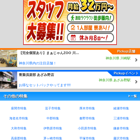
Pickup店舗
【完全個室あり】まぁじゃんZOO 川崎たちばな通り店
神奈川県 川崎駅
神奈川県内の注目店舗！
Pickupイベント
青葉倶楽部 あざみ野店
神奈川県 あざみ野駅
お得なセットパックやってます!!!!
その他の特集
一覧
座間市特集
逗子市特集
厚木市特集
綾瀬市特集
海老名市特集
中郡特集
秦野市特集
三浦市特集
大和市特集
伊勢原市特集
小田原市特集
鎌倉市特集
高座郡特集
茅ヶ崎市特集
平塚市特集
藤沢市特集