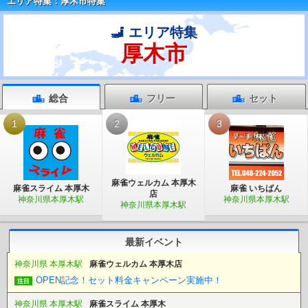
エリア特集：厚木市特集
エリア特集
厚木市
総合
フリー
セット
1
2
3
麻雀ウェルカム 本厚木
麻雀スライム 本厚木
麻雀 いちばん
店
神奈川県本厚木駅
神奈川県本厚木駅
神奈川県本厚木駅
最新イベント
神奈川県 本厚木駅
麻雀ウェルカム 本厚木店
OPEN記念！セット料金キャンペーン実施中！
注目
神奈川県 本厚木駅
麻雀スライム 本厚木