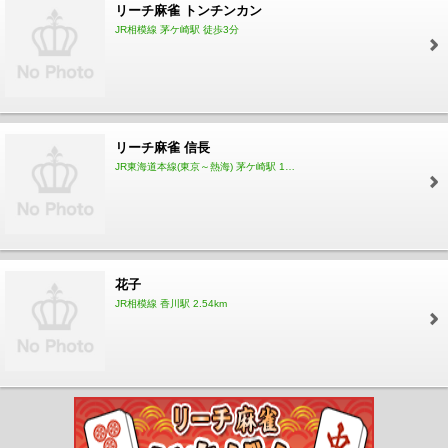
リーチ麻雀 トンチンカン
JR相模線 茅ケ崎駅 徒歩3分
リーチ麻雀 信長
JR東海道本線(東京～熱海) 茅ケ崎駅 147m
花子
JR相模線 香川駅 2.54km