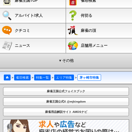
麻雀王国TOP
雀荘検索
アルバイト/求人
何切る
クチコミ
麻雀の頂
ニュース
店舗用メニュー
▼その他
>
雀荘検索
>
特集一覧
>
エリア特集
>
茅ヶ崎市特集
麻雀王国公式フェイスブック
麻雀王国公式X @mjkingdom
麻雀用品解説サイト AMOSナビ