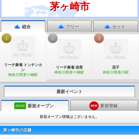
茅ヶ崎市
総合
フリー
セット
1
2
3
リーチ麻雀 トンチンカ
リーチ麻雀 信長
花子
ン
神奈川県茅ケ崎駅
神奈川県香川駅
神奈川県茅ケ崎駅
最新イベント
新規オープン
新規登録
OPEN
NEW
新規オープン情報はございません。
茅ヶ崎市の店舗