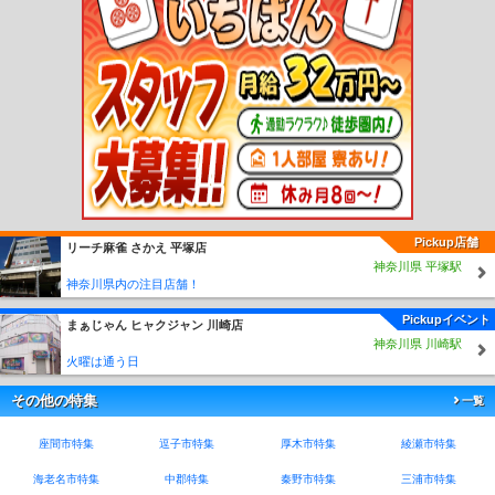
Pickup店舗
リーチ麻雀 さかえ 平塚店
神奈川県 平塚駅
神奈川県内の注目店舗！
Pickupイベント
まぁじゃん ヒャクジャン 川崎店
神奈川県 川崎駅
火曜は通う日
その他の特集
一覧
座間市特集
逗子市特集
厚木市特集
綾瀬市特集
海老名市特集
中郡特集
秦野市特集
三浦市特集