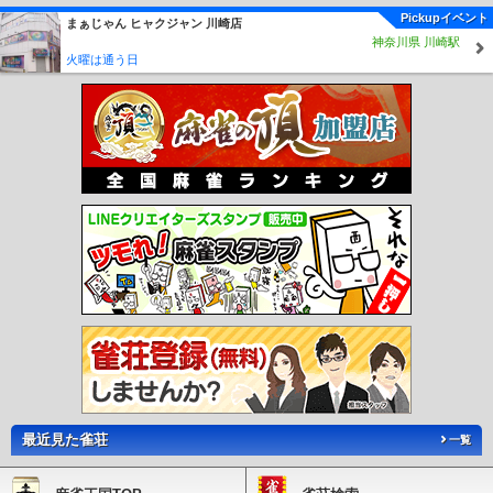
Pickupイベント
まぁじゃん ヒャクジャン 川崎店
神奈川県 川崎駅
火曜は通う日
最近見た雀荘
一覧