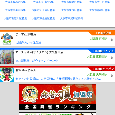
大阪市福島区特集
大阪市淀川区特集
大阪市城東区特集
大阪市大正区特集
大阪市中央区特集
大阪市天王寺区特集
大阪市東成区特集
大阪市都島区特集
大阪市西淀川区特集
大阪市東住吉区特集
大阪市東淀川区特集
Pickup店舗
まーすた 京橋店
大阪府 京橋駅
大阪府内の注目店舗！
Pickupイベント
マーチャオ ο(オミクロン) 大阪梅田店
大阪府 東梅田駅
☆ご新規様・紹介キャンペーン☆
Pickupクーポン
麻雀 ゆ～じゃん
大阪府 天満橋駅
セットのお客様は、ご来店時に 『麻雀王国を見た』とお伝えください(_ _) セット料金が5時間3000円に✨