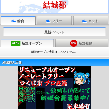
結城郡
総合
フリー
セット
最新イベント
新規オープン
新規登録
OPEN
NEW
新規オープン情報はございません。
結城郡の店舗