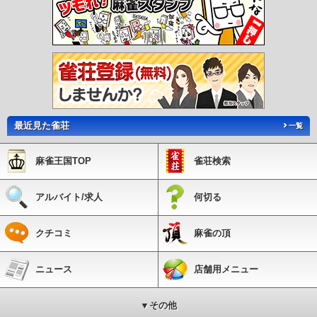
最近見た雀荘
一覧
麻雀王国TOP
雀荘検索
アルバイト/求人
何切る
クチコミ
麻雀の頂
ニュース
店舗用メニュー
▼その他