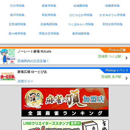
行方市特集
坂東市特集
結城郡特集
稲敷郡特集
桜川市特集
常総市特集
ひたちなか市特集
かすみがうら市特集
北茨城市特集
北相馬郡特集
つくばみらい市特集
常陸太田市特集
龍ケ崎市特集
常陸大宮市特集
東茨城郡特集
Pickup店舗
ノーレート麻雀 MJcafe
茨城県 つくば駅
茨城県内の注目店舗！
Pickupイベント
麻雀広場 ゆーとぴあ
茨城県 水戸駅
月間ラリー