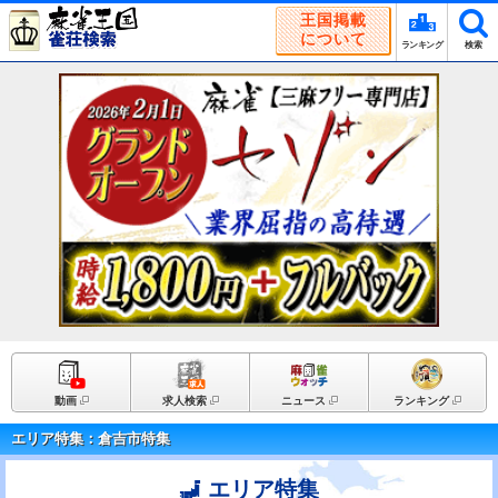
王国掲載
について
ランキング
検索
動画
求人検索
ニュース
ランキング
エリア特集：倉吉市特集
エリア特集