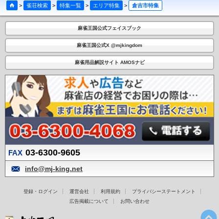
>
雀荘検索
>
特集一覧
>
エリア特集
>
倉吉市特集
麻雀王国公式フェイスブック
麻雀王国公式X @mjkingdom
麻雀用品解説サイト AMOSナビ
03-6300-9605
FAX
info@mj-king.net
登録・ログイン
運営会社
利用規約
プライバシーステートメント
広告掲載について
お問い合わせ