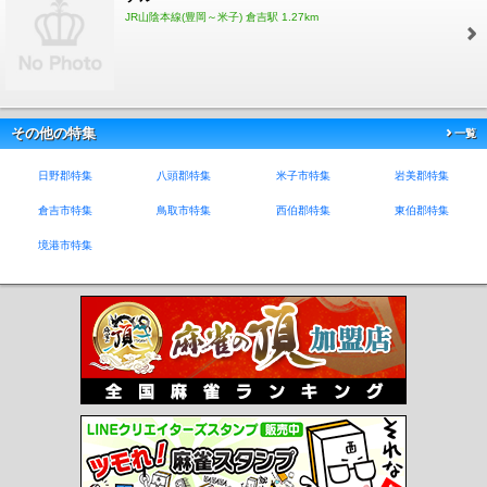
JR山陰本線(豊岡～米子) 倉吉駅 1.27km
その他の特集
一覧
日野郡特集
八頭郡特集
米子市特集
岩美郡特集
倉吉市特集
鳥取市特集
西伯郡特集
東伯郡特集
境港市特集