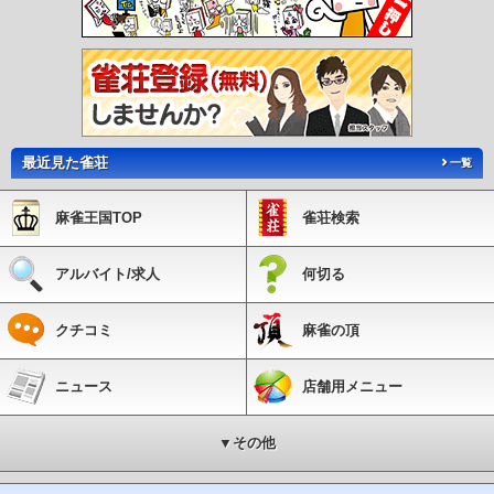
最近見た雀荘
一覧
麻雀王国TOP
雀荘検索
アルバイト/求人
何切る
クチコミ
麻雀の頂
ニュース
店舗用メニュー
▼その他