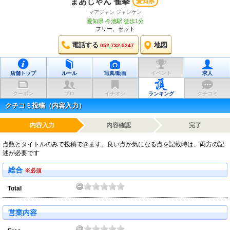
まあじゃん 雀拳
愛知県
マアジャン ジャンケン
愛知県 今池駅 徒歩1分
フリー、セット
電話する
地図
052-732-5247
店舗トップ
ルール
写真/動画
イベント
求人
クーポン
プロ
イチオシ
ランキング
クチコミ
クチコミ投稿（内容入力）
内容入力
内容確認
完了
点数とタイトルのみで投稿できます。良い点か気になる点を記載時は、両方の記
述が必要です
総合
※必須
Total
営業内容