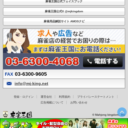
麻雀王国公式フェイスブック
麻雀王国公式X @mjkingdom
麻雀用品解説サイト AMOSナビ
03-6300-9605
FAX
info@mj-king.net
登録・ログイン
運営会社
利用規約
プライバシーステートメント
広告掲載について
お問い合わせ
© Mahjong kingdom., Inc