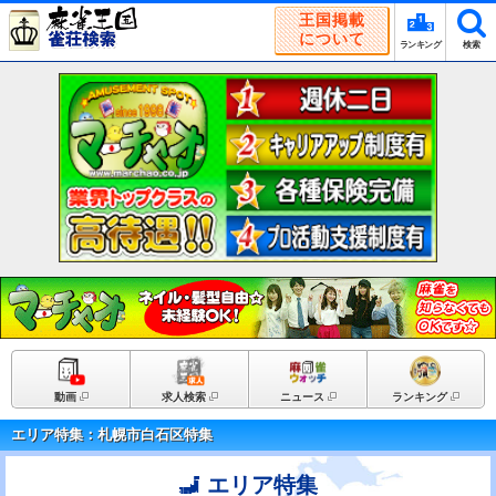
王国掲載
について
ランキング
検索
動画
求人検索
ニュース
ランキング
エリア特集：札幌市白石区特集
エリア特集