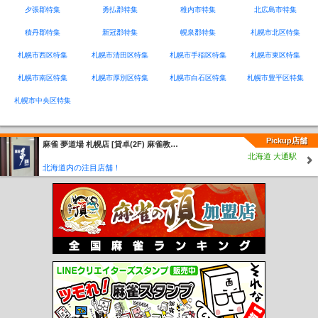
夕張郡特集
勇払郡特集
稚内市特集
北広島市特集
積丹郡特集
新冠郡特集
幌泉郡特集
札幌市北区特集
札幌市西区特集
札幌市清田区特集
札幌市手稲区特集
札幌市東区特集
札幌市南区特集
札幌市厚別区特集
札幌市白石区特集
札幌市豊平区特集
札幌市中央区特集
Pickup店舗
麻雀 夢道場 札幌店 [貸卓(2F) 麻雀教室・サロン(3F)]
北海道 大通駅
北海道内の注目店舗！