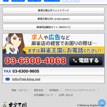
麻雀王国公式フェイスブック
麻雀王国公式X @mjkingdom
麻雀用品解説サイト AMOSナビ
03-6300-9605
FAX
info@mj-king.net
登録・ログイン
運営会社
利用規約
プライバシーステートメント
広告掲載について
お問い合わせ
© Mahjong kingdom., Inc