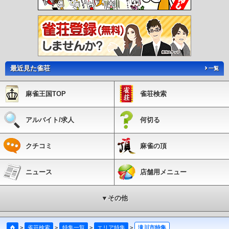
最近見た雀荘
一覧
麻雀王国TOP
雀荘検索
アルバイト/求人
何切る
クチコミ
麻雀の頂
ニュース
店舗用メニュー
▼その他
>
雀荘検索
>
特集一覧
>
エリア特集
>
滝川市特集