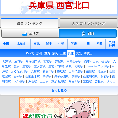
兵庫県 西宮北口
総合ランキング
カテゴリランキング
エリア
路線
九州
全国
北海道
東北
関東
中部
近畿
中国
四国
沖縄
すべて
京都
滋賀
奈良
三重
大阪
和歌山
兵庫
尼崎駅
立花駅
甲子園口駅
西宮駅
芦屋駅
甲南山手駅
摂津本山駅
住吉駅
六
甲道駅
灘駅
三宮駅
三ノ宮駅
三宮・花時計前駅
元町駅
ハーバーランド駅
神
戸駅
さくら夙川駅
兵庫駅
新長田駅
鷹取駅
山陽須磨駅
須磨駅
塩屋駅
山陽
塩屋駅
垂水駅
山陽垂水駅
舞子駅
舞子公園駅
朝霧駅
山陽明石駅
明石駅
西
明石駅
大久保駅
魚住駅
土山駅
東加古川駅
加古川駅
宝殿駅
曽根駅
ひめじ
別所駅
御着駅
姫路駅
山陽姫路駅
須磨海浜公園駅
英賀保駅
網干駅
竜野駅
もっと見る
相生駅
有年駅
上郡駅
はりま勝原駅
和田岬駅
梁瀬駅
和田山駅
養父駅
八鹿
駅
江原駅
国府駅
豊岡駅
玄武洞駅
城崎温泉駅
竹野駅
きりはまビーチ駅
佐
津駅
柴山駅
香住駅
鎧駅
餘部駅
久谷駅
浜坂駅
諸寄駅
居組駅
塚口駅
猪
名寺駅
伊丹駅
北伊丹駅
川西池田駅
中山寺駅
宝塚駅
生瀬駅
西宮名塩駅
武
田尾駅
道場駅
三田駅
新三田駅
広野駅
相野駅
藍本駅
草野駅
古市駅
南矢
代駅
篠山口駅
丹波大山駅
下滝駅
谷川駅
柏原駅
石生駅
黒井駅
市島駅
丹