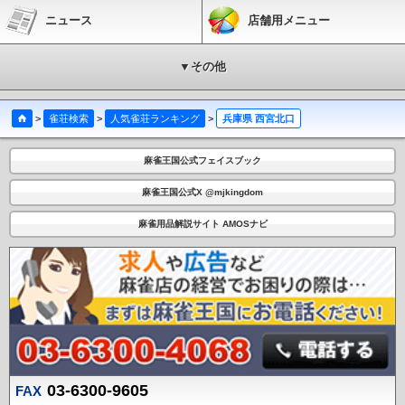
ニュース
店舗用メニュー
▼その他
>
雀荘検索
>
人気雀荘ランキング
>
兵庫県 西宮北口
麻雀王国公式フェイスブック
麻雀王国公式X @mjkingdom
麻雀用品解説サイト AMOSナビ
03-6300-9605
FAX