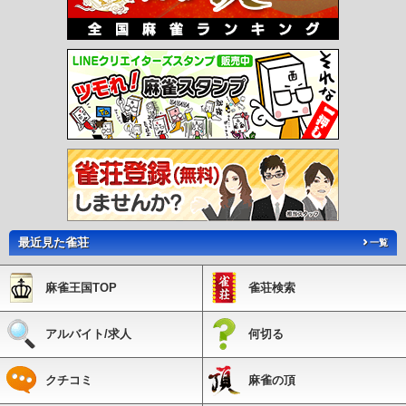
駅
西舞子駅
大蔵谷駅
人丸前駅
西新町駅
林崎松江海岸駅
藤江駅
中八木駅
江井ヶ島駅
西江井ヶ島駅
山陽魚住駅
東二見駅
西二見駅
播磨町駅
別府駅
浜
の宮駅
尾上の松駅
高砂駅
荒井駅
伊保駅
山陽曽根駅
大塩駅
的形駅
八家
駅
白浜の宮駅
妻鹿駅
飾磨駅
亀山駅
手柄駅
西飾磨駅
夢前川駅
広畑駅
山
陽天満駅
平松駅
山陽網干駅
日生中央駅
国包駅
宗佐駅
下石野駅
石野駅
西
這田駅
別所駅
高木駅
三木駅
網引駅
田原駅
法華口駅
播磨下里駅
長駅
播
磨横田駅
北条町駅
苔縄駅
河野原円心駅
久崎駅
平福駅
石井駅
妙法寺駅
名
谷駅
総合運動公園駅
学園都市駅
伊川谷駅
西神南駅
西神中央駅
県庁前駅
大
倉山駅
上沢駅
長田駅
駒ヶ林駅
苅藻駅
御崎公園駅
中央市場前駅
みなと元町
駅
旧居留地・大丸前駅
貿易センター駅
ポートターミナル駅
中公園駅
みなとじ
ま駅
市民広場駅
医療センター駅
京コンピュータ前駅
神戸空港駅
南公園駅
中
埠頭駅
北埠頭駅
南魚崎駅
アイランド北口駅
アイランドセンター駅
マリンパー
ク駅
最近見た雀荘
一覧
麻雀王国TOP
雀荘検索
アルバイト/求人
何切る
クチコミ
麻雀の頂