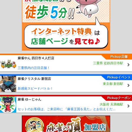
波竹田駅
西相生駅
坂越駅
播州赤穂駅
天和駅
備前福河駅
日岡駅
神野駅
厄
神駅
市場駅
小野町駅
粟生駅
河合西駅
青野ケ原駅
社町駅
滝野駅
滝駅
西
脇市駅
新西脇駅
比延駅
日本へそ公園駅
黒田庄駅
本黒田駅
船町口駅
久下村
駅
播磨高岡駅
余部駅
太市駅
本竜野駅
東觜崎駅
播磨新宮駅
千本駅
西栗栖
駅
三日月駅
播磨徳久駅
佐用駅
上月駅
京口駅
野里駅
砥堀駅
仁豊野駅
香
呂駅
溝口駅
福崎駅
甘地駅
鶴居駅
新野駅
寺前駅
長谷駅
生野駅
新井駅
青倉駅
竹田駅
園田駅
塚口駅
武庫之荘駅
西宮北口駅
夙川駅
芦屋川駅
岡本
駅
御影駅
六甲駅
王子公園駅
春日野道駅
川西能勢口駅
雲雀丘花屋敷駅
山本
駅
中山駅
売布神社駅
清荒神駅
今津駅
阪神国道駅
門戸厄神駅
甲東園駅
仁
川駅
小林駅
逆瀬川駅
宝塚南口駅
苦楽園口駅
甲陽園駅
稲野駅
新伊丹駅
伊
Pickup店舗
麻雀やん 四日市４人打店
丹駅
杭瀬駅
大物駅
尼崎駅
出屋敷駅
尼崎センタープール前駅
武庫川駅
鳴尾
三重県 近鉄四日市駅
駅
甲子園駅
久寿川駅
西宮駅
香櫨園駅
打出駅
芦屋駅
深江駅
青木駅
魚崎
三重県内の注目店舗！
駅
住吉駅
御影駅
石屋川駅
新在家駅
大石駅
西灘駅
岩屋駅
春日野道駅
東
鳴尾駅
洲先駅
武庫川団地前駅
但馬三江駅
絹延橋駅
滝山駅
鶯の森駅
鼓滝
Pickupイベント
麻雀クリスタル 新宿店
駅
多田駅
平野駅
一の鳥居駅
畦野駅
山下駅
笹部駅
花隈駅
西元町駅
高速
東京都 新宿駅
神戸駅
新開地駅
大開駅
高速長田駅
西代駅
湊川駅
湊川公園駅
長田駅
丸山
新感覚スピードバトル！
駅
鵯越駅
菊水山駅
鈴蘭台駅
北鈴蘭台駅
山の街駅
箕谷駅
谷上駅
花山駅
Pickupクーポン
大池駅
神鉄六甲駅
唐櫃台駅
有馬口駅
新有馬駅
有馬温泉駅
五社駅
岡場駅
麻雀 ゆ～じゃん
大阪府 天満橋駅
田尾寺駅
二郎駅
道場南口駅
神鉄道場駅
横山駅
三田本町駅
フラワータウン
セットのお客様は、ご来店時に 『麻雀王国を見た』とお伝えください(_ _) セット料金が5時間3000円に✨
駅
南ウッディタウン駅
ウッディタウン中央駅
鈴蘭台西口駅
西鈴蘭台駅
藍那
駅
木津駅
木幡駅
栄駅
押部谷駅
緑が丘駅
広野ゴルフ場前駅
志染駅
恵比須
駅
三木上の丸駅
三木駅
大村駅
樫山駅
市場駅
小野駅
葉多駅
新神戸駅
板
宿駅
東須磨駅
月見山駅
須磨寺駅
須磨浦公園駅
滝の茶屋駅
東垂水駅
霞ヶ丘