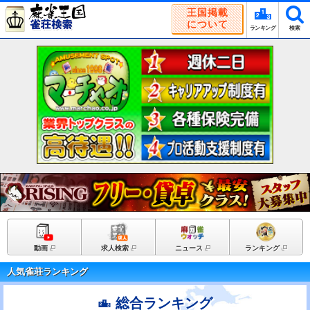
王国掲載
について
ランキング
検索
動画
求人検索
ニュース
ランキング
人気雀荘ランキング
総合ランキング