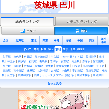
茨城県 巴川
総合ランキング
カテゴリランキング
エリア
路線
九州
全国
北海道
東北
関東
中部
近畿
中国
四国
沖縄
すべて
群馬
栃木
埼玉
東京
千葉
神奈川
茨城
取手駅
藤代駅
佐貫駅
龍ケ崎市駅
牛久駅
ひたち野うしく駅
荒川沖駅
土浦
駅
神立駅
高浜駅
石岡駅
羽鳥駅
岩間駅
友部駅
内原駅
赤塚駅
偕楽園駅
水戸駅
勝田駅
佐和駅
東海駅
大甕駅
常陸多賀駅
日立駅
小木津駅
十王駅
高萩駅
南中郷駅
磯原駅
大津港駅
古河駅
小山駅
宇都宮駅
那須塩原駅
潮来
駅
延方駅
鹿島神宮駅
鹿島サッカースタジアム（臨）駅
常陸青柳駅
常陸津田
駅
後台駅
下菅谷駅
中菅谷駅
上菅谷駅
南酒出駅
額田駅
河合駅
谷河原駅
もっと見る
常陸太田駅
常陸鴻巣駅
瓜連駅
静駅
常陸大宮駅
玉川村駅
野上原駅
山方宿
駅
中舟生駅
下小川駅
西金駅
上小川駅
袋田駅
常陸大子駅
下野宮駅
小田林
駅
結城駅
東結城駅
川島駅
玉戸駅
下館駅
新治駅
大和駅
岩瀬駅
羽黒駅
福原駅
稲田駅
笠間駅
宍戸駅
守谷駅
みらい平駅
みどりの駅
万博記念公園
駅
研究学園駅
つくば駅
阿字ヶ浦駅
磯崎駅
平磯駅
殿山駅
那珂湊駅
中根
駅
金上駅
日工前駅
西取手駅
寺原駅
新取手駅
稲戸井駅
戸頭駅
南守谷駅