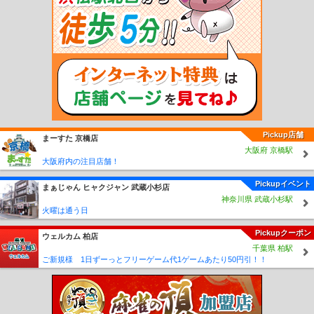
新守谷駅
小絹駅
水海道駅
北水海道駅
中妻駅
三妻駅
南石下駅
石下駅
玉村
駅
宗道駅
下妻駅
大宝駅
騰波ノ江駅
黒子駅
大田郷駅
ゆめみ野駅
入地駅
竜ヶ崎駅
鉾田駅
坂戸駅
巴川駅
借宿前駅
榎本駅
玉造町駅
浜駅
八木蒔駅
桃浦駅
小川高校下駅
常陸小川駅
四箇村駅
新高浜駅
玉里駅
東田中駅
石岡南
台駅
東水戸駅
常澄駅
大洗駅
涸沼駅
鹿島旭駅
徳宿駅
新鉾田駅
北浦湖畔
駅
大洋駅
鹿島灘駅
鹿島大野駅
長者ヶ浜潮騒はまなす公園前駅
荒野台駅
下館
二高前駅
折本駅
ひぐち駅
Pickup店舗
まーすた 京橋店
大阪府 京橋駅
大阪府内の注目店舗！
Pickupイベント
まぁじゃん ヒャクジャン 武蔵小杉店
神奈川県 武蔵小杉駅
火曜は通う日
Pickupクーポン
ウェルカム 柏店
千葉県 柏駅
ご新規様 1日ずーっとフリーゲーム代1ゲームあたり50円引！！