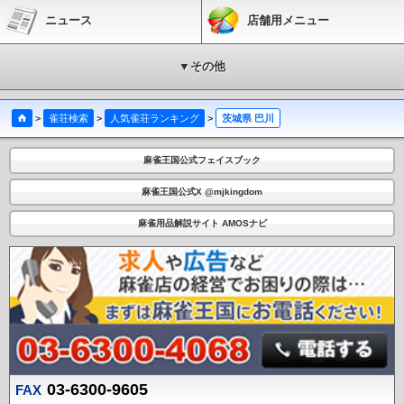
ニュース
店舗用メニュー
▼その他
>
雀荘検索
>
人気雀荘ランキング
>
茨城県 巴川
麻雀王国公式フェイスブック
麻雀王国公式X @mjkingdom
麻雀用品解説サイト AMOSナビ
03-6300-9605
FAX