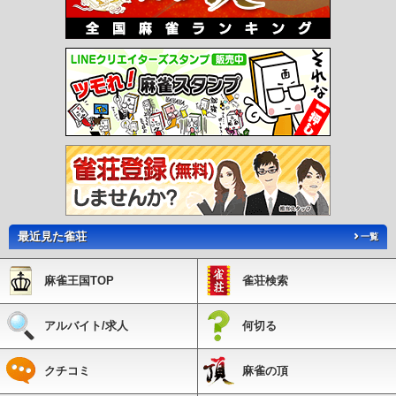
最近見た雀荘
一覧
麻雀王国TOP
雀荘検索
アルバイト/求人
何切る
クチコミ
麻雀の頂