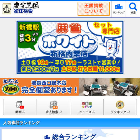
王国掲載
について
ランキング
検索
動画
求人検索
ニュース
ランキング
人気雀荘ランキング
総合ランキング