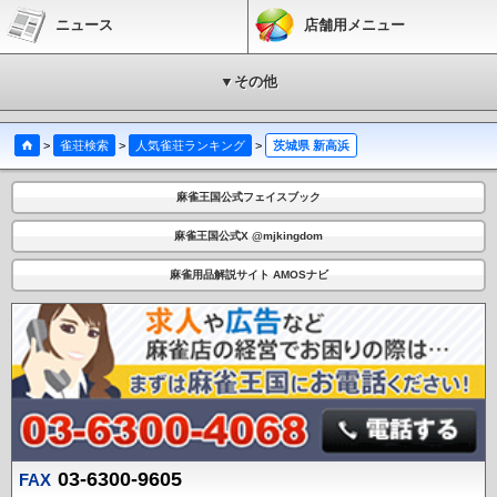
ニュース
店舗用メニュー
▼その他
>
雀荘検索
>
人気雀荘ランキング
>
茨城県 新高浜
麻雀王国公式フェイスブック
麻雀王国公式X @mjkingdom
麻雀用品解説サイト AMOSナビ
03-6300-9605
FAX