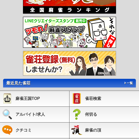
最近見た雀荘
一覧
麻雀王国TOP
雀荘検索
アルバイト/求人
何切る
クチコミ
麻雀の頂