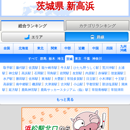
茨城県 新高浜
総合ランキング
カテゴリランキング
エリア
路線
九州
全国
北海道
東北
関東
中部
近畿
中国
四国
沖縄
すべて
群馬
栃木
埼玉
東京
千葉
神奈川
茨城
取手駅
藤代駅
佐貫駅
龍ケ崎市駅
牛久駅
ひたち野うしく駅
荒川沖駅
土浦
駅
神立駅
高浜駅
石岡駅
羽鳥駅
岩間駅
友部駅
内原駅
赤塚駅
偕楽園駅
水戸駅
勝田駅
佐和駅
東海駅
大甕駅
常陸多賀駅
日立駅
小木津駅
十王駅
高萩駅
南中郷駅
磯原駅
大津港駅
古河駅
小山駅
宇都宮駅
那須塩原駅
潮来
駅
延方駅
鹿島神宮駅
鹿島サッカースタジアム（臨）駅
常陸青柳駅
常陸津田
駅
後台駅
下菅谷駅
中菅谷駅
上菅谷駅
南酒出駅
額田駅
河合駅
谷河原駅
もっと見る
常陸太田駅
常陸鴻巣駅
瓜連駅
静駅
常陸大宮駅
玉川村駅
野上原駅
山方宿
駅
中舟生駅
下小川駅
西金駅
上小川駅
袋田駅
常陸大子駅
下野宮駅
小田林
駅
結城駅
東結城駅
川島駅
玉戸駅
下館駅
新治駅
大和駅
岩瀬駅
羽黒駅
福原駅
稲田駅
笠間駅
宍戸駅
守谷駅
みらい平駅
みどりの駅
万博記念公園
駅
研究学園駅
つくば駅
阿字ヶ浦駅
磯崎駅
平磯駅
殿山駅
那珂湊駅
中根
駅
金上駅
日工前駅
西取手駅
寺原駅
新取手駅
稲戸井駅
戸頭駅
南守谷駅