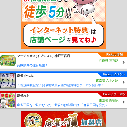
新守谷駅
小絹駅
水海道駅
北水海道駅
中妻駅
三妻駅
南石下駅
石下駅
玉村
駅
宗道駅
下妻駅
大宝駅
騰波ノ江駅
黒子駅
大田郷駅
ゆめみ野駅
入地駅
竜ヶ崎駅
鉾田駅
坂戸駅
巴川駅
借宿前駅
榎本駅
玉造町駅
浜駅
八木蒔駅
桃浦駅
小川高校下駅
常陸小川駅
四箇村駅
新高浜駅
玉里駅
東田中駅
石岡南
台駅
東水戸駅
常澄駅
大洗駅
涸沼駅
鹿島旭駅
徳宿駅
新鉾田駅
北浦湖畔
駅
大洋駅
鹿島灘駅
鹿島大野駅
長者ヶ浜潮騒はまなす公園前駅
荒野台駅
下館
二高前駅
折本駅
ひぐち駅
Pickup店舗
マーチャオ ε (イプシロン) 神戸三宮店
兵庫県 三宮駅
兵庫県内の注目店舗！
Pickupイベント
麻雀 たつみ
東京都 六本木駅
☆新規掲載記念☆貸卓地域最安値の超お得なクーポン発行中！
Pickupクーポン
麻雀れお
東京都 新宿駅
麻雀王国をご覧になったご新規のお客様には 「麻雀王国を見た」で ☆フリーのお客様はアンケートにお答え頂けると 終日フリー料金を無料に致します！！激熱！！Σ(´∀`;)