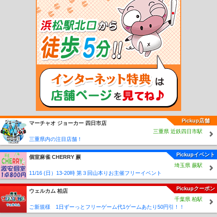
福原駅
稲田駅
笠間駅
宍戸駅
守谷駅
みらい平駅
みどりの駅
万博記念公園
駅
研究学園駅
つくば駅
阿字ヶ浦駅
磯崎駅
平磯駅
殿山駅
那珂湊駅
中根
駅
金上駅
日工前駅
西取手駅
寺原駅
新取手駅
稲戸井駅
戸頭駅
南守谷駅
新守谷駅
小絹駅
水海道駅
北水海道駅
中妻駅
三妻駅
南石下駅
石下駅
玉村
駅
宗道駅
下妻駅
大宝駅
騰波ノ江駅
黒子駅
大田郷駅
ゆめみ野駅
入地駅
竜ヶ崎駅
鉾田駅
坂戸駅
巴川駅
借宿前駅
榎本駅
玉造町駅
浜駅
八木蒔駅
桃浦駅
小川高校下駅
常陸小川駅
四箇村駅
新高浜駅
玉里駅
東田中駅
石岡南
台駅
東水戸駅
常澄駅
大洗駅
涸沼駅
鹿島旭駅
徳宿駅
新鉾田駅
北浦湖畔
駅
大洋駅
鹿島灘駅
鹿島大野駅
長者ヶ浜潮騒はまなす公園前駅
荒野台駅
下館
二高前駅
折本駅
ひぐち駅
Pickup店舗
マーチャオ ジョーカー 四日市店
三重県 近鉄四日市駅
三重県内の注目店舗！
Pickupイベント
個室麻雀 CHERRY 蕨
埼玉県 蕨駅
11/16 (日）13-20時 第３回山本りお主催フリーイベント
Pickupクーポン
ウェルカム 柏店
千葉県 柏駅
ご新規様 1日ずーっとフリーゲーム代1ゲームあたり50円引！！