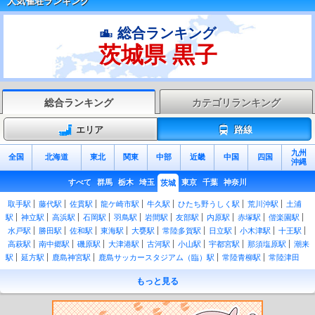
人気雀荘ランキング
総合ランキング
茨城県 黒子
総合ランキング
カテゴリランキング
エリア
路線
九州
全国
北海道
東北
関東
中部
近畿
中国
四国
沖縄
すべて
群馬
栃木
埼玉
東京
千葉
神奈川
茨城
取手駅
藤代駅
佐貫駅
龍ケ崎市駅
牛久駅
ひたち野うしく駅
荒川沖駅
土浦
駅
神立駅
高浜駅
石岡駅
羽鳥駅
岩間駅
友部駅
内原駅
赤塚駅
偕楽園駅
水戸駅
勝田駅
佐和駅
東海駅
大甕駅
常陸多賀駅
日立駅
小木津駅
十王駅
高萩駅
南中郷駅
磯原駅
大津港駅
古河駅
小山駅
宇都宮駅
那須塩原駅
潮来
駅
延方駅
鹿島神宮駅
鹿島サッカースタジアム（臨）駅
常陸青柳駅
常陸津田
駅
後台駅
下菅谷駅
中菅谷駅
上菅谷駅
南酒出駅
額田駅
河合駅
谷河原駅
もっと見る
常陸太田駅
常陸鴻巣駅
瓜連駅
静駅
常陸大宮駅
玉川村駅
野上原駅
山方宿
駅
中舟生駅
下小川駅
西金駅
上小川駅
袋田駅
常陸大子駅
下野宮駅
小田林
駅
結城駅
東結城駅
川島駅
玉戸駅
下館駅
新治駅
大和駅
岩瀬駅
羽黒駅