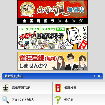
最近見た雀荘
一覧
麻雀王国TOP
雀荘検索
アルバイト/求人
何切る