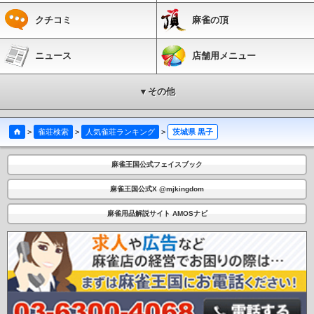
クチコミ
麻雀の頂
ニュース
店舗用メニュー
▼その他
>
雀荘検索
>
人気雀荘ランキング
>
茨城県 黒子
麻雀王国公式フェイスブック
麻雀王国公式X @mjkingdom
麻雀用品解説サイト AMOSナビ