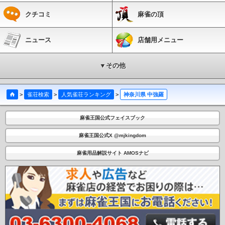
クチコミ
麻雀の頂
ニュース
店舗用メニュー
▼その他
>
雀荘検索
>
人気雀荘ランキング
>
神奈川県 中強羅
麻雀王国公式フェイスブック
麻雀王国公式X @mjkingdom
麻雀用品解説サイト AMOSナビ