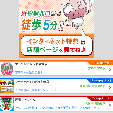
保土ケ谷駅
東戸塚駅
北鎌倉駅
鎌倉駅
逗子駅
東逗子駅
田浦駅
横須賀駅
衣
笠駅
久里浜駅
京急久里浜駅
北茅ケ崎駅
香川駅
寒川駅
宮山駅
倉見駅
門沢
橋駅
社家駅
厚木駅
海老名駅
入谷駅
相武台下駅
下溝駅
原当麻駅
番田駅
上溝駅
南橋本駅
相模湖駅
藤野駅
京急新子安駅
新子安駅
下曽我駅
上大井
駅
相模金子駅
松田駅
東山北駅
山北駅
谷峨駅
京王稲田堤駅
若葉台駅
向ヶ
丘遊園駅
生田駅
読売ランド前駅
百合ヶ丘駅
新百合ヶ丘駅
柿生駅
相模大野
駅
小田急相模原駅
相武台前駅
座間駅
本厚木駅
愛甲石田駅
伊勢原駅
鶴巻温
泉駅
東海大学前駅
秦野駅
渋沢駅
新松田駅
開成駅
栢山駅
富水駅
螢田駅
足柄駅
東林間駅
中央林間駅
南林間駅
鶴間駅
大和駅
桜ヶ丘駅
高座渋谷駅
長後駅
湘南台駅
六会日大前駅
善行駅
藤沢本町駅
本鵠沼駅
鵠沼海岸駅
片瀬
江ノ島駅
五月台駅
栗平駅
黒川駅
はるひ野駅
新丸子駅
元住吉駅
日吉駅
新
綱島駅
綱島駅
大倉山駅
妙蓮寺駅
白楽駅
東白楽駅
反町駅
二子新地駅
高津
駅
梶が谷駅
宮崎台駅
宮前平駅
鷺沼駅
たまプラーザ駅
あざみ野駅
江田駅
Pickup店舗
マーチャオ レッド 宮崎店
市が尾駅
藤が丘駅
青葉台駅
田奈駅
つきみ野駅
恩田駅
こどもの国駅
京急川
宮崎県 宮崎駅
崎駅
鶴見市場駅
花月園前駅
生麦駅
子安駅
神奈川新町駅
神奈川駅
戸部駅
宮崎県内の注目店舗！
日ノ出町駅
黄金町駅
南太田駅
井土ヶ谷駅
弘明寺駅
上大岡駅
屏風浦駅
杉田
駅
京急富岡駅
能見台駅
金沢文庫駅
金沢八景駅
追浜駅
京急田浦駅
安針塚
Pickupイベント
マーチャオ Τ (タウ) 川崎店
駅
逸見駅
汐入駅
横須賀中央駅
県立大学駅
堀ノ内駅
京急大津駅
馬堀海岸
神奈川県 京急川崎駅
駅
浦賀駅
港町駅
鈴木町駅
川崎大師駅
東門前駅
産業道路駅
小島新田駅
六
☆ご新規様・紹介キャンペーン☆
浦駅
神武寺駅
新逗子駅
新大津駅
北久里浜駅
ＹＲＰ野比駅
京急長沢駅
津久
Pickupクーポン
井浜駅
三浦海岸駅
三崎口駅
平沼橋駅
西横浜駅
天王町駅
星川駅
和田町駅
麻雀 ゆ～じゃん
大阪府 天満橋駅
上星川駅
西谷駅
鶴ヶ峰駅
二俣川駅
希望ヶ丘駅
三ツ境駅
瀬谷駅
相模大塚
セットのお客様は、ご来店時に 『麻雀王国を見た』とお伝えください(_ _) セット料金が5時間3000円に✨
駅
さがみ野駅
かしわ台駅
南万騎が原駅
緑園都市駅
弥生台駅
いずみ野駅
い