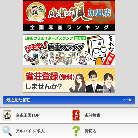
ずみ中央駅
ゆめが丘駅
新高島駅
みなとみらい駅
馬車道駅
日本大通り駅
元
町・中華街駅
緑町駅
井細田駅
五百羅漢駅
穴部駅
飯田岡駅
相模沼田駅
岩原
駅
塚原駅
和田河原駅
富士フイルム前駅
大雄山駅
中川駅
センター北駅
セン
ター南駅
仲町台駅
新羽駅
北新横浜駅
岸根公園駅
片倉町駅
三ツ沢上町駅
三
ツ沢下町駅
高島町駅
伊勢佐木長者町駅
阪東橋駅
吉野町駅
蒔田駅
弘明寺駅
港南中央駅
上永谷駅
下永谷駅
舞岡駅
踊場駅
中田駅
立場駅
下飯田駅
南部
市場駅
鳥浜駅
並木北駅
並木中央駅
幸浦駅
産業振興センター駅
福浦駅
市大
医学部駅
八景島駅
海の公園柴口駅
海の公園南口駅
野島公園駅
石上駅
柳小路
駅
鵠沼駅
湘南海岸公園駅
江ノ島駅
湘南江の島駅
腰越駅
鎌倉高校前駅
七里
ヶ浜駅
稲村ヶ崎駅
極楽寺駅
長谷駅
由比ヶ浜駅
和田塚駅
富士見町駅
湘南町
屋駅
湘南深沢駅
西鎌倉駅
片瀬山駅
目白山下駅
箱根板橋駅
風祭駅
入生田
駅
箱根湯本駅
塔ノ沢駅
大平台駅
宮ノ下駅
小涌谷駅
彫刻の森駅
強羅駅
川
和町駅
都筑ふれあいの丘駅
北山田駅
東山田駅
高田駅
日吉本町駅
公園下駅
公園上駅
中強羅駅
上強羅駅
早雲山駅
最近見た雀荘
一覧
麻雀王国TOP
雀荘検索
アルバイト/求人
何切る