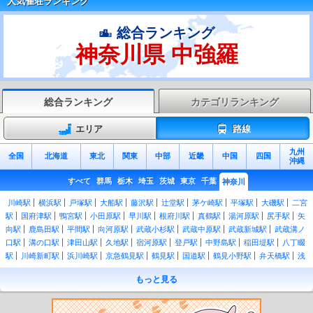
人気雀荘ランキング
総合ランキング
神奈川県 中強羅
総合ランキング
カテゴリランキング
エリア
路線
九州
全国
北海道
東北
関東
中部
近畿
中国
四国
沖縄
すべて
群馬
栃木
埼玉
茨城
東京
千葉
神奈川
川崎駅
横浜駅
戸塚駅
大船駅
藤沢駅
辻堂駅
茅ケ崎駅
平塚駅
大磯駅
二宮
駅
国府津駅
鴨宮駅
小田原駅
早川駅
根府川駅
真鶴駅
湯河原駅
尻手駅
矢
向駅
鹿島田駅
平間駅
向河原駅
武蔵小杉駅
武蔵中原駅
武蔵新城駅
武蔵溝ノ
口駅
溝の口駅
津田山駅
久地駅
宿河原駅
登戸駅
中野島駅
稲田堤駅
八丁畷
駅
川崎新町駅
浜川崎駅
京急鶴見駅
鶴見駅
国道駅
鶴見小野駅
弁天橋駅
浅
野駅
新芝浦駅
海芝浦駅
安善駅
大川駅
武蔵白石駅
昭和駅
扇町駅
仲木戸
もっと見る
駅
東神奈川駅
大口駅
菊名駅
新横浜駅
小机駅
鴨居駅
中山駅
十日市場駅
長津田駅
古淵駅
淵野辺駅
矢部駅
相模原駅
橋本駅
桜木町駅
関内駅
石川町
駅
山手駅
根岸駅
磯子駅
新杉田駅
洋光台駅
港南台駅
本郷台駅
新川崎駅