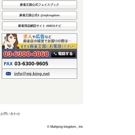
麻雀王国公式フェイスブック
麻雀王国公式X @mjkingdom
麻雀用品解説サイト AMOSナビ
03-6300-9605
FAX
info@mj-king.net
お問い合わせ
© Mahjong kingdom., Inc