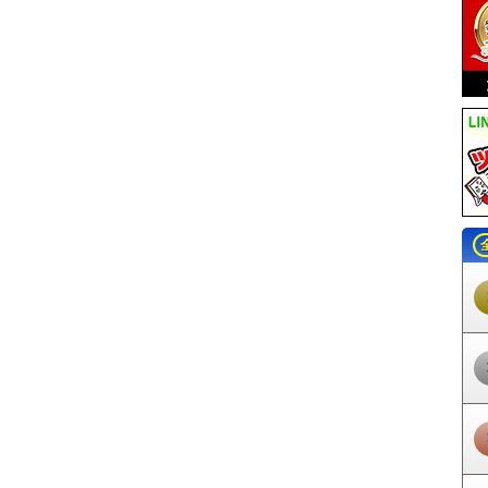
南駅
富沢駅
杜せきのした駅
美田園駅
仙台空港駅
八木山動物公園駅
青
葉通一番町駅
宮城野通駅
連坊駅
薬師堂駅
卸町駅
六丁の目駅
荒井駅