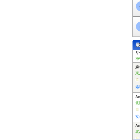
最
麻
東
素
A
北
A
北
女