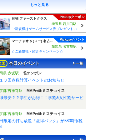
もっと見る
Pickupクーポン
麻雀 ファーストクラス
埼玉県 西川口駅
ご新規様はゲームサービス券プレゼントいたします！ ご来店の際に従業員に「麻雀王国みた」とスタッフにお伝えください♪
Pickupイベント
マーチャオ ρ (ロー) 名古屋駅前店
愛知県 名古屋駅
☆ご新規様・紹介キャンペーン☆
本日のイベント
全国
一覧
岡県 赤坂駅
雀ケンポン
１３回点数計算イベントのお知らせ
京都 吉祥寺駅
MAPwithミスチョイス
域最安？？学生がお得！！学割&女性割サービ
京都 吉祥寺駅
MAPwithミスチョイス
日限定の打ち放題『昼得パック』が5800円(税
❕
集