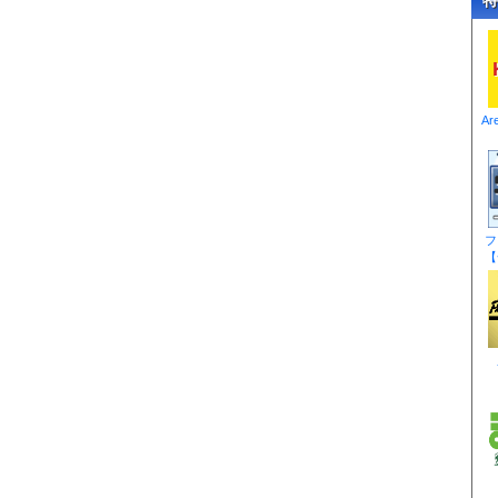
Ar
フ
【