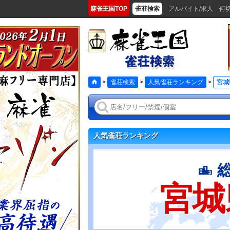
麻雀王国TOP
雀荘検索
アルバイト/求人
何
>
雀荘検索
>
人気雀荘ランキング
>
宮城
人気雀荘ランキング
宮城