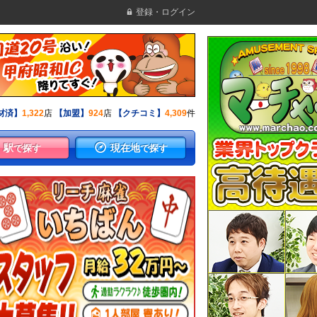
登録・ログイン
材済】
1,322
店
【加盟】
924
店
【クチコミ】
4,309
件
駅
現在地
で探す
で探す