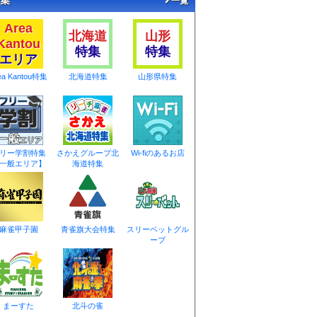
一覧
Area
北海道
山形
Kantou
特集
特集
エリア
ea Kantou特集
北海道特集
山形県特集
リー学割特集
さかえグループ北
Wi-fiのあるお店
一般エリア】
海道特集
麻雀甲子園
青雀旗大会特集
スリーベットグル
ープ
まーすた
北斗の雀