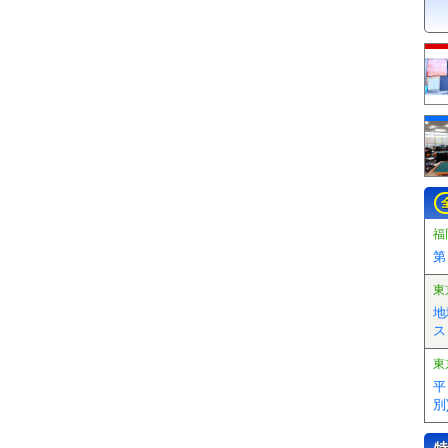
福
第
東
地
ス
東
平
別)
特