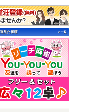
近見た雀荘
一覧