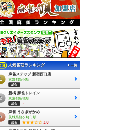
人気雀荘ランキング
全国
一覧
麻雀ステップ 新宿西口店
1
東京都新宿駅
-
総合
新橋 麻雀トレイン
2
東京都新橋駅
-
総合
麻雀 うさぎがかめ
3
茨城県龍ケ崎市駅
3.0
総合