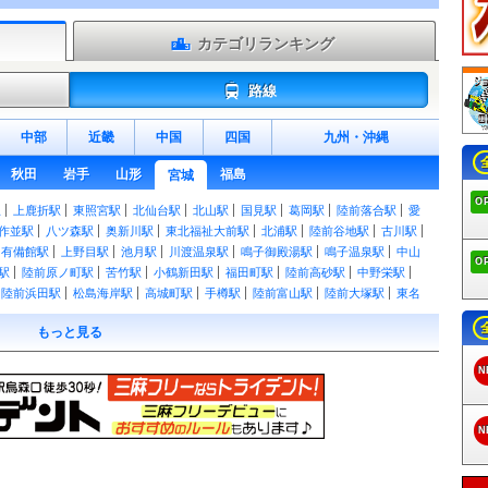
カテゴリランキング
路線
中部
近畿
中国
四国
九州
・
沖縄
秋田
岩手
山形
福島
宮城
O
駅
上鹿折駅
東照宮駅
北仙台駅
北山駅
国見駅
葛岡駅
陸前落合駅
愛
作並駅
八ツ森駅
奥新川駅
東北福祉大前駅
北浦駅
陸前谷地駅
古川駅
有備館駅
上野目駅
池月駅
川渡温泉駅
鳴子御殿湯駅
鳴子温泉駅
中山
O
駅
陸前原ノ町駅
苦竹駅
小鶴新田駅
福田町駅
陸前高砂駅
中野栄駅
陸前浜田駅
松島海岸駅
高城町駅
手樽駅
陸前富山駅
陸前大塚駅
東名
陸前赤井駅
蛇田駅
陸前山下駅
石巻駅
上涌谷駅
涌谷駅
前谷地駅
もっと見る
万石浦駅
沢田駅
浦宿駅
女川駅
和渕駅
のの岳駅
陸前豊里駅
御岳堂
水浜駅
歌津駅
陸前港駅
蔵内駅
陸前小泉駅
本吉駅
小金沢駅
大谷海
N
動の沢駅
坂元駅
山下駅
浜吉田駅
亘理駅
逢隈駅
越河駅
白石駅
東
駅
館腰駅
名取駅
南仙台駅
太子堂駅
長町駅
仙台駅
東仙台駅
岩切
塩釜駅
松島駅
愛宕駅
品井沼駅
鹿島台駅
松山町駅
小牛田駅
田尻駅
N
駅
若柳駅
谷地畑駅
大岡小前駅
大岡駅
沢辺駅
津久毛駅
杉橋駅
鳥矢
業高校前駅
細倉マインパーク前駅
あぶくま駅
丸森駅
北丸森駅
南角田
乙女駅
黒松駅
旭ヶ丘駅
台原駅
北四番丁駅
勾当台公園駅
広瀬通駅