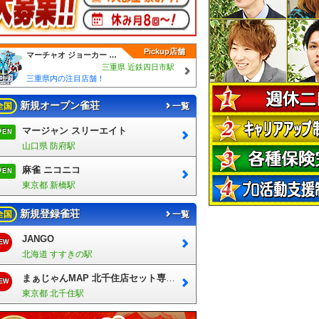
Pickup店舗
マーチャオ ジョーカー 四日市店
三重県 近鉄四日市駅
三重県内の注目店舗！
新規オープン雀荘
全国
一覧
マージャン スリーエイト
PEN
山口県 防府駅
麻雀 ニコニコ
PEN
東京都 新橋駅
新規登録雀荘
全国
一覧
JANGO
EW
北海道 すすきの駅
まぁじゃんMAP 北千住店セット専門フロア
EW
東京都 北千住駅