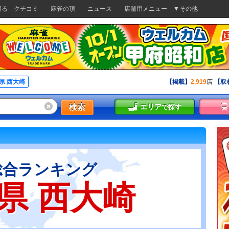
切る
クチコミ
麻雀の頂
ニュース
店舗用メニュー
▼その他
県 西大崎
【掲載】
2,919
店
【取
検索
エリア
で探す
総合ランキング
県 西大崎