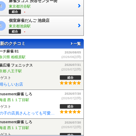
麻雀タコス 渋谷センター街
4
東京都渋谷駅
-
総合
個室麻雀だんご 池袋店
5
東京都池袋駅
-
総合
新のクチコミ
一覧
雀広場 フェニックス
2026/07/31
(2026/07訪問)
京都 八王子駅
ゲスト
総合
晴らしいお店
musement麻雀 しろ
2026/07/30
(2026/07訪問)
海道 西１１丁目駅
ゲスト
総合
女の子の店員さんとっても可愛かったです
musement麻雀 しろ
2026/07/30
(2026/07訪問)
海道 西１１丁目駅
ゲスト
総合
の子が可愛かった