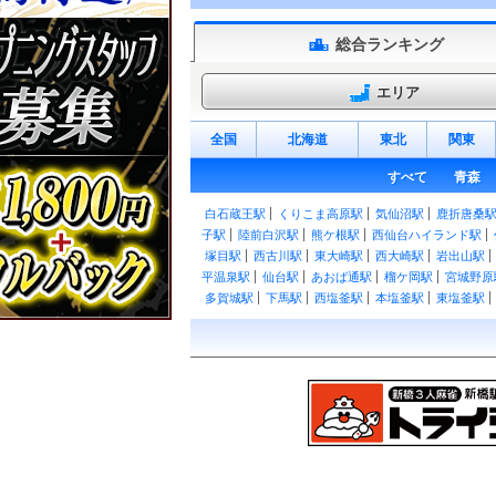
総合ランキング
エリア
全国
北海道
東北
関東
すべて
青森
白石蔵王駅
くりこま高原駅
気仙沼駅
鹿折唐桑
子駅
陸前白沢駅
熊ケ根駅
西仙台ハイランド駅
塚目駅
西古川駅
東大崎駅
西大崎駅
岩出山駅
平温泉駅
仙台駅
あおば通駅
榴ケ岡駅
宮城野原
多賀城駅
下馬駅
西塩釜駅
本塩釜駅
東塩釜駅
駅
野蒜駅
陸前小野駅
鹿妻駅
矢本駅
東矢本駅
佳景山駅
鹿又駅
曽波神駅
陸前稲井駅
渡波駅
駅
柳津駅
陸前横山駅
陸前戸倉駅
志津川駅
清
岸駅
陸前階上駅
最知駅
松岩駅
南気仙沼駅
不
白石駅
北白川駅
大河原駅
船岡駅
槻木駅
岩沼
駅
新利府駅
利府駅
陸前山王駅
国府多賀城駅
瀬峰駅
梅ケ沢駅
新田駅
石越駅
有壁駅
荒町
崎駅
栗駒駅
栗原田町駅
尾松駅
鶯沢駅
鶯沢工
駅
角田駅
横倉駅
岡駅
東船岡駅
泉中央駅
八