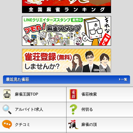
最近見た雀荘
一覧
麻雀王国TOP
雀荘検索
アルバイト/求人
何切る
クチコミ
麻雀の頂