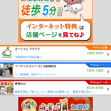
厩駅
長苗代駅
本八戸駅
小中野駅
陸奥湊駅
白銀駅
鮫駅
プレイピア白浜駅
陸奥白浜駅
種差海岸駅
大久喜駅
金浜駅
大蛇駅
階上駅
十川駅
五農校前駅
津軽飯詰駅
毘沙門駅
嘉瀬駅
金木駅
芦野公園駅
川倉駅
大沢内駅
深郷田駅
津軽中里駅
弘前東高前駅
運動公園前駅
新里駅
館田駅
平賀駅
柏農高校前駅
津軽尾上駅
尾上高校前駅
田舎館駅
境松駅
黒石駅
宿川原駅
鯖石駅
石川プー
ル前駅
石川駅
義塾高校前駅
津軽大沢駅
松木平駅
小栗山駅
千年駅
聖愛中高
前駅
弘前学院大前駅
弘高下駅
中央弘前駅
大曲駅
柳沢駅
七百駅
古里駅
三
農校前駅
高清水駅
北里大学前駅
工業高校前駅
ひがし野団地駅
十和田市駅
目
時駅
三戸駅
諏訪ノ平駅
剣吉駅
苫米地駅
北高岩駅
筒井駅
Pickup店舗
まーじゃん ラキラビ
大阪府 本町駅
大阪府内の注目店舗！
Pickupイベント
マーチャオ β (ベータ) 大阪梅田店
大阪府 大阪駅
☆ご新規様・紹介キャンペーン☆
Pickupクーポン
麻雀れお
東京都 新宿駅
麻雀王国をご覧になったご新規のお客様には 「麻雀王国を見た」で ☆フリーのお客様はアンケートにお答え頂けると 終日フリー料金を無料に致します！！激熱！！Σ(´∀`;)