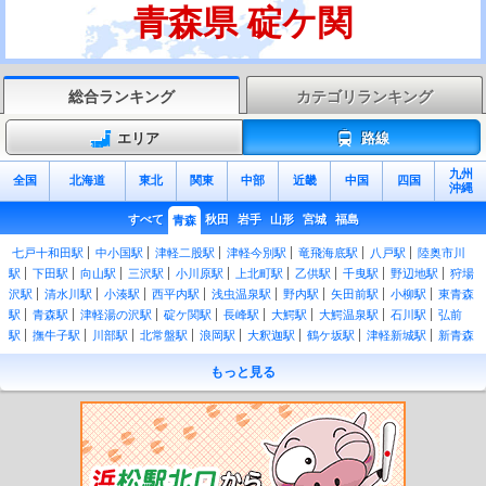
青森県 碇ケ関
総合ランキング
カテゴリランキング
エリア
路線
九州
全国
北海道
東北
関東
中部
近畿
中国
四国
沖縄
すべて
秋田
岩手
山形
宮城
福島
青森
七戸十和田駅
中小国駅
津軽二股駅
津軽今別駅
竜飛海底駅
八戸駅
陸奥市川
駅
下田駅
向山駅
三沢駅
小川原駅
上北町駅
乙供駅
千曳駅
野辺地駅
狩場
沢駅
清水川駅
小湊駅
西平内駅
浅虫温泉駅
野内駅
矢田前駅
小柳駅
東青森
駅
青森駅
津軽湯の沢駅
碇ケ関駅
長峰駅
大鰐駅
大鰐温泉駅
石川駅
弘前
駅
撫牛子駅
川部駅
北常盤駅
浪岡駅
大釈迦駅
鶴ケ坂駅
津軽新城駅
新青森
駅
北野辺地駅
有戸駅
吹越駅
陸奥横浜駅
有畑駅
近川駅
金谷沢駅
赤川駅
もっと見る
下北駅
大湊駅
大間越駅
白神岳登山口駅
松神駅
十二湖駅
陸奥岩崎駅
陸奥沢
辺駅
ウェスパ椿山駅
艫作駅
横磯駅
深浦駅
広戸駅
追良瀬駅
驫木駅
風合瀬
駅
大戸瀬駅
千畳敷駅
北金ケ沢駅
陸奥柳田駅
陸奥赤石駅
鰺ケ沢駅
鳴沢駅
越水駅
陸奥森田駅
中田駅
木造駅
五所川原駅
津軽五所川原駅
陸奥鶴田駅
鶴
泊駅
板柳駅
林崎駅
藤崎駅
油川駅
津軽宮田駅
奥内駅
左堰駅
後潟駅
中沢
駅
蓬田駅
郷沢駅
瀬辺地駅
蟹田駅
大平駅
大川平駅
今別駅
津軽浜名駅
三