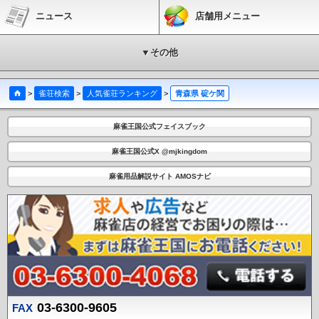
ニュース
店舗用メニュー
▼その他
>
雀荘検索
>
人気雀荘ランキング
>
青森県 碇ケ関
麻雀王国公式フェイスブック
麻雀王国公式X @mjkingdom
麻雀用品解説サイト AMOSナビ
03-6300-9605
FAX