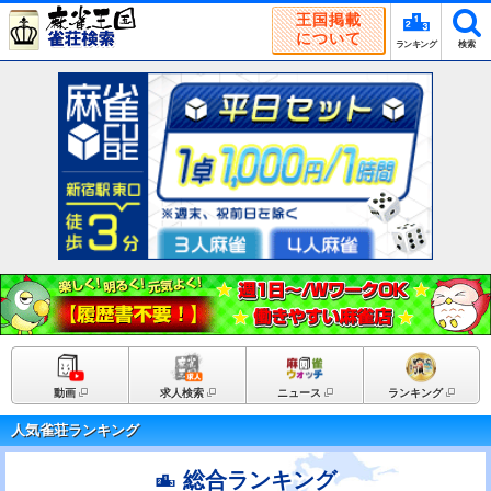
王国掲載
について
ランキング
検索
動画
求人検索
ニュース
ランキング
人気雀荘ランキング
総合ランキング