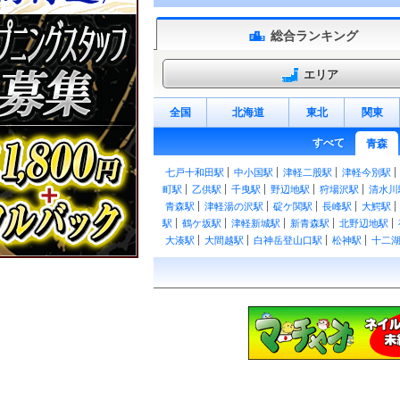
総合ランキング
エリア
全国
北海道
東北
関東
すべて
青森
七戸十和田駅
中小国駅
津軽二股駅
津軽今別駅
町駅
乙供駅
千曳駅
野辺地駅
狩場沢駅
清水川
青森駅
津軽湯の沢駅
碇ケ関駅
長峰駅
大鰐駅
駅
鶴ケ坂駅
津軽新城駅
新青森駅
北野辺地駅
大湊駅
大間越駅
白神岳登山口駅
松神駅
十二
戸駅
追良瀬駅
驫木駅
風合瀬駅
大戸瀬駅
千畳
奥森田駅
中田駅
木造駅
五所川原駅
津軽五所川
奥内駅
左堰駅
後潟駅
中沢駅
蓬田駅
郷沢駅
駅
本八戸駅
小中野駅
陸奥湊駅
白銀駅
鮫駅
上駅
十川駅
五農校前駅
津軽飯詰駅
毘沙門駅
前東高前駅
運動公園前駅
新里駅
館田駅
平賀駅
川原駅
鯖石駅
石川プール前駅
石川駅
義塾高校
前駅
弘高下駅
中央弘前駅
大曲駅
柳沢駅
七百
団地駅
十和田市駅
目時駅
三戸駅
諏訪ノ平駅