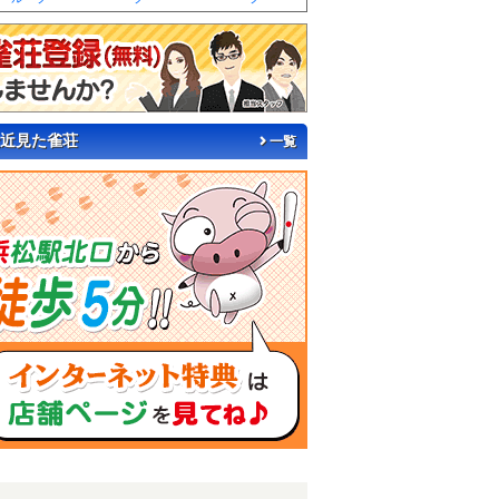
近見た雀荘
一覧