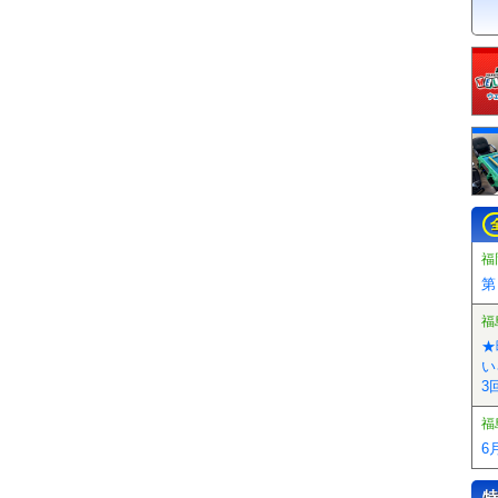
福
第
福
★
い
3
福
6
特