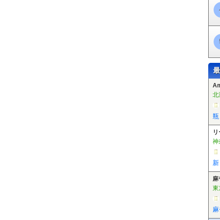
最
A
北
瓶
リ
神
新
麻
東