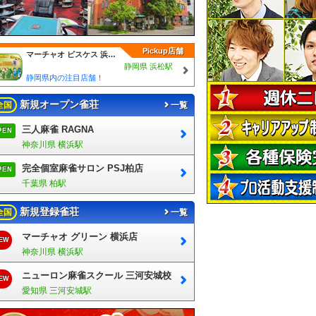
Pickup店舗
マーチャオ ピスケス 浜松店
静岡県 浜松駅
静岡県内の注目店舗！
新規オープン雀荘
全国
一覧
三人麻雀 RAGNA
PEN
神奈川県 横浜駅
完全個室麻雀サロン PSJ柏店
PEN
千葉県 柏駅
新規登録雀荘
全国
一覧
マーチャオ グリーン 横浜店
EW
神奈川県 横浜駅
ニューロン麻雀スクール 三河安城校
EW
愛知県 三河安城駅