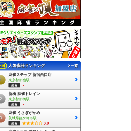
人気雀荘ランキング
全国
一覧
麻雀ステップ 新宿西口店
1
東京都新宿駅
-
総合
新橋 麻雀トレイン
2
東京都新橋駅
-
総合
麻雀 うさぎがかめ
3
茨城県龍ケ崎市駅
3.0
総合