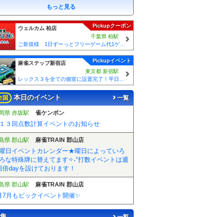
もっと見る
Pickupクーポン
ウェルカム 柏店
千葉県 柏駅
ご新規様 1日ずーっとフリーゲーム代1ゲームあたり50円引！！
Pickupイベント
麻雀ステップ新宿店
東京都 新宿駅
レックス３を全ての個室に設置完了！平日一般275円、学生175円の激安価格！
本日のイベント
全国
一覧
岡県 赤坂駅
雀ケンポン
１３回点数計算イベントのお知らせ
島県 郡山駅
麻雀TRAIN 郡山店
曜日イベントカレンダー★曜日によっていろ
ろな特殊牌に替えてます✧˖°打数イベントは週
回倍dayを設けております！
島県 郡山駅
麻雀TRAIN 郡山店
月7月もビックイベント開催✨
集