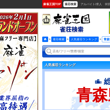
麻雀王国TOP
雀荘検索
アルバイト/求人
何
>
雀荘検索
>
人気雀荘ランキング
>
青森
人気雀荘ランキング
青森