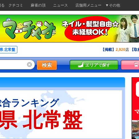
切る
クチコミ
麻雀の頂
ニュース
店舗用メニュー
▼その他
県 北常盤
【掲載】
2,920
店
【取
検索
エリア
で探す
総合ランキング
県 北常盤