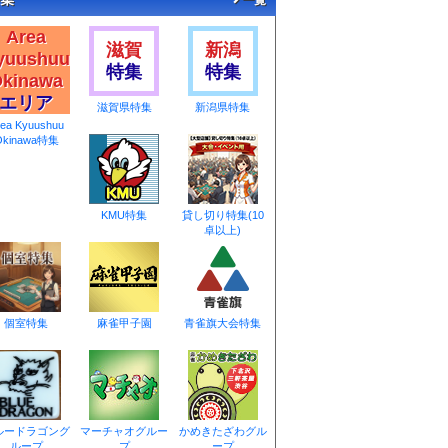
一覧
Area
滋賀
新潟
yuushuu
特集
特集
kinawa
エリア
滋賀県特集
新潟県特集
rea Kyuushuu
Okinawa特集
KMU特集
貸し切り特集(10
卓以上)
個室特集
麻雀甲子園
青雀旗大会特集
ルードラゴング
マーチャオグルー
かめきたざわグル
ループ
プ
ープ