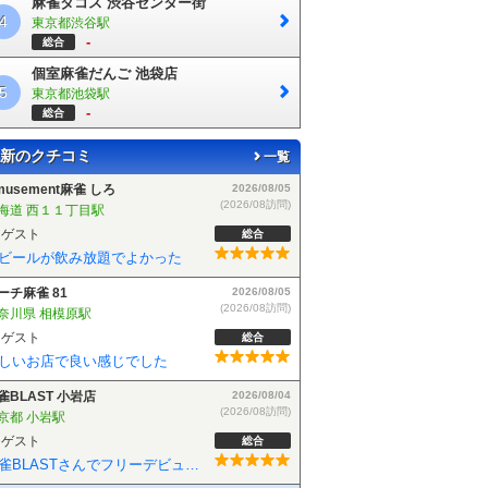
麻雀タコス 渋谷センター街
4
東京都渋谷駅
-
総合
個室麻雀だんご 池袋店
5
東京都池袋駅
-
総合
新のクチコミ
一覧
musement麻雀 しろ
2026/08/05
(2026/08訪問)
海道 西１１丁目駅
ゲスト
総合
ビールが飲み放題でよかった
ーチ麻雀 81
2026/08/05
(2026/08訪問)
奈川県 相模原駅
ゲスト
総合
しいお店で良い感じでした
雀BLAST 小岩店
2026/08/04
(2026/08訪問)
京都 小岩駅
ゲスト
総合
麻雀BLASTさんでフリーデビューしました！お客さんも優しい方で楽しく遊べました！