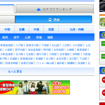
カテゴリランキング
路線
中部
近畿
中国
四国
九州
・
沖縄
秋田
岩手
山形
宮城
福島
O
竜飛海底駅
八戸駅
陸奥市川駅
下田駅
向山駅
三沢駅
小川原駅
上北
駅
小湊駅
西平内駅
浅虫温泉駅
野内駅
矢田前駅
小柳駅
東青森駅
大鰐温泉駅
石川駅
弘前駅
撫牛子駅
川部駅
北常盤駅
浪岡駅
大釈迦
O
有戸駅
吹越駅
陸奥横浜駅
有畑駅
近川駅
金谷沢駅
赤川駅
下北駅
湖駅
陸奥岩崎駅
陸奥沢辺駅
ウェスパ椿山駅
艫作駅
横磯駅
深浦駅
広
敷駅
北金ケ沢駅
陸奥柳田駅
陸奥赤石駅
鰺ケ沢駅
鳴沢駅
越水駅
陸
もっと見る
原駅
陸奥鶴田駅
鶴泊駅
板柳駅
林崎駅
藤崎駅
油川駅
津軽宮田駅
瀬辺地駅
蟹田駅
大平駅
大川平駅
今別駅
津軽浜名駅
三厩駅
長苗代
N
プレイピア白浜駅
陸奥白浜駅
種差海岸駅
大久喜駅
金浜駅
大蛇駅
階
嘉瀬駅
金木駅
芦野公園駅
川倉駅
大沢内駅
深郷田駅
津軽中里駅
弘
柏農高校前駅
津軽尾上駅
尾上高校前駅
田舎館駅
境松駅
黒石駅
宿
N
前駅
津軽大沢駅
松木平駅
小栗山駅
千年駅
聖愛中高前駅
弘前学院大
駅
古里駅
三農校前駅
高清水駅
北里大学前駅
工業高校前駅
ひがし野
剣吉駅
苫米地駅
北高岩駅
筒井駅