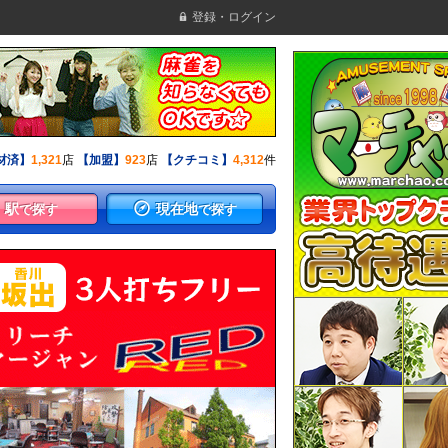
登録・ログイン
材済】
1,321
店
【加盟】
923
店
【クチコミ】
4,312
件
駅
現在地
で探す
で探す