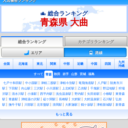
人気雀荘ランキング
総合ランキング
青森県 大曲
総合ランキング
カテゴリランキング
エリア
路線
九州
全国
北海道
東北
関東
中部
近畿
中国
四国
沖縄
すべて
秋田
岩手
山形
宮城
福島
青森
七戸十和田駅
中小国駅
津軽二股駅
津軽今別駅
竜飛海底駅
八戸駅
陸奥市川
駅
下田駅
向山駅
三沢駅
小川原駅
上北町駅
乙供駅
千曳駅
野辺地駅
狩場
沢駅
清水川駅
小湊駅
西平内駅
浅虫温泉駅
野内駅
矢田前駅
小柳駅
東青森
駅
青森駅
津軽湯の沢駅
碇ケ関駅
長峰駅
大鰐駅
大鰐温泉駅
石川駅
弘前
駅
撫牛子駅
川部駅
北常盤駅
浪岡駅
大釈迦駅
鶴ケ坂駅
津軽新城駅
新青森
駅
北野辺地駅
有戸駅
吹越駅
陸奥横浜駅
有畑駅
近川駅
金谷沢駅
赤川駅
もっと見る
下北駅
大湊駅
大間越駅
白神岳登山口駅
松神駅
十二湖駅
陸奥岩崎駅
陸奥沢
辺駅
ウェスパ椿山駅
艫作駅
横磯駅
深浦駅
広戸駅
追良瀬駅
驫木駅
風合瀬
駅
大戸瀬駅
千畳敷駅
北金ケ沢駅
陸奥柳田駅
陸奥赤石駅
鰺ケ沢駅
鳴沢駅