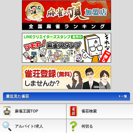
最近見た雀荘
一覧
麻雀王国TOP
雀荘検索
アルバイト/求人
何切る