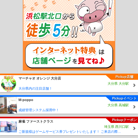
越水駅
陸奥森田駅
中田駅
木造駅
五所川原駅
津軽五所川原駅
陸奥鶴田駅
鶴
泊駅
板柳駅
林崎駅
藤崎駅
油川駅
津軽宮田駅
奥内駅
左堰駅
後潟駅
中沢
駅
蓬田駅
郷沢駅
瀬辺地駅
蟹田駅
大平駅
大川平駅
今別駅
津軽浜名駅
三
厩駅
長苗代駅
本八戸駅
小中野駅
陸奥湊駅
白銀駅
鮫駅
プレイピア白浜駅
陸奥白浜駅
種差海岸駅
大久喜駅
金浜駅
大蛇駅
階上駅
十川駅
五農校前駅
津軽飯詰駅
毘沙門駅
嘉瀬駅
金木駅
芦野公園駅
川倉駅
大沢内駅
深郷田駅
津軽中里駅
弘前東高前駅
運動公園前駅
新里駅
館田駅
平賀駅
柏農高校前駅
津軽尾上駅
尾上高校前駅
田舎館駅
境松駅
黒石駅
宿川原駅
鯖石駅
石川プー
ル前駅
石川駅
義塾高校前駅
津軽大沢駅
松木平駅
小栗山駅
千年駅
聖愛中高
前駅
弘前学院大前駅
弘高下駅
中央弘前駅
大曲駅
柳沢駅
七百駅
古里駅
三
農校前駅
高清水駅
北里大学前駅
工業高校前駅
ひがし野団地駅
十和田市駅
目
時駅
三戸駅
諏訪ノ平駅
剣吉駅
苫米地駅
北高岩駅
筒井駅
Pickup店舗
マーチャオ オレンジ 大分店
大分県 大分駅
大分県内の注目店舗！
Pickupイベント
M-poppo
大分県 高城駅
成績管理システム採用中！
Pickupクーポン
麻雀 ファーストクラス
埼玉県 西川口駅
ご新規様はゲームサービス券プレゼントいたします！ ご来店の際に従業員に「麻雀王国みた」とスタッフにお伝えください♪