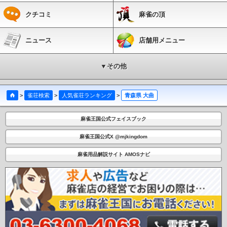
クチコミ
麻雀の頂
ニュース
店舗用メニュー
▼その他
>
雀荘検索
>
人気雀荘ランキング
>
青森県 大曲
麻雀王国公式フェイスブック
麻雀王国公式X @mjkingdom
麻雀用品解説サイト AMOSナビ