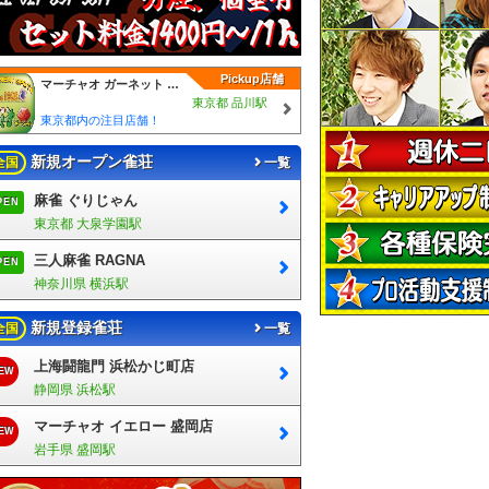
Pickup店舗
マーチャオ ガーネット 品川店
東京都 品川駅
東京都内の注目店舗！
新規オープン雀荘
全国
一覧
麻雀 ぐりじゃん
PEN
東京都 大泉学園駅
三人麻雀 RAGNA
PEN
神奈川県 横浜駅
新規登録雀荘
全国
一覧
上海闘龍門 浜松かじ町店
EW
静岡県 浜松駅
マーチャオ イエロー 盛岡店
EW
岩手県 盛岡駅