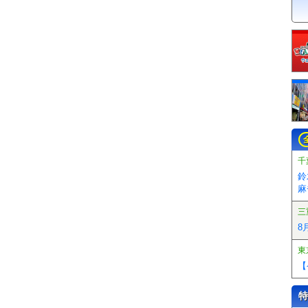
千
鈴
麻
三
8
東
【
特