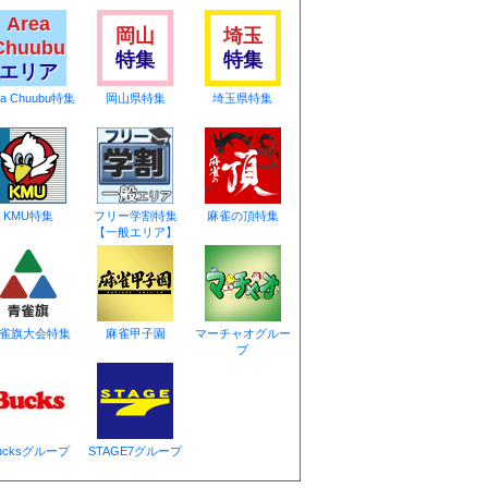
Area
岡山
埼玉
Chuubu
特集
特集
エリア
ea Chuubu特集
岡山県特集
埼玉県特集
KMU特集
フリー学割特集
麻雀の頂特集
【一般エリア】
雀旗大会特集
麻雀甲子園
マーチャオグルー
プ
ucksグループ
STAGE7グループ