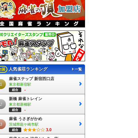
人気雀荘ランキング
全国
一覧
麻雀ステップ 新宿西口店
1
東京都新宿駅
-
総合
新橋 麻雀トレイン
2
東京都新橋駅
-
総合
麻雀 うさぎがかめ
3
茨城県龍ケ崎市駅
3.0
総合