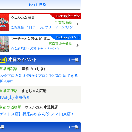
もっと見る
Pickupクーポン
ウェルカム 柏店
千葉県 柏駅
ご新規様 1日ずーっとフリーゲーム代1ゲームあたり50円引！！
Pickupイベント
マーチャオ λ (ラムダ) 北千住店
東京都 北千住駅
☆ご新規様・紹介キャンペーン☆
本日のイベント
全国
一覧
葉県 都賀駅
麻雀 力（りき）
木優プロ＆朝比奈ゆりプロと100%対局できる
雀大会🀄️
重県 新正駅
まぁじゃん広場
月8日(土) 高橋侑希
京都 水道橋駅
ウェルカム 水道橋店
ゲスト来店】折原みかさん(タレント)来店！
集
一覧