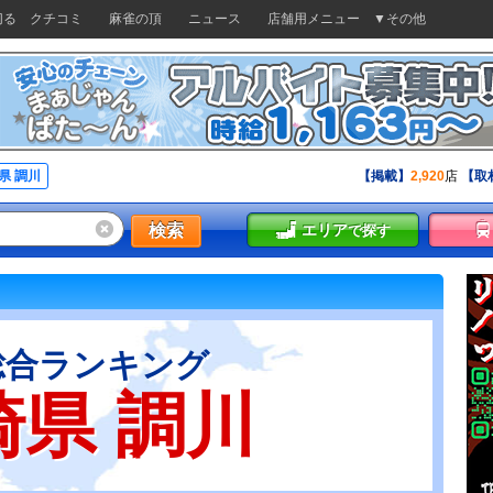
切る
クチコミ
麻雀の頂
ニュース
店舗用メニュー
▼その他
県 調川
【掲載】
2,920
店
【取
検索
エリア
で探す
総合ランキング
崎県 調川