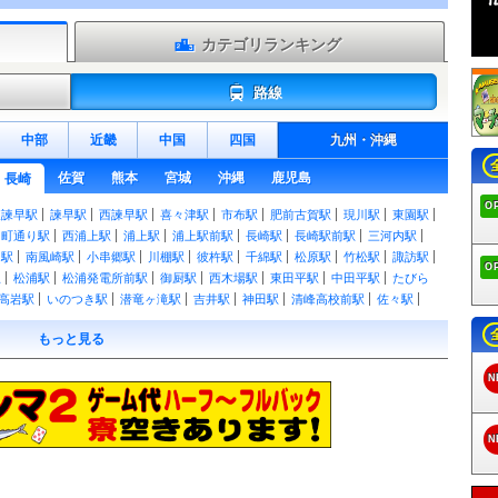
カテゴリランキング
路線
中部
近畿
中国
四国
九州
・
沖縄
佐賀
熊本
宮城
沖縄
鹿児島
長崎
O
東諫早駅
諫早駅
西諫早駅
喜々津駅
市布駅
肥前古賀駅
現川駅
東園駅
和町通り駅
西浦上駅
浦上駅
浦上駅前駅
長崎駅
長崎駅前駅
三河内駅
ス駅
南風崎駅
小串郷駅
川棚駅
彼杵駅
千綿駅
松原駅
竹松駅
諏訪駅
O
駅
松浦駅
松浦発電所前駅
御厨駅
西木場駅
東田平駅
中田平駅
たびら
高岩駅
いのつき駅
潜竜ヶ滝駅
吉井駅
神田駅
清峰高校前駅
佐々駅
駅
本山駅
中里駅
皆瀬駅
野中駅
左石駅
泉福寺駅
山の田駅
北佐世保
もっと見る
野本町駅
干拓の里駅
森山駅
釜ノ鼻駅
諫早東高校前駅
愛野駅
阿母崎
比良町駅
島鉄湯江駅
大三東駅
松尾町駅
三会駅
島原駅
島鉄本社前駅
N
深江駅
深江駅
布津新田駅
布津駅
堂崎駅
蒲河駅
有家駅
西有家駅
龍
有馬吉川駅
東大屋駅
口之津駅
白浜海水浴場前駅
加津佐駅
赤迫駅
住
浦上車庫前駅
大橋駅
松山町駅
浜口町駅
大学病院前駅
茂里町駅
銭
N
出島駅
築町駅
西浜町駅
観光通り駅
思案橋駅
正覚寺下駅
蛍茶屋駅
駅
桜町駅
賑橋駅
市民病院前駅
大浦海岸通り駅
大浦天主堂下駅
石橋駅