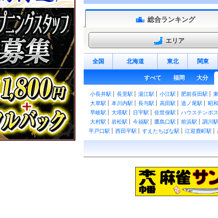
総合ランキング
エリア
全国
北海道
東北
関東
すべて
福岡
大分
小長井駅
長里駅
湯江駅
小江駅
肥前長田駅
大草駅
本川内駅
長与駅
高田駅
道ノ尾駅
昭
早岐駅
大塔駅
日宇駅
佐世保駅
ハウステンボ
大村駅
岩松駅
今福駅
鷹島口駅
前浜駅
調川
平戸口駅
西田平駅
すえたちばな駅
江迎鹿町駅
小浦駅
真申駅
棚方駅
相浦駅
大学駅
上相浦
駅
中佐世保駅
佐世保中央駅
本諫早駅
幸駅
小
駅
吾妻駅
古部駅
大正駅
西郷駅
神代町駅
多
南島原駅
島原外港駅
秩父が浦駅
安徳駅
瀬野
石駅
北有馬駅
常光寺前駅
浦田観音駅
原城駅
吉駅
千歳町駅
若葉町駅
長崎大学前駅
岩屋橋駅
座町駅
宝町駅
八千代町駅
五島町駅
大波止駅
新中川町駅
新大工町駅
諏訪神社前駅
公会堂前