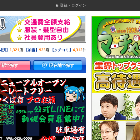
登録・ログイン
材済】
1,321
店
【加盟】
923
店
【クチコミ】
4,312
件
駅
現在地
で探す
で探す