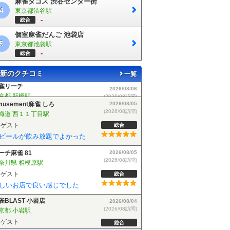
麻雀タコス 渋谷センター街
4
東京都渋谷駅
-
総合
個室麻雀だんご 池袋店
5
東京都池袋駅
-
総合
新のクチコミ
一覧
musement麻雀 しろ
2026/08/05
(2026/08訪問)
海道 西１１丁目駅
ゲスト
総合
ビールが飲み放題でよかった
ーチ麻雀 81
2026/08/05
(2026/08訪問)
奈川県 相模原駅
ゲスト
総合
しいお店で良い感じでした
雀BLAST 小岩店
2026/08/04
(2026/08訪問)
京都 小岩駅
ゲスト
総合
麻雀BLASTさんでフリーデビューしました！お客さんも優しい方で楽しく遊べました！