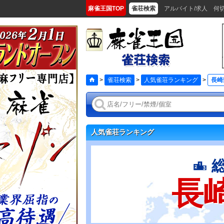
麻雀王国TOP
雀荘検索
アルバイト/求人
何
>
雀荘検索
>
人気雀荘ランキング
>
長崎
人気雀荘ランキング
長