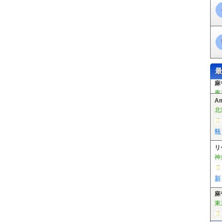
最
A
北
瓶
リ
神
新
麻
東