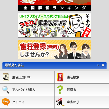
最近見た雀荘
一覧
麻雀王国TOP
雀荘検索
アルバイト/求人
何切る
クチコミ
麻雀の頂