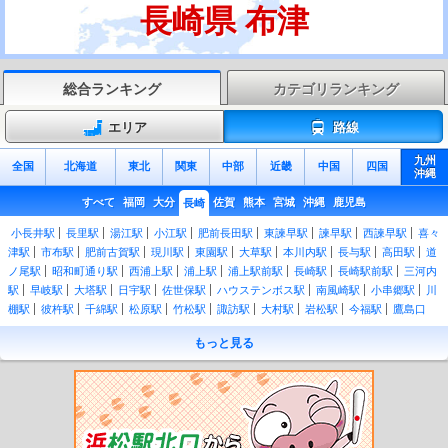
長崎県 布津
総合ランキング
カテゴリランキング
エリア
路線
九州
全国
北海道
東北
関東
中部
近畿
中国
四国
沖縄
すべて
福岡
大分
佐賀
熊本
宮城
沖縄
鹿児島
長崎
小長井駅
長里駅
湯江駅
小江駅
肥前長田駅
東諫早駅
諫早駅
西諫早駅
喜々
津駅
市布駅
肥前古賀駅
現川駅
東園駅
大草駅
本川内駅
長与駅
高田駅
道
ノ尾駅
昭和町通り駅
西浦上駅
浦上駅
浦上駅前駅
長崎駅
長崎駅前駅
三河内
駅
早岐駅
大塔駅
日宇駅
佐世保駅
ハウステンボス駅
南風崎駅
小串郷駅
川
棚駅
彼杵駅
千綿駅
松原駅
竹松駅
諏訪駅
大村駅
岩松駅
今福駅
鷹島口
駅
前浜駅
調川駅
松浦駅
松浦発電所前駅
御厨駅
西木場駅
東田平駅
中田平
もっと見る
駅
たびら平戸口駅
西田平駅
すえたちばな駅
江迎鹿町駅
高岩駅
いのつき駅
潜竜ヶ滝駅
吉井駅
神田駅
清峰高校前駅
佐々駅
小浦駅
真申駅
棚方駅
相浦
駅
大学駅
上相浦駅
本山駅
中里駅
皆瀬駅
野中駅
左石駅
泉福寺駅
山の田
駅
北佐世保駅
中佐世保駅
佐世保中央駅
本諫早駅
幸駅
小野本町駅
干拓の里
駅
森山駅
釜ノ鼻駅
諫早東高校前駅
愛野駅
阿母崎駅
吾妻駅
古部駅
大正
駅
西郷駅
神代町駅
多比良町駅
島鉄湯江駅
大三東駅
松尾町駅
三会駅
島原