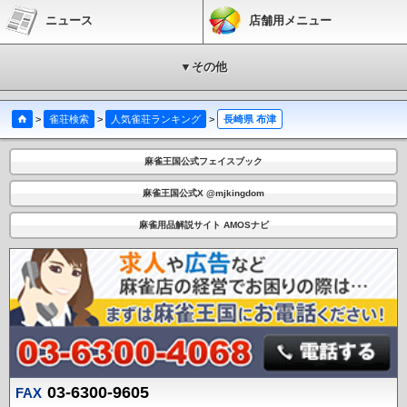
ニュース
店舗用メニュー
▼その他
>
雀荘検索
>
人気雀荘ランキング
>
長崎県 布津
麻雀王国公式フェイスブック
麻雀王国公式X @mjkingdom
麻雀用品解説サイト AMOSナビ
03-6300-9605
FAX