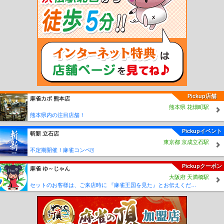
駅
島鉄本社前駅
南島原駅
島原外港駅
秩父が浦駅
安徳駅
瀬野深江駅
深江
駅
布津新田駅
布津駅
堂崎駅
蒲河駅
有家駅
西有家駅
龍石駅
北有馬駅
常
光寺前駅
浦田観音駅
原城駅
有馬吉川駅
東大屋駅
口之津駅
白浜海水浴場前
駅
加津佐駅
赤迫駅
住吉駅
千歳町駅
若葉町駅
長崎大学前駅
岩屋橋駅
浦上
車庫前駅
大橋駅
松山町駅
浜口町駅
大学病院前駅
茂里町駅
銭座町駅
宝町
駅
八千代町駅
五島町駅
大波止駅
出島駅
築町駅
西浜町駅
観光通り駅
思案
橋駅
正覚寺下駅
蛍茶屋駅
新中川町駅
新大工町駅
諏訪神社前駅
公会堂前駅
桜町駅
賑橋駅
市民病院前駅
大浦海岸通り駅
大浦天主堂下駅
石橋駅
Pickup店舗
麻雀カボ 熊本店
熊本県 花畑町駅
熊本県内の注目店舗！
Pickupイベント
斬新 立石店
東京都 京成立石駅
不定期開催！麻雀コンペ🀄
Pickupクーポン
麻雀 ゆ～じゃん
大阪府 天満橋駅
セットのお客様は、ご来店時に 『麻雀王国を見た』とお伝えください(_ _) セット料金が5時間3000円に✨