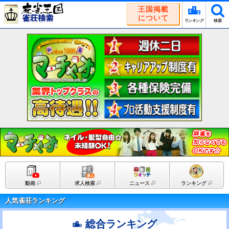
王国掲載
について
ランキング
検索
動画
求人検索
ニュース
ランキング
人気雀荘ランキング
総合ランキング