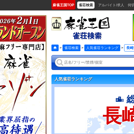
麻雀王国TOP
雀荘検索
アルバイト/求人
何
>
雀荘検索
>
人気雀荘ランキング
>
長崎
人気雀荘ランキング
長