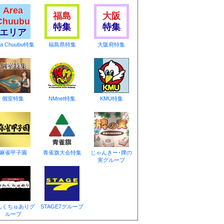
Area
福島
大阪
Chuubu
特集
特集
エリア
ea Chuubu特集
福島県特集
大阪府特集
個室特集
NMnet特集
KMU特集
麻雀甲子園
青雀旗大会特集
じゃんきー･牌の
実グループ
んくちゅありグ
STAGE7グループ
ループ