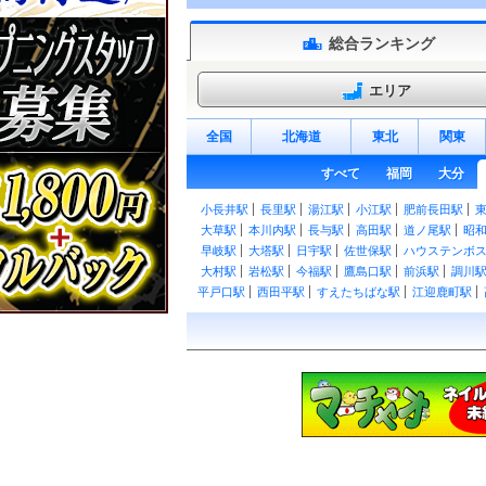
総合ランキング
エリア
全国
北海道
東北
関東
すべて
福岡
大分
小長井駅
長里駅
湯江駅
小江駅
肥前長田駅
大草駅
本川内駅
長与駅
高田駅
道ノ尾駅
昭
早岐駅
大塔駅
日宇駅
佐世保駅
ハウステンボ
大村駅
岩松駅
今福駅
鷹島口駅
前浜駅
調川
平戸口駅
西田平駅
すえたちばな駅
江迎鹿町駅
小浦駅
真申駅
棚方駅
相浦駅
大学駅
上相浦
駅
中佐世保駅
佐世保中央駅
本諫早駅
幸駅
小
駅
吾妻駅
古部駅
大正駅
西郷駅
神代町駅
多
南島原駅
島原外港駅
秩父が浦駅
安徳駅
瀬野
石駅
北有馬駅
常光寺前駅
浦田観音駅
原城駅
吉駅
千歳町駅
若葉町駅
長崎大学前駅
岩屋橋駅
座町駅
宝町駅
八千代町駅
五島町駅
大波止駅
新中川町駅
新大工町駅
諏訪神社前駅
公会堂前