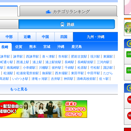
カテゴリランキング
路線
中部
近畿
中国
四国
九州
・
沖縄
佐賀
熊本
宮城
沖縄
鹿児島
長崎
O
東諫早駅
諫早駅
西諫早駅
喜々津駅
市布駅
肥前古賀駅
現川駅
東園駅
和町通り駅
西浦上駅
浦上駅
浦上駅前駅
長崎駅
長崎駅前駅
三河内駅
ス駅
南風崎駅
小串郷駅
川棚駅
彼杵駅
千綿駅
松原駅
竹松駅
諏訪駅
O
駅
松浦駅
松浦発電所前駅
御厨駅
西木場駅
東田平駅
中田平駅
たびら
高岩駅
いのつき駅
潜竜ヶ滝駅
吉井駅
神田駅
清峰高校前駅
佐々駅
駅
本山駅
中里駅
皆瀬駅
野中駅
左石駅
泉福寺駅
山の田駅
北佐世保
もっと見る
野本町駅
干拓の里駅
森山駅
釜ノ鼻駅
諫早東高校前駅
愛野駅
阿母崎
比良町駅
島鉄湯江駅
大三東駅
松尾町駅
三会駅
島原駅
島鉄本社前駅
N
深江駅
深江駅
布津新田駅
布津駅
堂崎駅
蒲河駅
有家駅
西有家駅
龍
有馬吉川駅
東大屋駅
口之津駅
白浜海水浴場前駅
加津佐駅
赤迫駅
住
浦上車庫前駅
大橋駅
松山町駅
浜口町駅
大学病院前駅
茂里町駅
銭
N
出島駅
築町駅
西浜町駅
観光通り駅
思案橋駅
正覚寺下駅
蛍茶屋駅
駅
桜町駅
賑橋駅
市民病院前駅
大浦海岸通り駅
大浦天主堂下駅
石橋駅