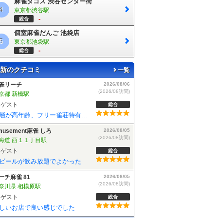
麻雀タコス 渋谷センター街
4
東京都渋谷駅
-
総合
個室麻雀だんご 池袋店
5
東京都池袋駅
-
総合
新のクチコミ
一覧
musement麻雀 しろ
2026/08/05
(2026/08訪問)
海道 西１１丁目駅
ゲスト
総合
ビールが飲み放題でよかった
ーチ麻雀 81
2026/08/05
(2026/08訪問)
奈川県 相模原駅
ゲスト
総合
しいお店で良い感じでした
雀BLAST 小岩店
2026/08/04
(2026/08訪問)
京都 小岩駅
ゲスト
総合
麻雀BLASTさんでフリーデビューしました！お客さんも優しい方で楽しく遊べました！