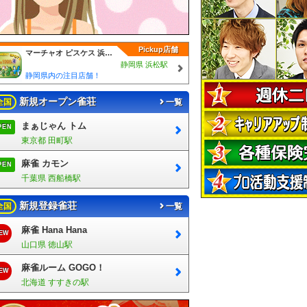
Pickup店舗
マーチャオ ピスケス 浜松店
静岡県 浜松駅
静岡県内の注目店舗！
新規オープン雀荘
全国
一覧
まぁじゃん トム
PEN
東京都 田町駅
麻雀 カモン
PEN
千葉県 西船橋駅
新規登録雀荘
全国
一覧
麻雀 Hana Hana
EW
山口県 徳山駅
麻雀ルーム GOGO！
EW
北海道 すすきの駅