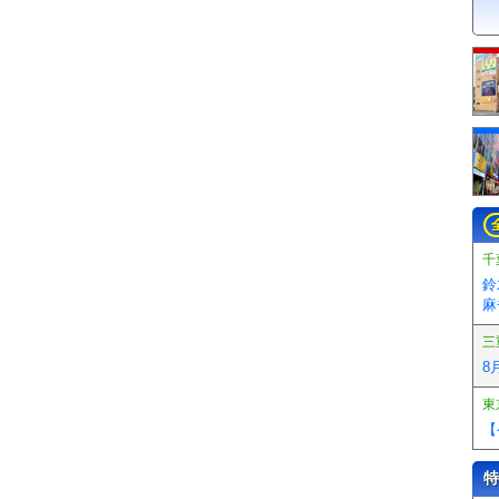
千
鈴
麻
三
8
東
【
特