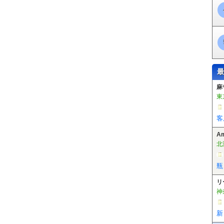
最
A
北
瓶
リ
神
新
麻
東