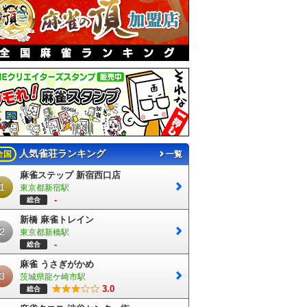
人気雀荘ランキング
全国
一覧
麻雀ステップ 新宿西口店
1
東京都新宿駅
-
総合
新橋 麻雀トレイン
2
東京都新橋駅
-
総合
麻雀 うさぎがかめ
3
茨城県龍ケ崎市駅
3.0
総合