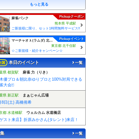
もっと見る
Pickupクーポン
麻雀バンク
熊本県 平成駅
ご新規様に限り、セット1時間無料サービス!!
Pickupイベント
マーチャオ λ (ラムダ) 北千住店
東京都 北千住駅
☆ご新規様・紹介キャンペーン☆
本日のイベント
全国
一覧
葉県 都賀駅
麻雀 力（りき）
木優プロ＆朝比奈ゆりプロと100%対局できる
雀大会🀄️
重県 新正駅
まぁじゃん広場
月8日(土) 高橋侑希
京都 水道橋駅
ウェルカム 水道橋店
ゲスト来店】折原みかさん(タレント)来店！
集
一覧