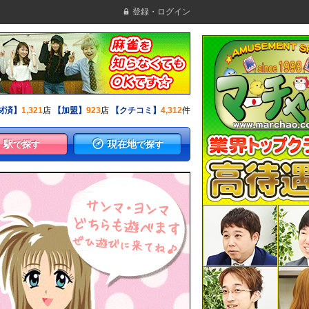
登録・ログイン
材済】
1,321
店
【加盟】
923
店
【クチコミ】
4,312
件
駅
現在地
で探す
で探す