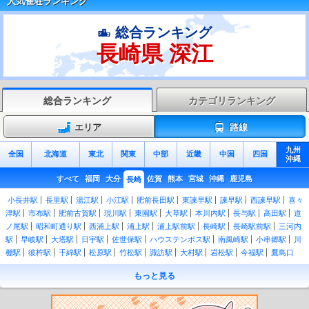
人気雀荘ランキング
総合ランキング
長崎県 深江
総合ランキング
カテゴリランキング
エリア
路線
九州
全国
北海道
東北
関東
中部
近畿
中国
四国
沖縄
すべて
福岡
大分
佐賀
熊本
宮城
沖縄
鹿児島
長崎
小長井駅
長里駅
湯江駅
小江駅
肥前長田駅
東諫早駅
諫早駅
西諫早駅
喜々
津駅
市布駅
肥前古賀駅
現川駅
東園駅
大草駅
本川内駅
長与駅
高田駅
道
ノ尾駅
昭和町通り駅
西浦上駅
浦上駅
浦上駅前駅
長崎駅
長崎駅前駅
三河内
駅
早岐駅
大塔駅
日宇駅
佐世保駅
ハウステンボス駅
南風崎駅
小串郷駅
川
棚駅
彼杵駅
千綿駅
松原駅
竹松駅
諏訪駅
大村駅
岩松駅
今福駅
鷹島口
駅
前浜駅
調川駅
松浦駅
松浦発電所前駅
御厨駅
西木場駅
東田平駅
中田平
もっと見る
駅
たびら平戸口駅
西田平駅
すえたちばな駅
江迎鹿町駅
高岩駅
いのつき駅
潜竜ヶ滝駅
吉井駅
神田駅
清峰高校前駅
佐々駅
小浦駅
真申駅
棚方駅
相浦
駅
大学駅
上相浦駅
本山駅
中里駅
皆瀬駅
野中駅
左石駅
泉福寺駅
山の田