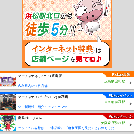
駅
北佐世保駅
中佐世保駅
佐世保中央駅
本諫早駅
幸駅
小野本町駅
干拓の里
駅
森山駅
釜ノ鼻駅
諫早東高校前駅
愛野駅
阿母崎駅
吾妻駅
古部駅
大正
駅
西郷駅
神代町駅
多比良町駅
島鉄湯江駅
大三東駅
松尾町駅
三会駅
島原
駅
島鉄本社前駅
南島原駅
島原外港駅
秩父が浦駅
安徳駅
瀬野深江駅
深江
駅
布津新田駅
布津駅
堂崎駅
蒲河駅
有家駅
西有家駅
龍石駅
北有馬駅
常
光寺前駅
浦田観音駅
原城駅
有馬吉川駅
東大屋駅
口之津駅
白浜海水浴場前
駅
加津佐駅
赤迫駅
住吉駅
千歳町駅
若葉町駅
長崎大学前駅
岩屋橋駅
浦上
車庫前駅
大橋駅
松山町駅
浜口町駅
大学病院前駅
茂里町駅
銭座町駅
宝町
駅
八千代町駅
五島町駅
大波止駅
出島駅
築町駅
西浜町駅
観光通り駅
思案
橋駅
正覚寺下駅
蛍茶屋駅
新中川町駅
新大工町駅
諏訪神社前駅
公会堂前駅
桜町駅
賑橋駅
市民病院前駅
大浦海岸通り駅
大浦天主堂下駅
石橋駅
Pickup店舗
マーチャオ φ (ファイ) 広島店
広島県 立町駅
広島県内の注目店舗！
Pickupイベント
マーチャオ Υ (ウプシロン) 赤羽店
東京都 赤羽駅
☆ご新規様・紹介キャンペーン☆
Pickupクーポン
麻雀 ゆ～じゃん
大阪府 天満橋駅
セットのお客様は、ご来店時に 『麻雀王国を見た』とお伝えください(_ _) セット料金が5時間3000円に✨