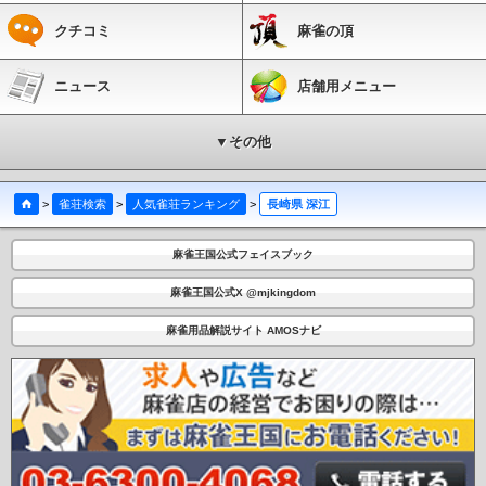
クチコミ
麻雀の頂
ニュース
店舗用メニュー
▼その他
>
雀荘検索
>
人気雀荘ランキング
>
長崎県 深江
麻雀王国公式フェイスブック
麻雀王国公式X @mjkingdom
麻雀用品解説サイト AMOSナビ