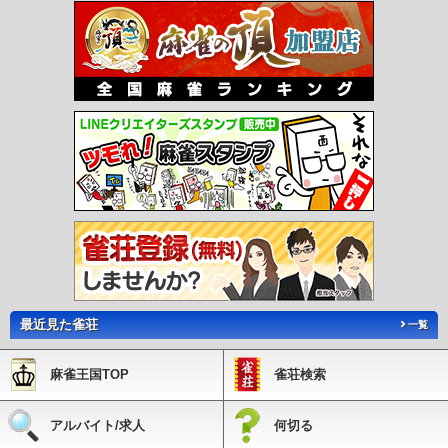
最近見た雀荘
一覧
麻雀王国TOP
雀荘検索
アルバイト/求人
何切る