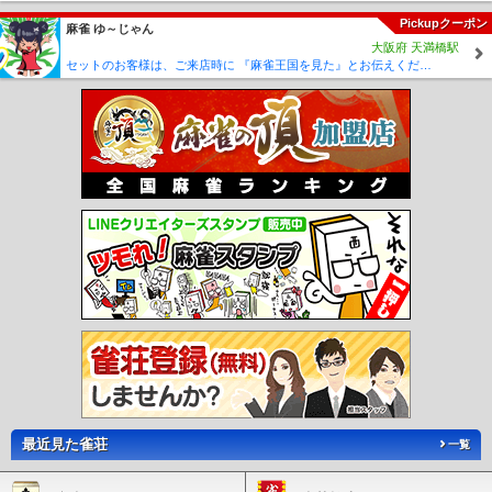
駅
犀川駅
東犀川三四郎駅
新豊津駅
豊津駅
今川河童駅
美夜古泉駅
福岡空港
駅
東比恵駅
祇園駅
中洲川端駅
天神駅
赤坂駅
大濠公園駅
唐人町駅
Pickupクーポン
西新
麻雀 ゆ～じゃん
駅
藤崎駅
室見駅
呉服町駅
千代県庁口駅
馬出九大病院前駅
箱崎宮前駅
箱崎
大阪府 天満橋駅
九大前駅
橋本駅
次郎丸駅
賀茂駅
野芥駅
梅林駅
福大前駅
七隈駅
セットのお客様は、ご来店時に 『麻雀王国を見た』とお伝えください(_ _) セット料金が5時間3000円に✨
金山駅
茶山駅
別府駅
六本松駅
桜坂駅
薬院大通駅
渡辺通駅
天神南駅
平和通駅
旦
過駅
香春口三萩野駅
片野駅
城野駅
北方駅
競馬場前駅
守恒駅
徳力公団前
駅
徳力嵐山口駅
志井駅
企救丘駅
西黒崎駅
熊西駅
萩原駅
穴生駅
森下駅
今池駅
永犬丸駅
三ヶ森駅
西山駅
通谷駅
東中間駅
筑豊中間駅
希望が丘高校
前駅
筑豊香月駅
楠橋駅
新木屋瀬駅
木屋瀬駅
遠賀野駅
感田駅
筑豊直方駅
出光美術館駅
ノーフォーク広場駅
関門海峡めかり駅
最近見た雀荘
一覧