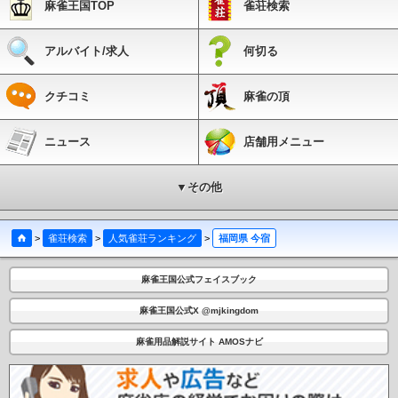
麻雀王国TOP
雀荘検索
アルバイト/求人
何切る
クチコミ
麻雀の頂
ニュース
店舗用メニュー
▼その他
>
雀荘検索
>
人気雀荘ランキング
>
福岡県 今宿
麻雀王国公式フェイスブック
麻雀王国公式X @mjkingdom
麻雀用品解説サイト AMOSナビ