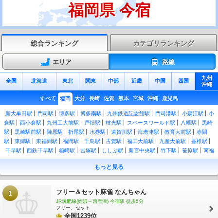
福岡県 今宿
総合ランキング
カテゴリランキング
エリア
路線
九州
全国
北海道
東北
関東
中部
近畿
中国
四国
沖縄
すべて
大分
長崎
佐賀
熊本
宮城
沖縄
鹿児島
福岡
新大牟田駅
門司駅
博多駅
博多南駅
九州鉄道記念館駅
門司港駅
小森江駅
小
倉駅
西小倉駅
九州工大前駅
戸畑駅
枝光駅
スペースワールド駅
八幡駅
黒崎
駅
黒崎駅前駅
陣原駅
折尾駅
水巻駅
遠賀川駅
海老津駅
教育大前駅
赤間
駅
東郷駅
東福間駅
福間駅
千鳥駅
古賀駅
福工大前駅
九産大前駅
香椎駅
千早駅
西鉄千早駅
箱崎駅
吉塚駅
ししぶ駅
新宮中央駅
竹下駅
笹原駅
南福
岡駅
春日駅
大野城駅
水城駅
都府楼南駅
二日市駅
天拝山駅
原田駅
久留米
もっと見る
駅
荒木駅
西牟田駅
羽犬塚駅
筑後船小屋駅
瀬高駅
南瀬高駅
渡瀬駅
吉野
駅
銀水駅
大牟田駅
南小倉駅
城野駅
安部山公園駅
下曽根駅
朽網駅
苅田
駅
小波瀬西工大前駅
行橋駅
南行橋駅
新田原駅
築城駅
椎田駅
豊前松江駅
フリー＆セット麻雀 なんちゃん
1
宇島駅
三毛門駅
吉富駅
桂川駅
筑前大分駅
九郎原駅
城戸南蔵院前駅
筑前山
JR筑肥線(姪浜～西唐津) 今宿駅 徒歩5分
手駅
篠栗駅
門松駅
長者原駅
原町駅
柚須駅
姪浜駅
下山門駅
今宿駅
九大
フリー、セット
学研都市駅
周船寺駅
波多江駅
全国1239位
筑前前原駅
美咲が丘駅
加布里駅
一貴山駅
筑