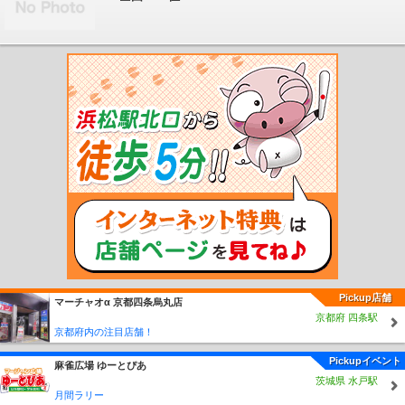
前深江駅
大入駅
福吉駅
鹿家駅
若松駅
藤ノ木駅
奥洞海駅
二島駅
本城駅
東水巻駅
中間駅
筑前垣生駅
鞍手駅
筑前植木駅
新入駅
直方駅
勝野駅
小竹
駅
鯰田駅
浦田駅
新飯塚駅
飯塚駅
天道駅
上穂波駅
筑前内野駅
筑前山家
駅
南久留米駅
久留米大学前駅
御井駅
善導寺駅
筑後草野駅
田主丸駅
筑後吉
井駅
うきは駅
筑後大石駅
久留米高校前駅
石田駅
志井公園駅
志井駅
石原町
駅
呼野駅
採銅所駅
香春駅
一本松駅
田川伊田駅
田川後藤寺駅
池尻駅
豊前
川崎駅
西添田駅
添田駅
豊前桝田駅
彦山駅
筑前岩屋駅
大行司駅
宝珠山駅
歓遊舎ひこさん駅
上三緒駅
下鴨生駅
筑前庄内駅
船尾駅
西戸崎駅
海ノ中道
駅
雁ノ巣駅
奈多駅
和白駅
香椎神宮駅
舞松原駅
土井駅
伊賀駅
酒殿駅
須
恵駅
須恵中央駅
新原駅
宇美駅
西鉄福岡（天神）駅
薬院駅
西鉄平尾駅
高宮
駅
大橋駅
井尻駅
雑餉隈駅
春日原駅
白木原駅
下大利駅
都府楼前駅
西鉄二
日市駅
朝倉街道駅
桜台駅
筑紫駅
津古駅
三国が丘駅
三沢駅
大保駅
小郡
駅
西鉄小郡駅
端間駅
味坂駅
宮の陣駅
櫛原駅
西鉄久留米駅
花畑駅
試験場
前駅
津福駅
安武駅
大善寺駅
三潴駅
犬塚駅
大溝駅
八丁牟田駅
蒲池駅
矢
加部駅
西鉄柳川駅
徳益駅
塩塚駅
西鉄中島駅
江の浦駅
開駅
西鉄渡瀬駅
倉
永駅
東甘木駅
西鉄銀水駅
新栄町駅
紫駅
西鉄五条駅
太宰府駅
五郎丸駅
学
校前駅
古賀茶屋駅
北野駅
大城駅
金島駅
大堰駅
本郷駅
上浦駅
馬田駅
甘
Pickup店舗
マーチャオα 京都四条烏丸店
木駅
貝塚駅
名島駅
香椎宮前駅
西鉄香椎駅
香椎花園前駅
唐の原駅
三苫駅
京都府 四条駅
西鉄新宮駅
古賀ゴルフ場前駅
西鉄古賀駅
花見駅
西鉄福間駅
宮地岳駅
津屋崎
京都府内の注目店舗！
駅
大板井駅
松崎駅
今隈駅
西太刀洗駅
山隈駅
太刀洗駅
高田駅
南直方御殿
口駅
あかぢ駅
藤棚駅
中泉駅
市場駅
ふれあい生力駅
赤池駅
人見駅
金田
Pickupイベント
麻雀広場 ゆーとぴあ
駅
上金田駅
糒駅
田川市立病院駅
下伊田駅
豊前大熊駅
松山駅
糸田駅
大藪
茨城県 水戸駅
駅
上伊田駅
勾金駅
柿下温泉口駅
内田駅
赤駅
油須原駅
源じいの森駅
崎山
月間ラリー