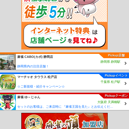
山駅
高野下駅
下古沢駅
上古沢駅
紀伊細川駅
紀伊神谷駅
極楽橋駅
高野山
駅
学門駅
紀伊御坊駅
市役所前駅
西御坊駅
田中口駅
日前宮駅
神前駅
竈山
駅
交通センター前駅
岡崎前駅
吉礼駅
伊太祈曽駅
山東駅
大池遊園駅
西山口
駅
甘露寺前駅
貴志駅
Pickup店舗
麻雀 CABO(カボ) 静岡店
静岡県 静岡駅
静岡県内の注目店舗！
Pickupイベント
マーチャオ タウラス 松戸店
千葉県 松戸駅
☆ご新規様・紹介キャンペーン☆
Pickupクーポン
麻雀 ゆ～じゃん
大阪府 天満橋駅
セットのお客様は、ご来店時に 『麻雀王国を見た』とお伝えください(_ _) セット料金が5時間3000円に✨