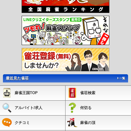
最近見た雀荘
一覧
麻雀王国TOP
雀荘検索
アルバイト/求人
何切る
クチコミ
麻雀の頂