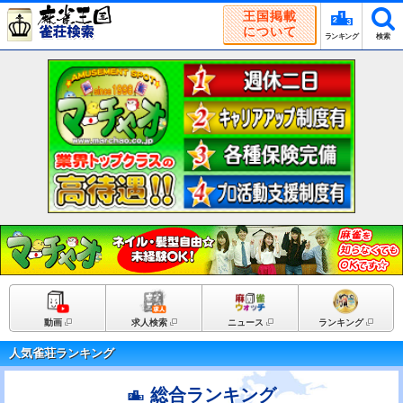
王国掲載
について
ランキング
検索
動画
求人検索
ニュース
ランキング
人気雀荘ランキング
総合ランキング