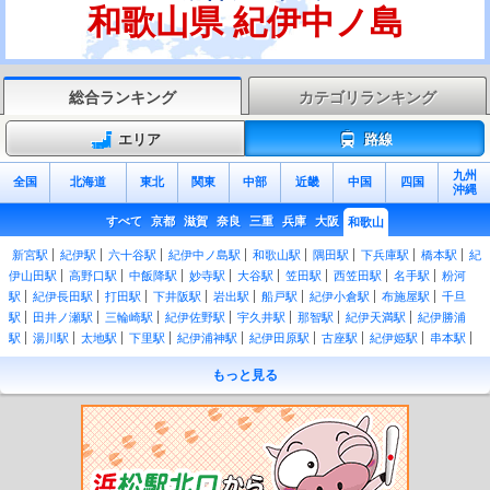
和歌山県 紀伊中ノ島
総合ランキング
カテゴリランキング
エリア
路線
九州
全国
北海道
東北
関東
中部
近畿
中国
四国
沖縄
すべて
京都
滋賀
奈良
三重
兵庫
大阪
和歌山
新宮駅
紀伊駅
六十谷駅
紀伊中ノ島駅
和歌山駅
隅田駅
下兵庫駅
橋本駅
紀
伊山田駅
高野口駅
中飯降駅
妙寺駅
大谷駅
笠田駅
西笠田駅
名手駅
粉河
駅
紀伊長田駅
打田駅
下井阪駅
岩出駅
船戸駅
紀伊小倉駅
布施屋駅
千旦
駅
田井ノ瀬駅
三輪崎駅
紀伊佐野駅
宇久井駅
那智駅
紀伊天満駅
紀伊勝浦
駅
湯川駅
太地駅
下里駅
紀伊浦神駅
紀伊田原駅
古座駅
紀伊姫駅
串本駅
紀伊有田駅
田並駅
田子駅
和深駅
江住駅
見老津駅
周参見駅
紀伊日置駅
椿
もっと見る
駅
紀伊富田駅
白浜駅
朝来駅
紀伊新庄駅
紀伊田辺駅
芳養駅
南部駅
岩代
駅
切目駅
印南駅
稲原駅
和佐駅
道成寺駅
御坊駅
紀伊内原駅
紀伊由良駅
広川ビーチ駅
湯浅駅
藤並駅
紀伊宮原駅
箕島駅
初島駅
下津駅
加茂郷駅
冷
水浦駅
海南駅
黒江駅
紀三井寺駅
宮前駅
紀和駅
和歌山市駅
紀ノ川駅
和歌
山大学前駅
和歌山港駅
東松江駅
中松江駅
八幡前駅
西ノ庄駅
二里ヶ浜駅
磯
ノ浦駅
加太駅
紀見峠駅
林間田園都市駅
御幸辻駅
紀伊清水駅
学文路駅
九度