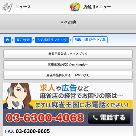
ニュース
店舗用メニュー
▼その他
>
雀荘検索
>
人気雀荘ランキング
>
和歌山県 紀伊中ノ島
麻雀王国公式フェイスブック
麻雀王国公式X @mjkingdom
麻雀用品解説サイト AMOSナビ
03-6300-9605
FAX