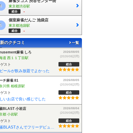
麻雀タコス 渋谷センター街
4
東京都渋谷駅
-
総合
個室麻雀だんご 池袋店
5
東京都池袋駅
-
総合
新のクチコミ
一覧
musement麻雀 しろ
2026/08/05
(2026/08訪問)
海道 西１１丁目駅
ゲスト
総合
ビールが飲み放題でよかった
ーチ麻雀 81
2026/08/05
(2026/08訪問)
奈川県 相模原駅
ゲスト
総合
しいお店で良い感じでした
雀BLAST 小岩店
2026/08/04
(2026/08訪問)
京都 小岩駅
ゲスト
総合
麻雀BLASTさんでフリーデビューしました！お客さんも優しい方で楽しく遊べました！