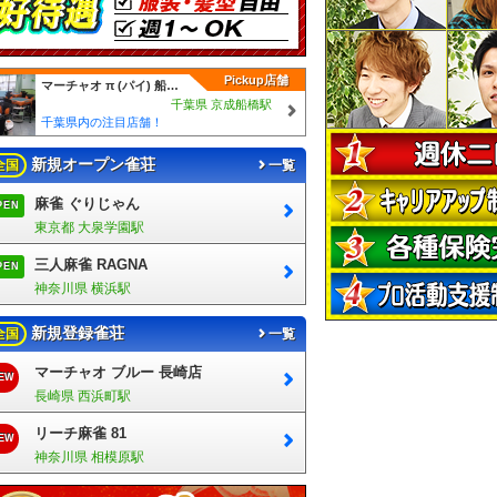
Pickup店舗
マーチャオ π (パイ) 船橋店
千葉県 京成船橋駅
千葉県内の注目店舗！
新規オープン雀荘
全国
一覧
麻雀 ぐりじゃん
PEN
東京都 大泉学園駅
三人麻雀 RAGNA
PEN
神奈川県 横浜駅
新規登録雀荘
全国
一覧
マーチャオ ブルー 長崎店
EW
長崎県 西浜町駅
リーチ麻雀 81
EW
神奈川県 相模原駅