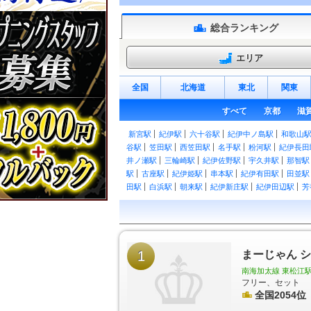
総合ランキング
エリア
全国
北海道
東北
関東
すべて
京都
滋
新宮駅
紀伊駅
六十谷駅
紀伊中ノ島駅
和歌山
谷駅
笠田駅
西笠田駅
名手駅
粉河駅
紀伊長田
井ノ瀬駅
三輪崎駅
紀伊佐野駅
宇久井駅
那智駅
駅
古座駅
紀伊姫駅
串本駅
紀伊有田駅
田並駅
田駅
白浜駅
朝来駅
紀伊新庄駅
紀伊田辺駅
芳
紀伊内原駅
紀伊由良駅
広川ビーチ駅
湯浅駅
黒江駅
紀三井寺駅
宮前駅
紀和駅
和歌山市駅
ノ庄駅
二里ヶ浜駅
磯ノ浦駅
加太駅
紀見峠駅
古沢駅
上古沢駅
紀伊細川駅
紀伊神谷駅
極楽橋
宮駅
1
神前駅
竈山駅
交通センター前駅
まーじゃん 
岡崎前駅
南海加太線 東松江駅 1
フリー、セット
全国2054位