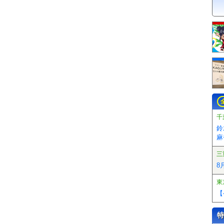
千
鈴
麻
三
8
東
【
特