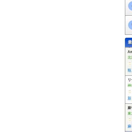
最
A
北
瓶
リ
神
新
麻
東