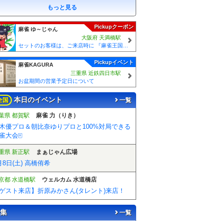
もっと見る
Pickupクーポン
麻雀 ゆ～じゃん
大阪府 天満橋駅
セットのお客様は、ご来店時に 『麻雀王国を見た』とお伝えください(_ _) セット料金が5時間3000円に✨
Pickupイベント
麻雀KAGURA
三重県 近鉄四日市駅
お盆期間の営業予定日について
本日のイベント
全国
一覧
葉県 都賀駅
麻雀 力（りき）
木優プロ＆朝比奈ゆりプロと100%対局できる
雀大会🀄️
重県 新正駅
まぁじゃん広場
月8日(土) 高橋侑希
京都 水道橋駅
ウェルカム 水道橋店
ゲスト来店】折原みかさん(タレント)来店！
集
一覧