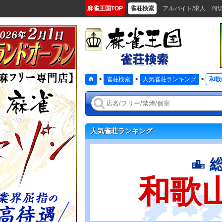
麻雀王国TOP
雀荘検索
アルバイト/求人
何
>
雀荘検索
>
人気雀荘ランキング
>
和歌
人気雀荘ランキング
和歌