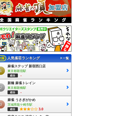
人気雀荘ランキング
全国
一覧
麻雀ステップ 新宿西口店
1
東京都新宿駅
-
総合
新橋 麻雀トレイン
2
東京都新橋駅
-
総合
麻雀 うさぎがかめ
3
茨城県龍ケ崎市駅
3.0
総合