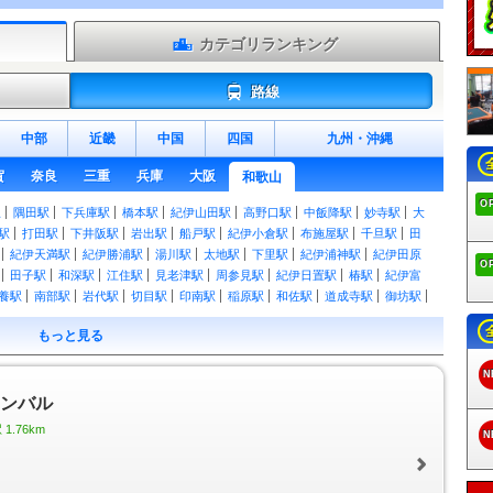
カテゴリランキング
路線
中部
近畿
中国
四国
九州
・
沖縄
賀
奈良
三重
兵庫
大阪
和歌山
O
駅
隅田駅
下兵庫駅
橋本駅
紀伊山田駅
高野口駅
中飯降駅
妙寺駅
大
駅
打田駅
下井阪駅
岩出駅
船戸駅
紀伊小倉駅
布施屋駅
千旦駅
田
紀伊天満駅
紀伊勝浦駅
湯川駅
太地駅
下里駅
紀伊浦神駅
紀伊田原
O
田子駅
和深駅
江住駅
見老津駅
周参見駅
紀伊日置駅
椿駅
紀伊富
養駅
南部駅
岩代駅
切目駅
印南駅
稲原駅
和佐駅
道成寺駅
御坊駅
藤並駅
紀伊宮原駅
箕島駅
初島駅
下津駅
加茂郷駅
冷水浦駅
海南駅
もっと見る
紀ノ川駅
和歌山大学前駅
和歌山港駅
東松江駅
中松江駅
八幡前駅
西
林間田園都市駅
御幸辻駅
紀伊清水駅
学文路駅
九度山駅
高野下駅
下
N
駅
高野山駅
学門駅
紀伊御坊駅
市役所前駅
西御坊駅
田中口駅
日前
シンバル
吉礼駅
伊太祈曽駅
山東駅
大池遊園駅
西山口駅
甘露寺前駅
貴志駅
.76km
N