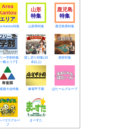
Area
山形
鹿児島
Kantou
特集
特集
エリア
ea Kantou特集
山形県特集
鹿児島県特集
リー学割特集
貸し切り特集(10
個室特集
一般エリア】
卓以上)
雀旗大会特集
麻雀甲子園
ぱたーんグループ
ラパゴスグルー
まーすた
プ