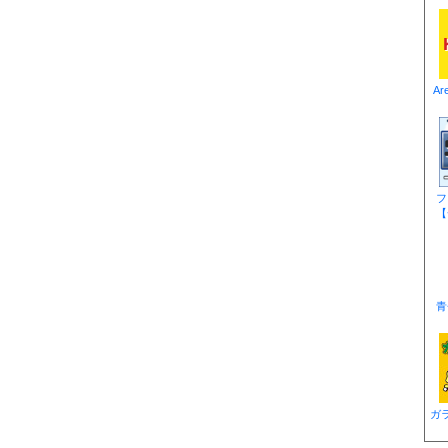
Ar
フ
【
青
ガ