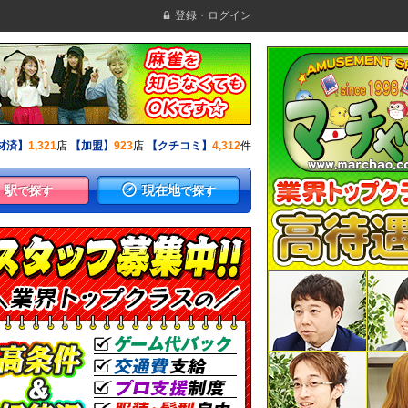
登録・ログイン
材済】
1,321
店
【加盟】
923
店
【クチコミ】
4,312
件
駅
現在地
で探す
で探す