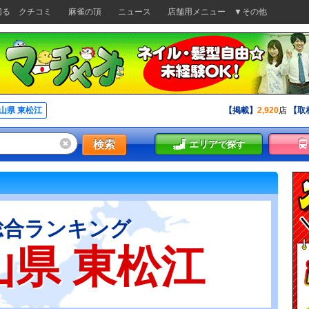
切る
クチコミ
麻雀の頂
ニュース
店舗用メニュー
▼その他
山県 東松江
【掲載】
2,920
店
【取
検索
エリア
で探す
総合ランキング
山県 東松江