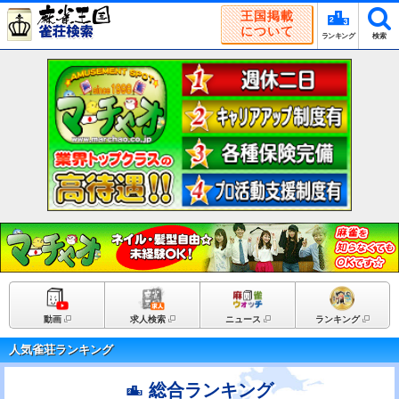
王国掲載
について
ランキング
検索
動画
求人検索
ニュース
ランキング
人気雀荘ランキング
総合ランキング