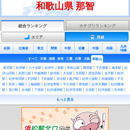
和歌山県 那智
総合ランキング
カテゴリランキング
エリア
路線
九州
全国
北海道
東北
関東
中部
近畿
中国
四国
沖縄
すべて
京都
滋賀
奈良
三重
兵庫
大阪
和歌山
新宮駅
紀伊駅
六十谷駅
紀伊中ノ島駅
和歌山駅
隅田駅
下兵庫駅
橋本駅
紀
伊山田駅
高野口駅
中飯降駅
妙寺駅
大谷駅
笠田駅
西笠田駅
名手駅
粉河
駅
紀伊長田駅
打田駅
下井阪駅
岩出駅
船戸駅
紀伊小倉駅
布施屋駅
千旦
駅
田井ノ瀬駅
三輪崎駅
紀伊佐野駅
宇久井駅
那智駅
紀伊天満駅
紀伊勝浦
駅
湯川駅
太地駅
下里駅
紀伊浦神駅
紀伊田原駅
古座駅
紀伊姫駅
串本駅
紀伊有田駅
田並駅
田子駅
和深駅
江住駅
見老津駅
周参見駅
紀伊日置駅
椿
もっと見る
駅
紀伊富田駅
白浜駅
朝来駅
紀伊新庄駅
紀伊田辺駅
芳養駅
南部駅
岩代
駅
切目駅
印南駅
稲原駅
和佐駅
道成寺駅
御坊駅
紀伊内原駅
紀伊由良駅
広川ビーチ駅
湯浅駅
藤並駅
紀伊宮原駅
箕島駅
初島駅
下津駅
加茂郷駅
冷
水浦駅
海南駅
黒江駅
紀三井寺駅
宮前駅
紀和駅
和歌山市駅
紀ノ川駅
和歌
山大学前駅
和歌山港駅
東松江駅
中松江駅
八幡前駅
西ノ庄駅
二里ヶ浜駅
磯
ノ浦駅
加太駅
紀見峠駅
林間田園都市駅
御幸辻駅
紀伊清水駅
学文路駅
九度