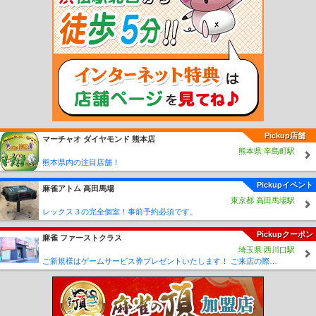
山駅
高野下駅
下古沢駅
上古沢駅
紀伊細川駅
紀伊神谷駅
極楽橋駅
高野山
駅
学門駅
紀伊御坊駅
市役所前駅
西御坊駅
田中口駅
日前宮駅
神前駅
竈山
駅
交通センター前駅
岡崎前駅
吉礼駅
伊太祈曽駅
山東駅
大池遊園駅
西山口
駅
甘露寺前駅
貴志駅
Pickup店舗
マーチャオ ダイヤモンド 熊本店
熊本県 辛島町駅
熊本県内の注目店舗！
Pickupイベント
麻雀アトム 高田馬場
東京都 高田馬場駅
レックス３の完全個室！事前予約必須です。
Pickupクーポン
麻雀 ファーストクラス
埼玉県 西川口駅
ご新規様はゲームサービス券プレゼントいたします！ ご来店の際に従業員に「麻雀王国みた」とスタッフにお伝えください♪