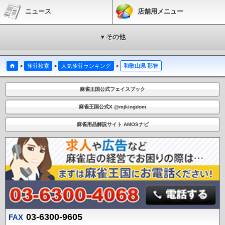
ニュース
店舗用メニュー
▼その他
>
雀荘検索
>
人気雀荘ランキング
>
和歌山県 那智
麻雀王国公式フェイスブック
麻雀王国公式X @mjkingdom
麻雀用品解説サイト AMOSナビ
03-6300-9605
FAX