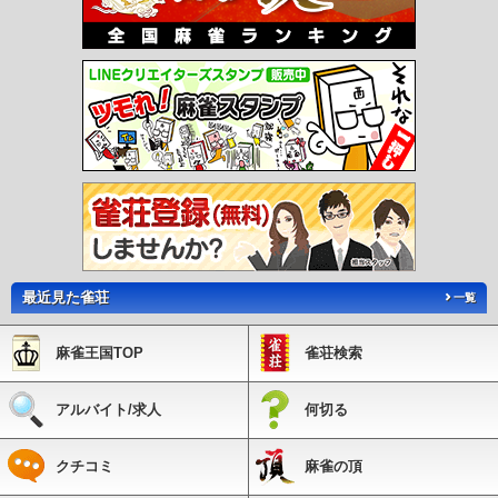
最近見た雀荘
一覧
麻雀王国TOP
雀荘検索
アルバイト/求人
何切る
クチコミ
麻雀の頂